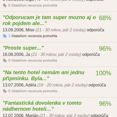
0
čitateľom recenzia pomohla
Odporucam je tam super mozno aj o
68%
rok pojdem ale...
13.09.2006
,
Miso
(21 - 30 rokov, pár 2 osoby)
odporúča
1
čitateľom recenzia pomohla
Proste super...
96%
16.08.2006
,
Ja
(21 - 30 rokov, pár 2 osoby)
odporúča
0
čitateľom recenzia pomohla
Na tento hotel nemám ani jednu
100%
připmínku. Byla...
13.07.2006
,
Adéla
(16 - 20 rokov, pár 2 osoby)
odporúča
0
čitateľom recenzia pomohla
Fantastická dovolenka v tomto
96%
nádhernom hoteli...
12.07.2006
,
Marián
(21 - 30 rokov, pár 2 osoby)
odporúča