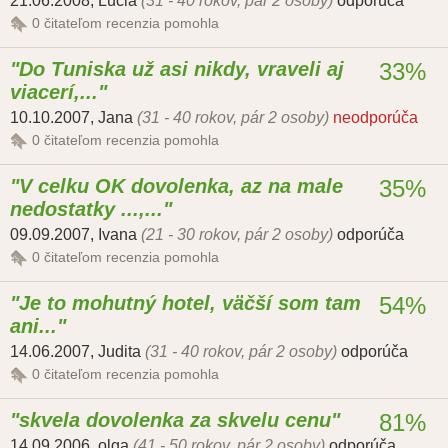
21.06.2008
,
Lucia
(31 - 40 rokov, pár 2 osoby)
odporúča
0
čitateľom recenzia pomohla
Do Tuniska už asi nikdy, vraveli aj
33%
viacerí,...
10.10.2007
,
Jana
(31 - 40 rokov, pár 2 osoby)
neodporúča
0
čitateľom recenzia pomohla
V celku OK dovolenka, az na male
35%
nedostatky ...,...
09.09.2007
,
Ivana
(21 - 30 rokov, pár 2 osoby)
odporúča
0
čitateľom recenzia pomohla
Je to mohutný hotel, väčší som tam
54%
ani...
14.06.2007
,
Judita
(31 - 40 rokov, pár 2 osoby)
odporúča
0
čitateľom recenzia pomohla
skvela dovolenka za skvelu cenu
81%
14.09.2006
,
olga
(41 - 50 rokov, pár 2 osoby)
odporúča