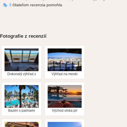
3
čitateľom recenzia pomohla
Fotografie z recenzií
Dokonalý výhľad z
Výhľad na mesto
izby
Bazén s palmami
Východ slnka pri
bazéne