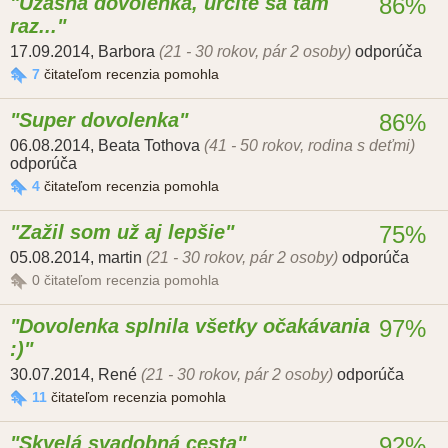
Úžasná dovolenka, určite sa tam
86%
raz...
17.09.2014
,
Barbora
(21 - 30 rokov, pár 2 osoby)
odporúča
7
čitateľom recenzia pomohla
Super dovolenka
86%
06.08.2014
,
Beata Tothova
(41 - 50 rokov, rodina s deťmi)
odporúča
4
čitateľom recenzia pomohla
Zažil som už aj lepšie
75%
05.08.2014
,
martin
(21 - 30 rokov, pár 2 osoby)
odporúča
0
čitateľom recenzia pomohla
Dovolenka splnila všetky očakávania
97%
:)
30.07.2014
,
René
(21 - 30 rokov, pár 2 osoby)
odporúča
11
čitateľom recenzia pomohla
Skvelá svadobná cesta
92%