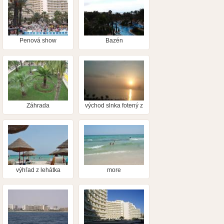
Penová show
Bazén
Záhrada
východ slnka fotený z
balkona
výhľad z lehátka
more