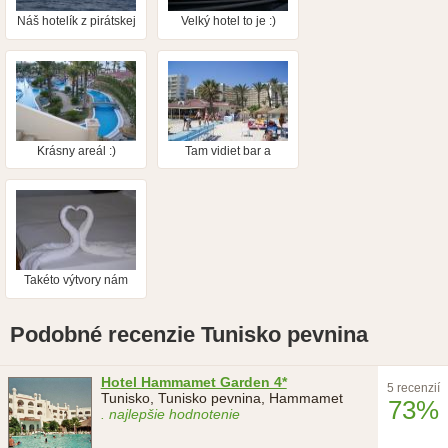
Náš hotelík z pirátskej
Velký hotel to je :)
lodi.
Krásny areál :)
Tam vidiet bar a
kúsok z pláže a kúsok
z tej spomínanej
novej časti.
Takéto výtvory nám
robila upratovačka :P
Podobné recenzie Tunisko pevnina
Hotel Hammamet Garden 4*
5 recenzií
Tunisko, Tunisko pevnina, Hammamet
73%
. najlepšie hodnotenie