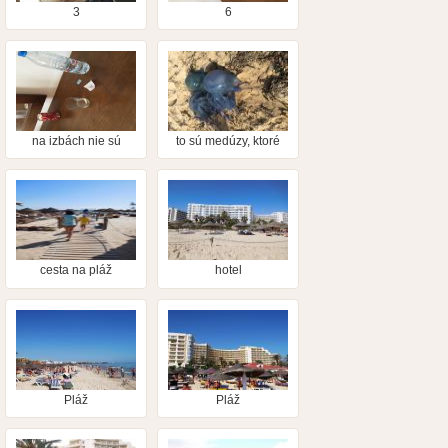
3
6
na izbách nie sú
to sú medúzy, ktoré
chladničky a trezor za
prikryjú pieskom a
poplatok
musíte veriť, že na to
nestupíte
cesta na pláž
hotel
Pláž
Pláž