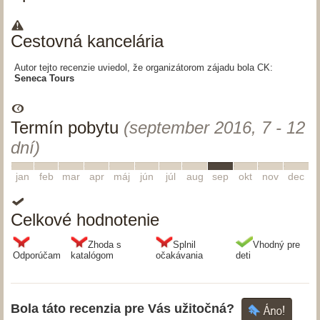
Cestovná kancelária
Autor tejto recenzie uviedol, že organizátorom zájadu bola CK:
Seneca Tours
Termín pobytu
(september 2016, 7 - 12
dní)
1
2
3
4
5
6
7
8
9
10
11
12
jan
feb
mar
apr
máj
jún
júl
aug
sep
okt
nov
dec
Celkové hodnotenie
Zhoda s
Splnil
Vhodný pre
Odporúčam
katalógom
očakávania
deti
Bola táto recenzia pre Vás užitočná?