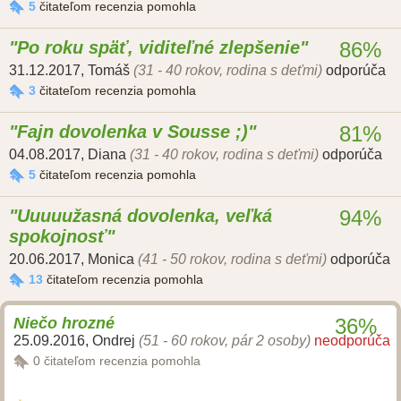
5
čitateľom recenzia pomohla
Po roku späť, viditeľné zlepšenie
86%
31.12.2017
,
Tomáš
(31 - 40 rokov, rodina s deťmi)
odporúča
3
čitateľom recenzia pomohla
Fajn dovolenka v Sousse ;)
81%
04.08.2017
,
Diana
(31 - 40 rokov, rodina s deťmi)
odporúča
5
čitateľom recenzia pomohla
Uuuuužasná dovolenka, veľká
94%
spokojnosť
20.06.2017
,
Monica
(41 - 50 rokov, rodina s deťmi)
odporúča
13
čitateľom recenzia pomohla
Niečo hrozné
36%
25.09.2016
,
Ondrej
(51 - 60 rokov, pár 2 osoby)
neodporúča
0
čitateľom recenzia pomohla