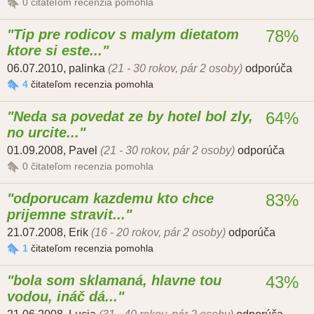
0
čitateľom recenzia pomohla
Tip pre rodicov s malym dietatom
78%
ktore si este...
06.07.2010
,
palinka
(21 - 30 rokov, pár 2 osoby)
odporúča
4
čitateľom recenzia pomohla
Neda sa povedat ze by hotel bol zly,
64%
no urcite...
01.09.2008
,
Pavel
(21 - 30 rokov, pár 2 osoby)
odporúča
0
čitateľom recenzia pomohla
odporucam kazdemu kto chce
83%
prijemne stravit...
21.07.2008
,
Erik
(16 - 20 rokov, pár 2 osoby)
odporúča
1
čitateľom recenzia pomohla
bola som sklamaná, hlavne tou
43%
vodou, ináč dá...