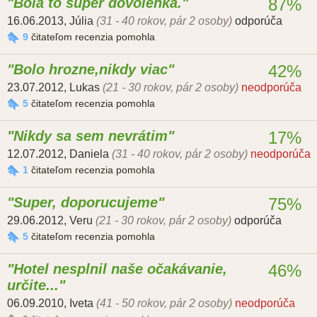
Bola to super dovolenka.
87%
16.06.2013
,
Júlia
(31 - 40 rokov, pár 2 osoby)
odporúča
9
čitateľom recenzia pomohla
Bolo hrozne,nikdy viac
42%
23.07.2012
,
Lukas
(21 - 30 rokov, pár 2 osoby)
neodporúča
5
čitateľom recenzia pomohla
Nikdy sa sem nevrátim
17%
12.07.2012
,
Daniela
(31 - 40 rokov, pár 2 osoby)
neodporúča
1
čitateľom recenzia pomohla
Super, doporucujeme
75%
29.06.2012
,
Veru
(21 - 30 rokov, pár 2 osoby)
odporúča
5
čitateľom recenzia pomohla
Hotel nesplnil naše očakávanie,
46%
určite...
06.09.2010
,
Iveta
(41 - 50 rokov, pár 2 osoby)
neodporúča