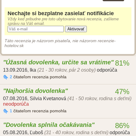
Nechajte si bezplatne zasielať notifikácie
Vždy keď pribudne pre toto ubytovanie nová recenzia, zašleme
správu na Váš email.
Aktivovať
Táto recenzia je názorom pisateľa, nie názorom recenzie-
hotelov.sk
Úžasná dovolenka, určite sa vrátime
81%
13.09.2016
,
Ika
(21 - 30 rokov, pár 2 osoby)
odporúča
2
čitateľom recenzia pomohla
Najhoršia dovolenka
47%
07.08.2016
,
Silvia Kvetanová
(41 - 50 rokov, rodina s deťmi)
neodporúča
1
čitateľom recenzia pomohla
Dovolenka splnila očakávania
86%
05.08.2016
,
Ľuboš
(31 - 40 rokov, rodina s deťmi)
odporúča