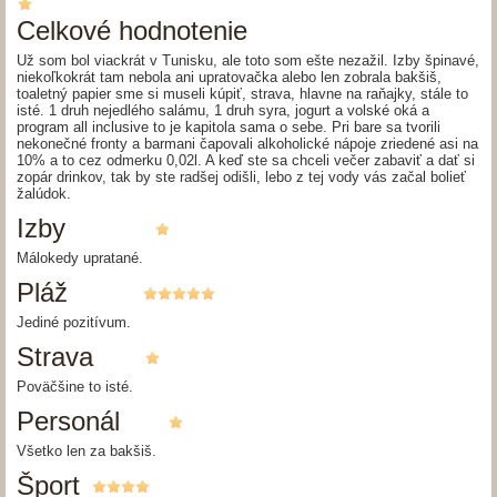
Celkové hodnotenie
Už som bol viackrát v Tunisku, ale toto som ešte nezažil. Izby špinavé,
niekoľkokrát tam nebola ani upratovačka alebo len zobrala bakšiš,
toaletný papier sme si museli kúpiť, strava, hlavne na raňajky, stále to
isté. 1 druh nejedlého salámu, 1 druh syra, jogurt a volské oká a
program all inclusive to je kapitola sama o sebe. Pri bare sa tvorili
nekonečné fronty a barmani čapovali alkoholické nápoje zriedené asi na
10% a to cez odmerku 0,02l. A keď ste sa chceli večer zabaviť a dať si
zopár drinkov, tak by ste radšej odišli, lebo z tej vody vás začal bolieť
žalúdok.
Izby
Málokedy upratané.
Pláž
Jediné pozitívum.
Strava
Poväčšine to isté.
Personál
Všetko len za bakšiš.
Šport