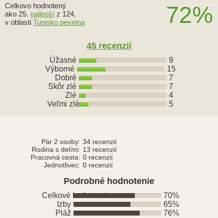
Celkovo hodnotený
72%
ako 25.
najlepší
z 124.
v oblasti
Tunisko pevnina
45 recenzií
Úžasné
9
Výborné
15
Dobré
7
Skôr zlé
7
Zlé
4
Veľmi zlé
5
Pár 2 osoby:
34 recenzií
Rodina s deťmi:
13 recenzií
Pracovná cesta:
0 recenzií
Jednotlivec:
0 recenzií
Podrobné hodnotenie
Celkové hodnotenie
70%
Izby
65%
Pláž
76%