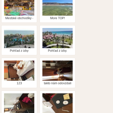
Mestské obchodíky -
More TOP!
nádhera
Pohľad z izby
Pohľad z izby.
známych.
123
takto nám odovzdali
izbu