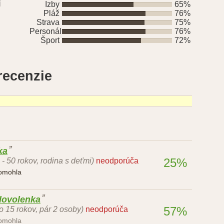
í
Izby
65%
Pláž
76%
Strava
75%
Personál
76%
Šport
72%
recenzie
ka
25%
 - 50 rokov, rodina s deťmi)
neodporúča
pomohla
dovolenka
57%
o 15 rokov, pár 2 osoby)
neodporúča
pomohla