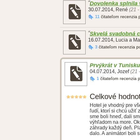
Dovolenka splnila 
30.07.2014
,
René
(21 -
11
čitateľom recenzia
Skvelá svadobná c
16.07.2014
,
Lucia a Ma
3
čitateľom recenzia 
Prvýkrát v Tunisku
04.07.2014
,
Jozef
(21 
1
čitateľom recenzia 
Celkové hodno
Hotel je vhodný pre vš
ľudí, ktorí si chcú uži
sme boli hneď, dali sm
výhľadom na more. Okol
záhrady každý deň. Plá
dalo. A animátori boli 