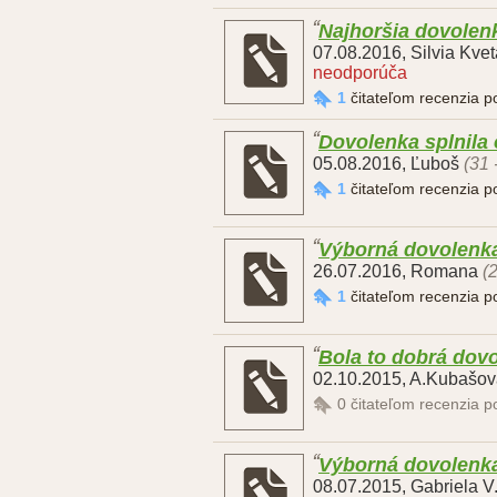
Najhoršia dovolen
07.08.2016
,
Silvia Kve
neodporúča
1
čitateľom recenzia 
Dovolenka splnila
05.08.2016
,
Ľuboš
(31 
1
čitateľom recenzia 
Výborná dovolenk
26.07.2016
,
Romana
(
1
čitateľom recenzia 
Bola to dobrá dov
02.10.2015
,
A.Kubašov
0
čitateľom recenzia 
Výborná dovolenk
08.07.2015
,
Gabriela V