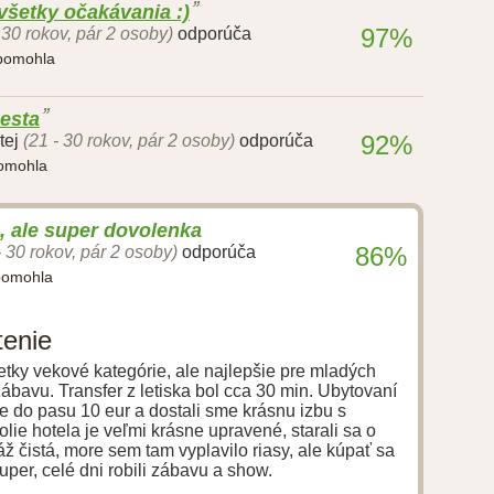
všetky očakávania :)
97%
 30 rokov, pár 2 osoby)
odporúča
 pomohla
esta
92%
tej
(21 - 30 rokov, pár 2 osoby)
odporúča
pomohla
, ale super dovolenka
86%
- 30 rokov, pár 2 osoby)
odporúča
pomohla
tenie
etky vekové kategórie, ale najlepšie pre mladých
ť zábavu. Transfer z letiska bol cca 30 min. Ubytovaní
e do pasu 10 eur a dostali sme krásnu izbu s
ie hotela je veľmi krásne upravené, starali sa o
ž čistá, more sem tam vyplavilo riasy, ale kúpať sa
super, celé dni robili zábavu a show.