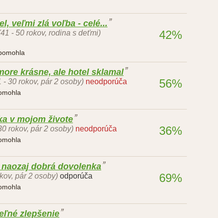
, veľmi zlá voľba - celé...
42%
(41 - 50 rokov, rodina s deťmi)
 pomohla
ore krásne, ale hotel sklamal
56%
1 - 30 rokov, pár 2 osoby)
neodporúča
pomohla
ka v mojom živote
36%
 30 rokov, pár 2 osoby)
neodporúča
pomohla
, naozaj dobrá dovolenka
69%
kov, pár 2 osoby)
odporúča
pomohla
teľné zlepšenie