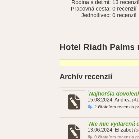
Rodina s deťmi:
13 recenzi
Pracovná cesta:
0 recenzií
Jednotlivec:
0 recenzií
Hotel Riadh Palms 
Archív recenzií
Najhoršia dovolen
15.08.2024
,
Andrea
(41
2
čitateľom recenzia 
Nie mic vydarená 
13.06.2024
,
Elizabet
(d
0
čitateľom recenzia 