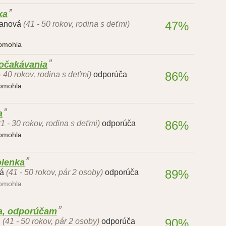
ka
47%
tanová
(41 - 50 rokov, rodina s deťmi)
pomohla
 očakávania
86%
- 40 rokov, rodina s deťmi)
odporúča
pomohla
a
86%
21 - 30 rokov, rodina s deťmi)
odporúča
pomohla
olenka
89%
á
(41 - 50 rokov, pár 2 osoby)
odporúča
pomohla
a, odporúčam
90%
.
(41 - 50 rokov, pár 2 osoby)
odporúča