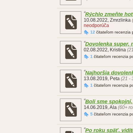
Rýchlo zmeňte hotel
10.08.2022
,
Zmrzlinka
neodporúča
12
čitateľom recenzia
Dovolenka super, m
02.08.2022
,
Kristina
(2
1
čitateľom recenzia 
Najhoršia dovolen
13.08.2019
,
Peta
(21 -
1
čitateľom recenzia 
Boli sme spokojní
14.06.2019
,
Ala
(60+ ro
5
čitateľom recenzia 
Po roku späť, vidi