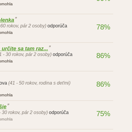
pomohla
olenka
78%
 60 rokov, pár 2 osoby)
odporúča
pomohla
určite sa tam raz...
86%
1 - 30 rokov, pár 2 osoby)
odporúča
pomohla
86%
hova
(41 - 50 rokov, rodina s deťmi)
pomohla
šie
75%
- 30 rokov, pár 2 osoby)
odporúča
pomohla