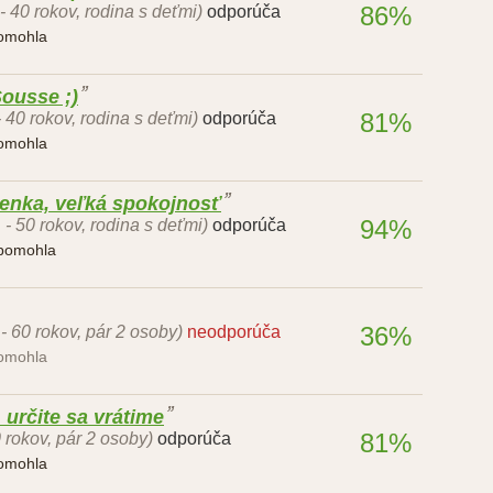
86%
 - 40 rokov, rodina s deťmi)
odporúča
pomohla
ousse ;)
81%
- 40 rokov, rodina s deťmi)
odporúča
pomohla
enka, veľká spokojnosť
94%
 - 50 rokov, rodina s deťmi)
odporúča
 pomohla
36%
 - 60 rokov, pár 2 osoby)
neodporúča
pomohla
určite sa vrátime
81%
0 rokov, pár 2 osoby)
odporúča
pomohla