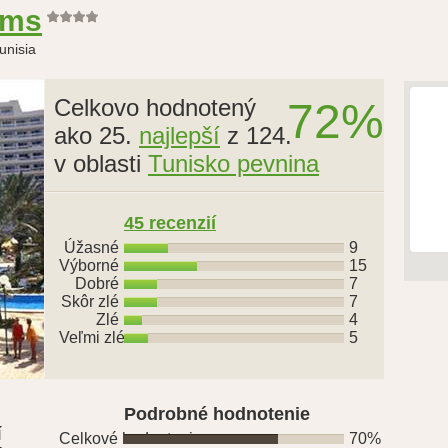
lms
unisia
Celkovo hodnotený
72%
ako 25.
najlepší
z 124.
v oblasti
Tunisko pevnina
45 recenzií
Úžasné
9
Výborné
15
Dobré
7
Skôr zlé
7
Zlé
4
Veľmi zlé
5
Podrobné hodnotenie
í
Celkové hodnotenie
70%