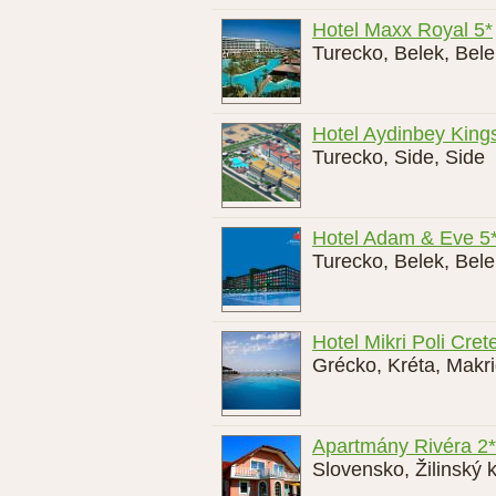
Hotel Maxx Royal 5*
Turecko
,
Belek
,
Bele
Hotel Aydinbey King
Turecko
,
Side
,
Side
Hotel Adam & Eve 5
Turecko
,
Belek
,
Bele
Hotel Mikri Poli Cret
Grécko
,
Kréta
,
Makri
Apartmány Rivéra 2*
Slovensko
,
Žilinský k