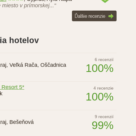
ALE..."
ach
,
Cyprus
,
Ayia Napa
miesto v prímorskej..."
ia hotelov
6 recenzií
raj
,
Veľká Rača, Oščadnica
100%
y Resort 5*
4 recenzie
k
100%
9 recenzií
raj
,
Bešeňová
99%