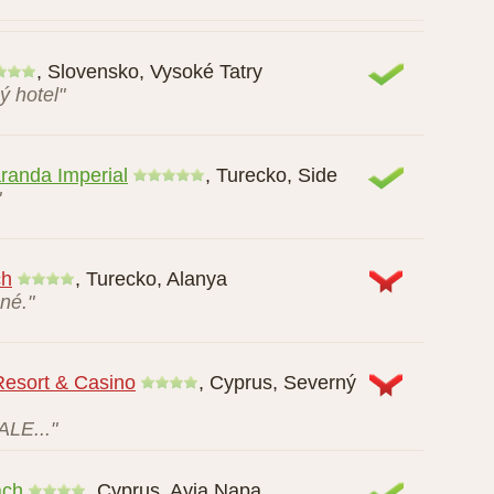
lovensko
,
Banskobystrický kraj
lužby, strava, čistota,..."
,
Slovensko
,
Vysoké Tatry
ý hotel"
randa Imperial
,
Turecko
,
Side
"
ch
,
Turecko
,
Alanya
né."
Resort & Casino
,
Cyprus
,
Severný