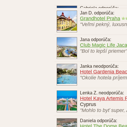
Gabriela odporúča:
Hotel Jantár
,
S
"Vynikajúce kúpeľné s
Jan D. odporúča:
Grandhotel Praha
"Veľmi pekný, luxusn
Jana odporúča:
Club Magic Life Jaca
"Bol to lepší priemer
Janka neodporúča:
Hotel Gardenia Bea
"Okolie hotela príjem
Lenka Z. neodporúča:
Hotel Kaya Artemis 
Cyprus