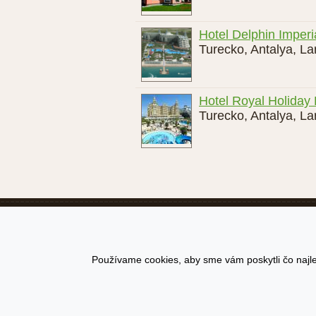
Hotel Delphin Imperi
Turecko
,
Antalya
,
La
Hotel Royal Holiday 
Turecko
,
Antalya
,
La
Recenzie-hotelov.sk
Podmienky po
Používame cookies, aby sme vám poskytli čo najle