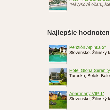
"Mohlo to byť super, 
Daniela odporúča:
Hotel The Dome Be
"Návykové očarujúce 
Najlepšie hodnoten
Penzión Alpinka 3*
Slovensko
,
Žilinský k
Hotel Gloria Serenit
Turecko
,
Belek
,
Bele
Apartmány VIP 1*
Slovensko
,
Žilinský k