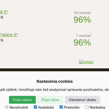
al 5*
10 recenzií
ra
96%
Palace 5*
7 recenzií
ra
96%
užívania
Reklama
Kontakt
Mapa stránky
Recenze hotelů
Nastavenia cookies
pší zážitok. Umožňujú nám tiež analyzovať správanie používateľov, ab
Prijať všetko
Prijať výber
Odmietnuť všetko
Nevyhnutné
Analytické
Predvoľby
Marketing