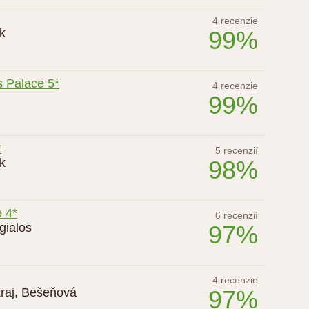
4 recenzie
k
99%
s Palace 5*
4 recenzie
99%
*
5 recenzií
k
98%
e 4*
6 recenzií
gialos
97%
4 recenzie
raj
,
Bešeňová
97%