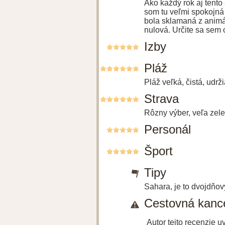
Ako každý rok aj tento
som tu veľmi spokojná
bola sklamaná z animát
nulová. Určite sa sem c
Izby
Pláž
Pláž veľká, čistá, udrž
Strava
Rôzny výber, veľa zele
Personál
Šport
Tipy
Sahara, je to dvojdňov
Cestovná kance
Autor tejto recenzie 