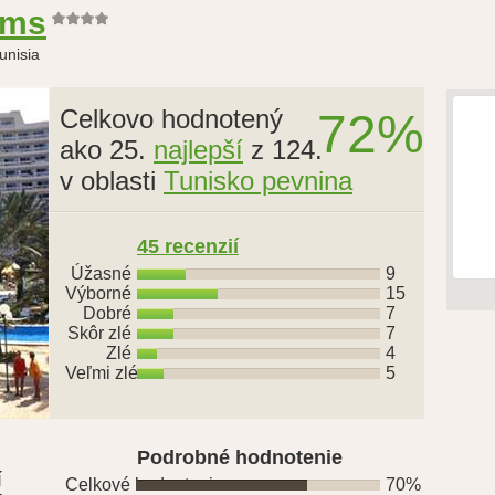
lms
unisia
Celkovo hodnotený
72%
ako 25.
najlepší
z 124.
v oblasti
Tunisko pevnina
45 recenzií
Úžasné
9
Výborné
15
Dobré
7
Skôr zlé
7
Zlé
4
Veľmi zlé
5
Podrobné hodnotenie
í
Celkové hodnotenie
70%