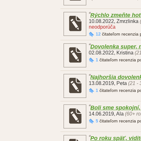
Rýchlo zmeňte hotel
10.08.2022
,
Zmrzlinka
neodporúča
12
čitateľom recenzia
Dovolenka super, m
02.08.2022
,
Kristina
(2
1
čitateľom recenzia 
Najhoršia dovolen
13.08.2019
,
Peta
(21 -
1
čitateľom recenzia 
Boli sme spokojní
14.06.2019
,
Ala
(60+ ro
5
čitateľom recenzia 
Po roku späť, vidi