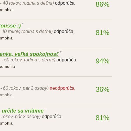
86%
 - 40 rokov, rodina s deťmi)
odporúča
pomohla
ousse ;)
81%
- 40 rokov, rodina s deťmi)
odporúča
pomohla
enka, veľká spokojnosť
94%
 - 50 rokov, rodina s deťmi)
odporúča
 pomohla
36%
 - 60 rokov, pár 2 osoby)
neodporúča
pomohla
určite sa vrátime
81%
0 rokov, pár 2 osoby)
odporúča
pomohla