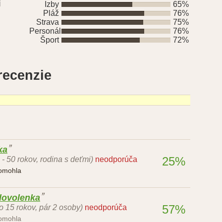
í
Izby
65%
Pláž
76%
Strava
75%
Personál
76%
Šport
72%
recenzie
ka
25%
 - 50 rokov, rodina s deťmi)
neodporúča
pomohla
dovolenka
57%
o 15 rokov, pár 2 osoby)
neodporúča
pomohla