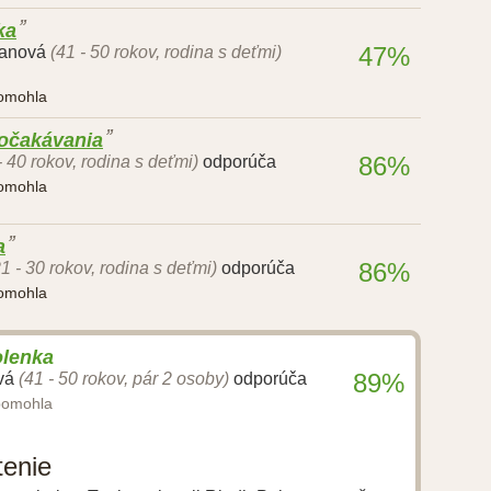
ka
47%
tanová
(41 - 50 rokov, rodina s deťmi)
pomohla
 očakávania
86%
- 40 rokov, rodina s deťmi)
odporúča
pomohla
a
86%
21 - 30 rokov, rodina s deťmi)
odporúča
pomohla
olenka
89%
vá
(41 - 50 rokov, pár 2 osoby)
odporúča
pomohla
tenie