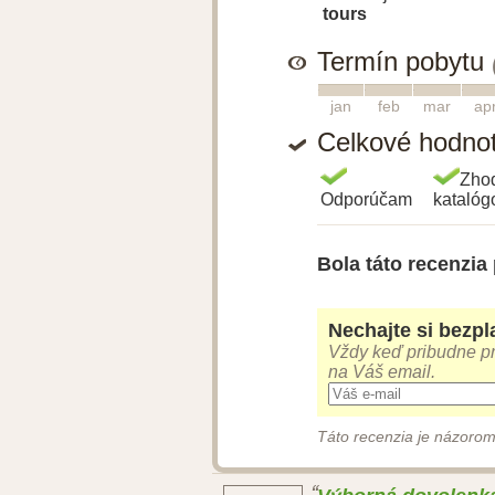
tours
Termín pobytu
1
2
3
4
jan
feb
mar
ap
Celkové hodno
Zho
Odporúčam
kataló
Bola táto recenzia
Nechajte si bezpla
Vždy keď pribudne pr
na Váš email.
Táto recenzia je názorom