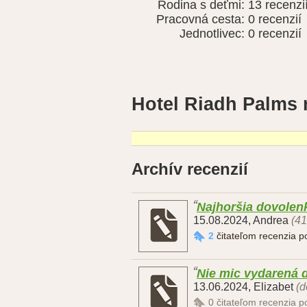
Rodina s deťmi:
13 recenzi
Pracovná cesta:
0 recenzií
Jednotlivec:
0 recenzií
Hotel Riadh Palms 
Archív recenzií
Najhoršia dovolen
15.08.2024
,
Andrea
(41
2
čitateľom recenzia 
Nie mic vydarená 
13.06.2024
,
Elizabet
(d
0
čitateľom recenzia 