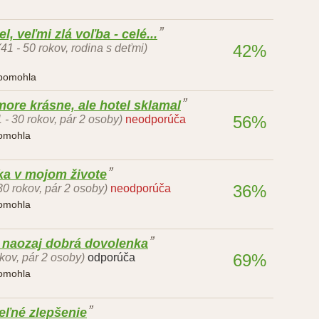
, veľmi zlá voľba - celé...
42%
(41 - 50 rokov, rodina s deťmi)
 pomohla
ore krásne, ale hotel sklamal
56%
1 - 30 rokov, pár 2 osoby)
neodporúča
pomohla
ka v mojom živote
36%
 30 rokov, pár 2 osoby)
neodporúča
pomohla
, naozaj dobrá dovolenka
69%
kov, pár 2 osoby)
odporúča
pomohla
teľné zlepšenie