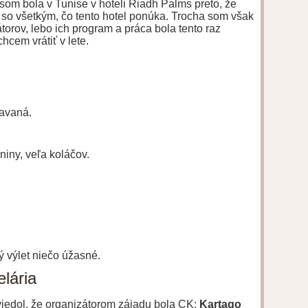
 som bola v Tunise v hoteli Riadh Palms preto, že
 so všetkým, čo tento hotel ponúka. Trocha som však
orov, lebo ich program a práca bola tento raz
hcem vrátiť v lete.
iavaná.
niny, veľa koláčov.
ý výlet niečo úžasné.
lária
uviedol, že organizátorom zájadu bola CK:
Kartago