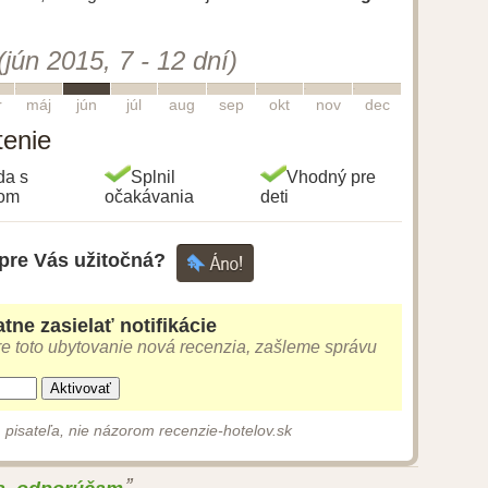
(jún 2015, 7 - 12 dní)
5
6
7
8
9
10
11
12
r
máj
jún
júl
aug
sep
okt
nov
dec
tenie
da s
Splnil
Vhodný pre
gom
očakávania
deti
 pre Vás užitočná?
tne zasielať notifikácie
e toto ubytovanie nová recenzia, zašleme správu
Aktivovať
 pisateľa, nie názorom recenzie-hotelov.sk