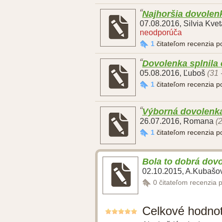
Najhoršia dovolen
07.08.2016
,
Silvia Kve
neodporúča
1
čitateľom recenzia 
Dovolenka splnila
05.08.2016
,
Ľuboš
(31 
1
čitateľom recenzia 
Výborná dovolenk
26.07.2016
,
Romana
(
1
čitateľom recenzia 
Bola to dobrá dov
02.10.2015
,
A.Kubašo
0
čitateľom recenzia 
Celkové hodno