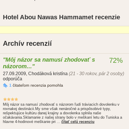
Hotel Abou Nawas Hammamet recenzie
Archív recenzií
Môj názor sa namusí zhodovať s
72%
názorom...
27.09.2009
,
Chodáková kristína
(21 - 30 rokov, pár 2 osoby)
odporúča
1
čitateľom recenzia pomohla
Môj názor sa namusí zhodovať s názorom ľudí tráviacich dovolenku v
rovnakej destinácii.My sme však nenáročné a prispôsobivé typy,
rešpektujúce kultúru danej krajiny a dovolenka splnila naše
očakávania.Sklamanie z našej strany bolo v meškaní letu do Tuniska a
hlavne 4-hodinové meškanie pri ...
čítať celú recenziu