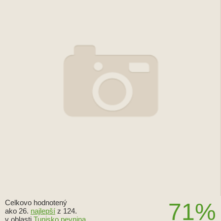
Celkovo hodnotený
71%
ako 26.
najlepší
z 124.
v oblasti
Tunisko pevnina