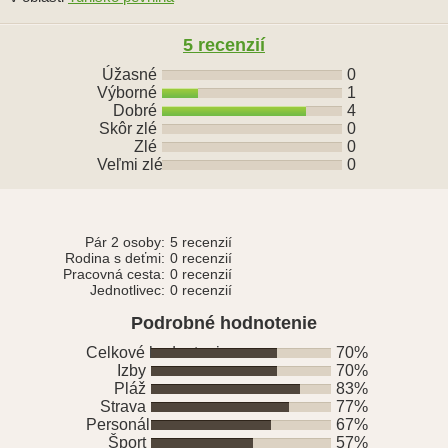
5
recenzií
Úžasné
0
Výborné
1
Dobré
4
Skôr zlé
0
Zlé
0
Veľmi zlé
0
Pár 2 osoby:
5 recenzií
Rodina s deťmi:
0 recenzií
Pracovná cesta:
0 recenzií
Jednotlivec:
0 recenzií
Podrobné hodnotenie
Celkové hodnotenie
70%
Izby
70%
Pláž
83%
Strava
77%
Personál
67%
Šport
57%