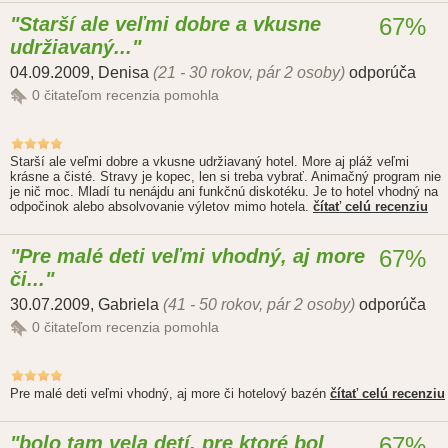
Starší ale veľmi dobre a vkusne
67%
udržiavaný...
04.09.2009
,
Denisa
(21 - 30 rokov, pár 2 osoby)
odporúča
0
čitateľom recenzia pomohla
Starší ale veľmi dobre a vkusne udržiavaný hotel. More aj pláž veľmi
krásne a čisté. Stravy je kopec, len si treba vybrať. Animačný program nie
je nič moc. Mladí tu nenájdu ani funkčnú diskotéku. Je to hotel vhodný na
odpočinok alebo absolvovanie výletov mimo hotela.
čítať celú recenziu
Pre malé deti veľmi vhodný, aj more
67%
či...
30.07.2009
,
Gabriela
(41 - 50 rokov, pár 2 osoby)
odporúča
0
čitateľom recenzia pomohla
Pre malé deti veľmi vhodný, aj more či hotelový bazén
čítať celú recenziu
bolo tam vela detí, pre ktoré bol
67%