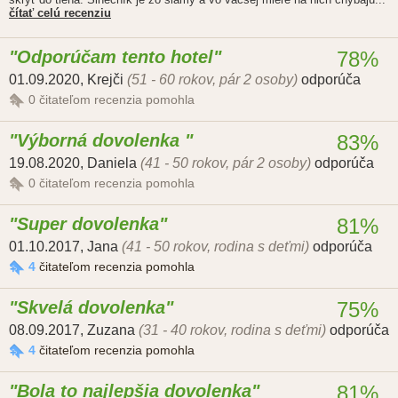
čítať celú recenziu
Odporúčam tento hotel
78%
01.09.2020
,
Krejči
(51 - 60 rokov, pár 2 osoby)
odporúča
0
čitateľom recenzia pomohla
Výborná dovolenka
83%
19.08.2020
,
Daniela
(41 - 50 rokov, pár 2 osoby)
odporúča
0
čitateľom recenzia pomohla
Super dovolenka
81%
01.10.2017
,
Jana
(41 - 50 rokov, rodina s deťmi)
odporúča
4
čitateľom recenzia pomohla
Skvelá dovolenka
75%
08.09.2017
,
Zuzana
(31 - 40 rokov, rodina s deťmi)
odporúča
4
čitateľom recenzia pomohla
Bola to najlepšia dovolenka
81%