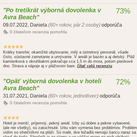
Po tretíkrát výborná dovolenka v
73%
Avra Beach
09.07.2022
,
Daniela
(60+ rokov, pár 2 osoby)
odporúča
0
čitateľom recenzia pomohla
Krátky transfer, okamžité ubytovanie, milý a ústretový personál, všade
čisto, sústavné zametanie a umývanie. V areáli je bazén a aj detský. Pláž
kamienková s okruhliakmi pokračuje cca 1,5 m do mora, potom pieskové
dno. Strava a nápoje aj v plážovom bare.
čítať celú recenziu
Opäť výborná dovolenka v hoteli
72%
Avra Beach
31.07.2021
,
Daniela
(60+ rokov, jednotlivec)
odporúča
0
čitateľom recenzia pomohla
Hotel je menší, príjemný, pekný areál. Izby sú dobre a pekne vybavené,
(ale nie všetky), sú zatuchnuté. Izbu vám vymenia bez problémov. Problém
vidím so slnečníkmi na pláži. Sú malé, dve ležadlá nemajú šancu naraz sa
skryť do tieňa. Slnečník je zo slamy a vo väčšej miere na nich chýbajú...