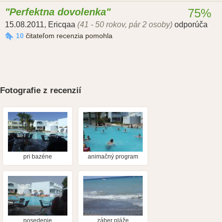
Perfektna dovolenka
75%
15.08.2011
,
Ericqaa
(41 - 50 rokov, pár 2 osoby)
odporúča
10
čitateľom recenzia pomohla
Fotografie z recenzií
pri bazéne
animačný program
posedenie
záber pláže