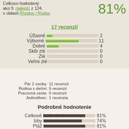
Celkovo hodnotený
81%
ako 9.
najlepší
z 124.
v oblasti
Rhodos / Rodos
17
recenzií
Úžasné
2
Výborné
11
Dobré
4
Skôr zlé
0
Zlé
0
Veľmi zlé
0
Pár 2 osoby:
11 recenzií
Rodina s deťmi:
5 recenzií
Pracovná cesta:
0 recenzií
Jednotlivec:
1 recenzia
Podrobné hodnotenie
Celkové hodnotenie
81%
Izby
74%
Pláž
81%