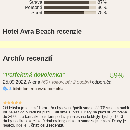
Strava
87%
Personál
86%
Šport
78%
Hotel Avra Beach recenzie
Archív recenzií
Perfektná dovolenka
89%
25.09.2022
,
Alena
(60+ rokov, pár 2 osoby)
odporúča
2
čitateľom recenzia pomohla
Od letiska je to cca 11 km. Po ubytovaní /prišli sme o 22:00/ sme sa mohli
ísť najesť do bufetu na pláži. Dali sme si pizzu. Bary na pláži sú otvorené
do 24:00. Je tam alko bar, tam podávajú miešané koktejly, tých je 14, 3
druhy nealko koktejlov, 9 druhov long drinks a samozrejme pivo. Druhý je
nealko, kde je...
čítať celú recenziu