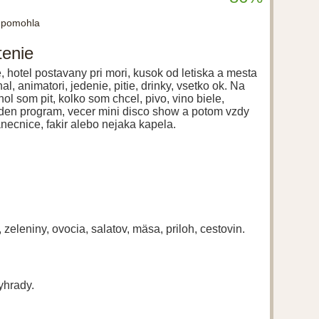
a pomohla
tenie
, hotel postavany pri mori, kusok od letiska a mesta
, animatori, jedenie, pitie, drinky, vsetko ok. Na
ol som pit, kolko som chcel, pivo, vino biele,
 den program, vecer mini disco show a potom vzdy
anecnice, fakir alebo nejaka kapela.
 zeleniny, ovocia, salatov, mäsa, priloh, cestovin.
yhrady.