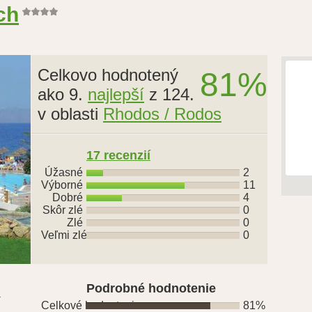
ch
Celkovo hodnotený
81%
ako 9.
najlepší
z 124.
v oblasti
Rhodos / Rodos
17 recenzií
Úžasné
2
Výborné
11
Dobré
4
Skôr zlé
0
Zlé
0
Veľmi zlé
0
Podrobné hodnotenie
í
Celkové hodnotenie
81%