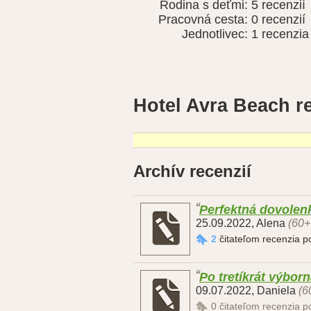
Rodina s deťmi:
5 recenzií
Pracovná cesta:
0 recenzií
Jednotlivec:
1 recenzia
Hotel Avra Beach r
Archív recenzií
Perfektná dovolen
25.09.2022
,
Alena
(60+
2
čitateľom recenzia 
Po tretíkrát výbor
09.07.2022
,
Daniela
(6
0
čitateľom recenzia 