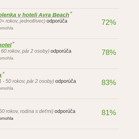
lenka v hoteli Avra Beach
72%
0+ rokov, jednotlivec)
odporúča
pomohla
otel
78%
- 60 rokov, pár 2 osoby)
odporúča
pomohla
a
83%
1 - 50 rokov, pár 2 osoby)
odporúča
pomohla
81%
 50 rokov, rodina s deťmi)
odporúča
pomohla