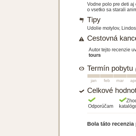
Vodne polo pre deti aj 
o vsetko sa starali anim
Tipy
Udolie motylov, Lindo
Cestovná kance
Autor tejto recenzie 
tours
Termín pobytu
1
2
3
4
jan
feb
mar
ap
Celkové hodno
Zho
Odporúčam
kataló
Bola táto recenzia