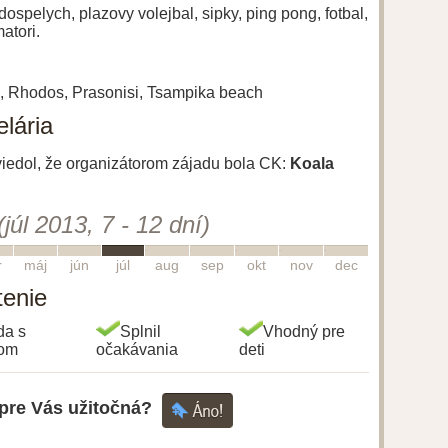
dospelych, plazovy volejbal, sipky, ping pong, fotbal,
atori.
s, Rhodos, Prasonisi, Tsampika beach
lária
uviedol, že organizátorom zájadu bola CK:
Koala
(júl 2013, 7 - 12 dní)
5
6
7
8
9
10
11
12
r
máj
jún
júl
aug
sep
okt
nov
dec
tenie
da s
Splnil
Vhodný pre
gom
očakávania
deti
 pre Vás užitočná?