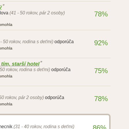
ý
78%
lova
(41 - 50 rokov, pár 2 osoby)
pomohla
92%
 - 50 rokov, rodina s deťmi)
odporúča
pomohla
ím, starší hotel
75%
 50 rokov, rodina s deťmi)
odporúča
pomohla
78%
 50 rokov, pár 2 osoby)
odporúča
pomohla
86%
mecnik
(31 - 40 rokov, rodina s deťmi)