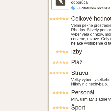
odporúča
24
čitateľom recenzi
Celkové hodno
Velmi pekne prostredie
Rhodos. Skvely personal
vyber vela drinkov, moh
cervene, ruzove. Cely
nejake vystupenie ci t
Izby
Pláž
Strava
Velky vyber - vsetkeho,
Nikdy nic nechybalo.
Personál
Mily, usmiaty, ziadne v
Šport