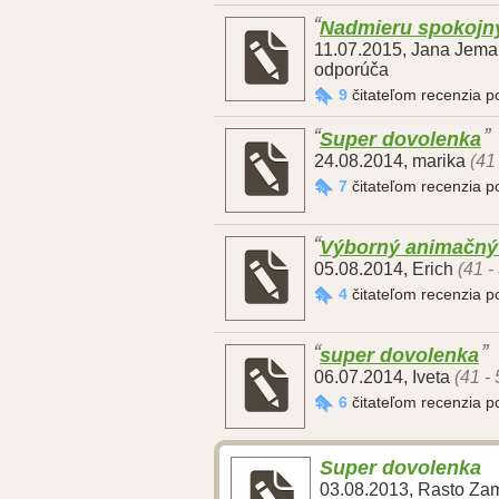
Nadmieru spokojn
11.07.2015
,
Jana Jema
odporúča
9
čitateľom recenzia 
Super dovolenka
24.08.2014
,
marika
(41
7
čitateľom recenzia 
Výborný animačný t
05.08.2014
,
Erich
(41 -
4
čitateľom recenzia 
super dovolenka
06.07.2014
,
Iveta
(41 -
6
čitateľom recenzia 
Super dovolenka
03.08.2013
,
Rasto Za