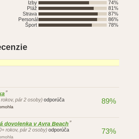
Izby
74%
Pláž
81%
Strava
87%
Personál
86%
Šport
78%
ecenzie
ka
89%
 rokov, pár 2 osoby)
odporúča
pomohla
ná dovolenka v Avra Beach
73%
0+ rokov, pár 2 osoby)
odporúča
pomohla