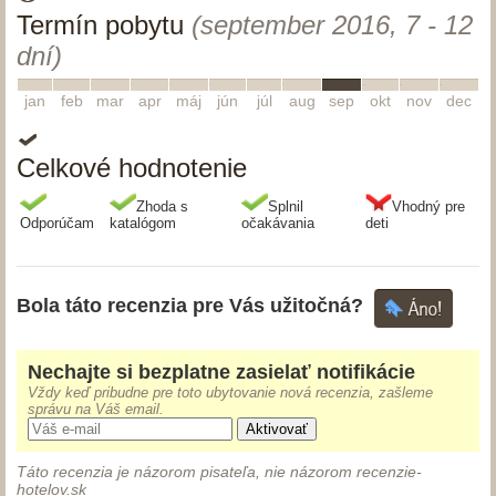
Termín pobytu
(september 2016, 7 - 12
dní)
1
2
3
4
5
6
7
8
9
10
11
12
jan
feb
mar
apr
máj
jún
júl
aug
sep
okt
nov
dec
Celkové hodnotenie
Zhoda s
Splnil
Vhodný pre
Odporúčam
katalógom
očakávania
deti
Bola táto recenzia pre Vás užitočná?
Nechajte si bezplatne zasielať notifikácie
Vždy keď pribudne pre toto ubytovanie nová recenzia, zašleme
správu na Váš email.
Aktivovať
Táto recenzia je názorom pisateľa, nie názorom recenzie-
hotelov.sk