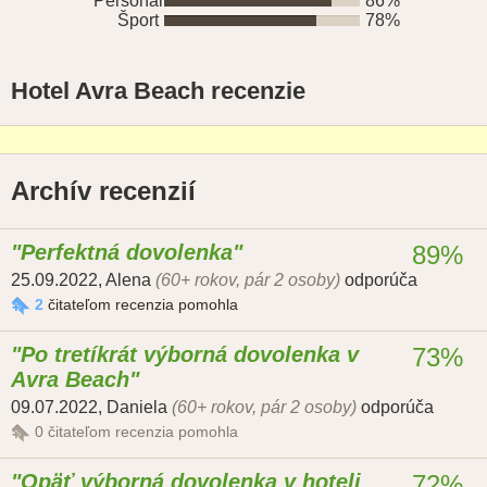
Personál
86%
Šport
78%
Hotel Avra Beach recenzie
Archív recenzií
Perfektná dovolenka
89%
25.09.2022
,
Alena
(60+ rokov, pár 2 osoby)
odporúča
2
čitateľom recenzia pomohla
Po tretíkrát výborná dovolenka v
73%
Avra Beach
09.07.2022
,
Daniela
(60+ rokov, pár 2 osoby)
odporúča
0
čitateľom recenzia pomohla
Opäť výborná dovolenka v hoteli
72%