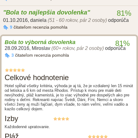
Bola to najlepšia dovolenka
81%
01.10.2016
,
daniela
(51 - 60 rokov, pár 2 osoby)
odporúča
9
čitateľom recenzia pomohla
Bola to výborná dovolenka
81%
28.09.2016
,
Miroslav
(60+ rokov, pár 2 osoby)
odporúča
3
čitateľom recenzia pomohla
Celkové hodnotenie
Hotel spĺňal všetky kritéria, výhoda je aj tá, že je vzdialený len 15 minút
od letiska a 6 km od mesta Rhodos. Prístup k moru pre malé deti
nevýhodný, pláž kamenistá, je to viac výhodné pre dospelých ako pre
rodiny s deťmi. Rekreanti najviac Švédi, Dáni, Fíni, Nemci a skoro
všetci ženy aj muži fajčiari, dym všade, to nám veľmi, veľmi vadilo a
kazilo celkový dojem.
Izby
Každodenné upratovanie.
Pláž