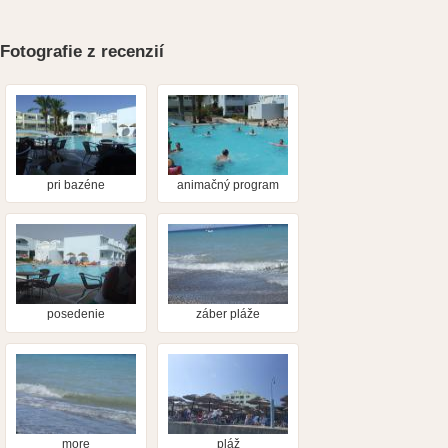
Fotografie z recenzií
pri bazéne
animačný program
posedenie
záber pláže
more
pláž