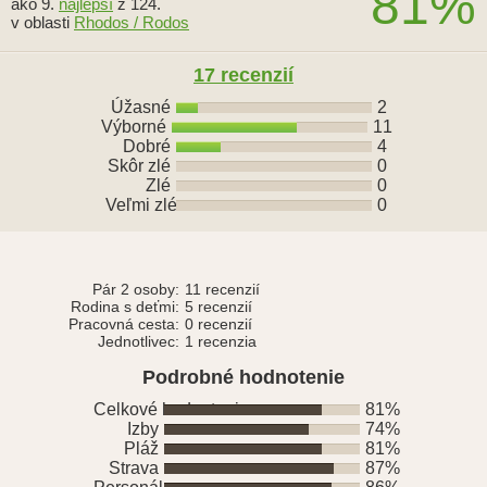
81%
ako 9.
najlepší
z 124.
v oblasti
Rhodos / Rodos
17 recenzií
Úžasné
2
Výborné
11
Dobré
4
Skôr zlé
0
Zlé
0
Veľmi zlé
0
Pár 2 osoby:
11 recenzií
Rodina s deťmi:
5 recenzií
Pracovná cesta:
0 recenzií
Jednotlivec:
1 recenzia
Podrobné hodnotenie
Celkové hodnotenie
81%
Izby
74%
Pláž
81%
Strava
87%