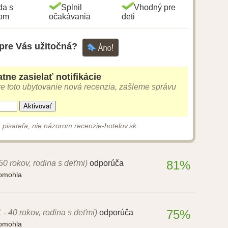
da s
Splnil
Vhodný pre
gom
očakávania
deti
 pre Vás užitočná?
tne zasielať notifikácie
e toto ubytovanie nová recenzia, zašleme správu
Aktivovať
 pisateľa, nie názorom recenzie-hotelov.sk
81%
 50 rokov, rodina s deťmi)
odporúča
pomohla
75%
1 - 40 rokov, rodina s deťmi)
odporúča
pomohla