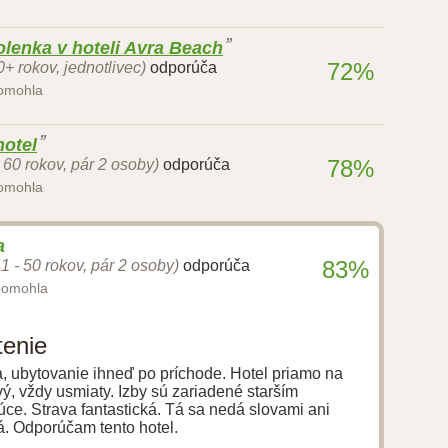
lenka v hoteli Avra Beach
72%
0+ rokov, jednotlivec)
odporúča
pomohla
otel
78%
- 60 rokov, pár 2 osoby)
odporúča
pomohla
a
83%
41 - 50 rokov, pár 2 osoby)
odporúča
pomohla
tenie
ka, ubytovanie ihneď po príchode. Hotel priamo na
vý, vždy usmiaty. Izby sú zariadené starším
ce. Strava fantastická. Tá sa nedá slovami ani
ná. Odporúčam tento hotel.