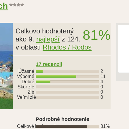
ch
Celkovo hodnotený
81%
ako 9.
najlepší
z 124.
v oblasti
Rhodos / Rodos
17 recenzií
Úžasné
2
Výborné
11
Dobré
4
Skôr zlé
0
Zlé
0
Veľmi zlé
0
Podrobné hodnotenie
í
Celkové hodnotenie
81%