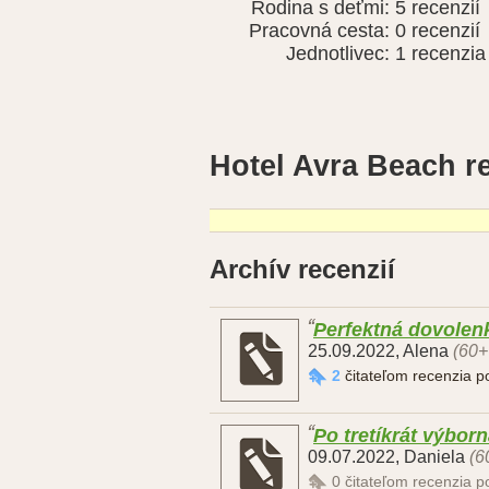
Rodina s deťmi:
5 recenzií
Pracovná cesta:
0 recenzií
Jednotlivec:
1 recenzia
Hotel Avra Beach r
Archív recenzií
Perfektná dovolen
25.09.2022
,
Alena
(60+
2
čitateľom recenzia 
Po tretíkrát výbor
09.07.2022
,
Daniela
(6
0
čitateľom recenzia 