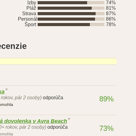
Izby
74%
Pláž
81%
Strava
87%
Personál
86%
Šport
78%
ecenzie
ka
89%
 rokov, pár 2 osoby)
odporúča
pomohla
ná dovolenka v Avra Beach
73%
0+ rokov, pár 2 osoby)
odporúča
pomohla