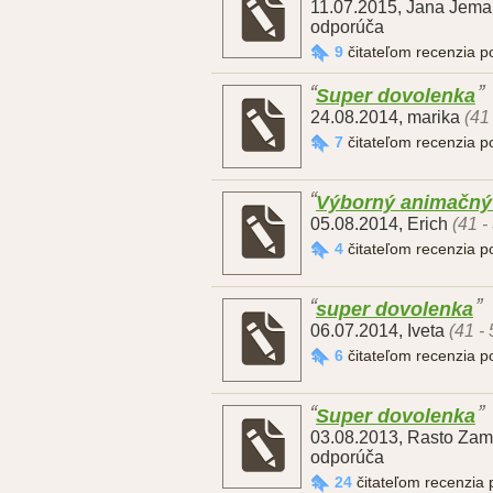
11.07.2015
,
Jana Jema
odporúča
9
čitateľom recenzia 
Super dovolenka
24.08.2014
,
marika
(41
7
čitateľom recenzia 
Výborný animačný t
05.08.2014
,
Erich
(41 -
4
čitateľom recenzia 
super dovolenka
06.07.2014
,
Iveta
(41 -
6
čitateľom recenzia 
Super dovolenka
03.08.2013
,
Rasto Zam
odporúča
24
čitateľom recenzia