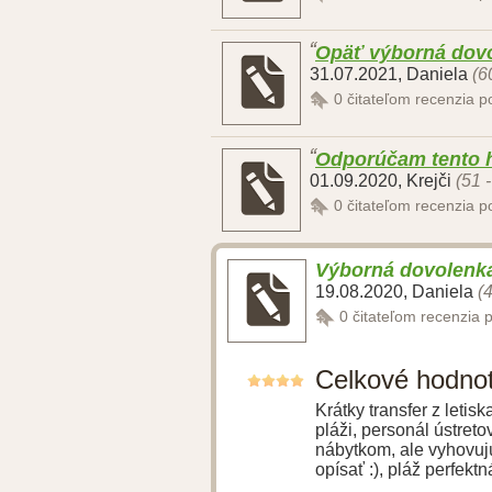
Opäť výborná dovo
31.07.2021
,
Daniela
(6
0
čitateľom recenzia 
Odporúčam tento h
01.09.2020
,
Krejči
(51 
0
čitateľom recenzia 
Výborná dovolenk
19.08.2020
,
Daniela
(
0
čitateľom recenzia 
Celkové hodno
Krátky transfer z letis
pláži, personál ústreto
nábytkom, ale vyhovujú
opísať :), pláž perfekt