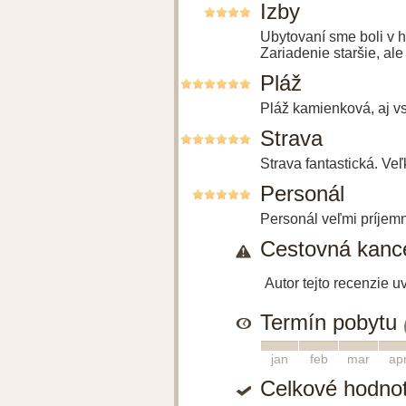
Izby
Ubytovaní sme boli v 
Zariadenie staršie, al
Pláž
Pláž kamienková, aj vs
Strava
Strava fantastická. Veľ
Personál
Personál veľmi príjemn
Cestovná kance
Autor tejto recenzie 
Termín pobytu
1
2
3
4
jan
feb
mar
ap
Celkové hodno