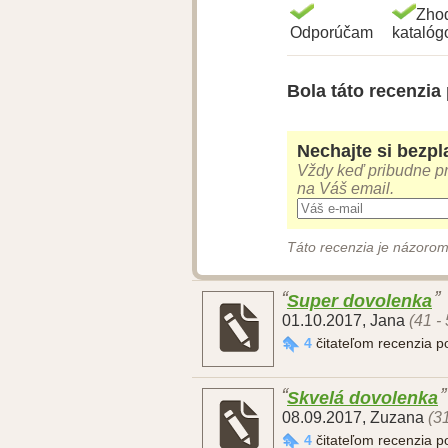
Zho
Odporúčam
kataló
Bola táto recenzia
Nechajte si bezpla
Vždy keď pribudne pr
na Váš email.
Táto recenzia je názorom
Super dovolenka
01.10.2017
,
Jana
(41 -
4
čitateľom recenzia 
Skvelá dovolenka
08.09.2017
,
Zuzana
(3
4
čitateľom recenzia 