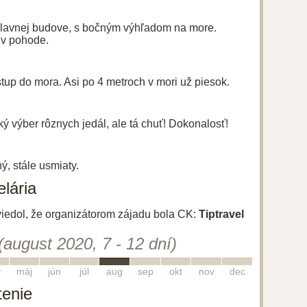
hlavnej budove, s bočným výhľadom na more.
e v pohode.
tup do mora. Asi po 4 metroch v mori už piesok.
ký výber rôznych jedál, ale tá chuť! Dokonalosť!
ý, stále usmiaty.
lária
uviedol, že organizátorom zájadu bola CK:
Tiptravel
(august 2020, 7 - 12 dní)
5
6
7
8
9
10
11
12
r
máj
jún
júl
aug
sep
okt
nov
dec
tenie