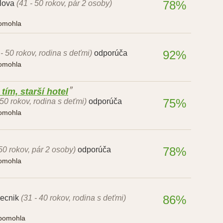
78%
lova
(41 - 50 rokov, pár 2 osoby)
pomohla
92%
 - 50 rokov, rodina s deťmi)
odporúča
pomohla
ím, starší hotel
75%
 50 rokov, rodina s deťmi)
odporúča
pomohla
78%
 50 rokov, pár 2 osoby)
odporúča
pomohla
86%
ecnik
(31 - 40 rokov, rodina s deťmi)
 pomohla