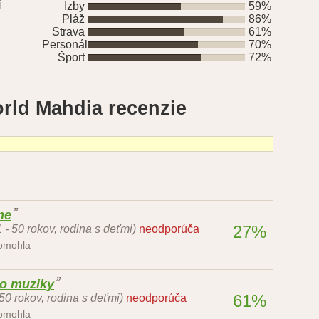
í
Izby
59%
Pláž
86%
Strava
61%
Personál
70%
Šport
72%
rld Mahdia recenzie
me
27%
1 - 50 rokov, rodina s deťmi)
neodporúča
pomohla
lo muziky
61%
 50 rokov, rodina s deťmi)
neodporúča
pomohla