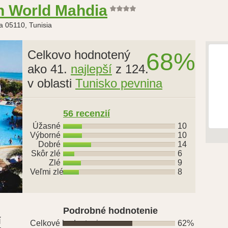
n World Mahdia
a 05110, Tunisia
Celkovo hodnotený
68%
ako 41.
najlepší
z 124.
v oblasti
Tunisko pevnina
56 recenzií
Úžasné
10
Výborné
10
Dobré
14
Skôr zlé
6
Zlé
9
Veľmi zlé
8
Podrobné hodnotenie
í
Celkové hodnotenie
62%