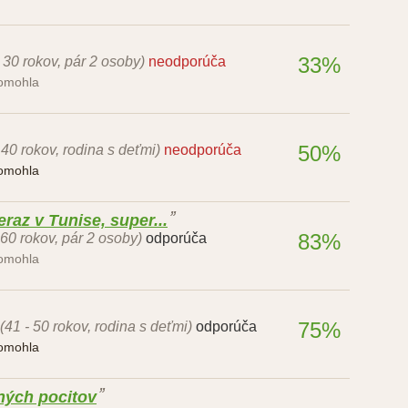
33%
- 30 rokov, pár 2 osoby)
neodporúča
pomohla
50%
 40 rokov, rodina s deťmi)
neodporúča
pomohla
eraz v Tunise, super...
83%
 60 rokov, pár 2 osoby)
odporúča
pomohla
75%
(41 - 50 rokov, rodina s deťmi)
odporúča
pomohla
ných pocitov