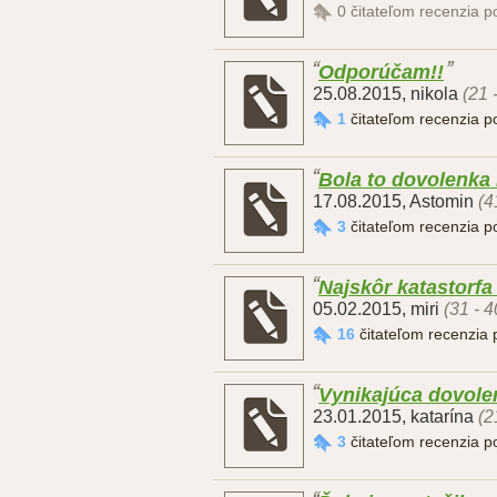
0
čitateľom recenzia 
Odporúčam!!
25.08.2015
,
nikola
(21 
1
čitateľom recenzia 
Bola to dovolenka 
17.08.2015
,
Astomin
(4
3
čitateľom recenzia 
Najskôr katastorfa
05.02.2015
,
miri
(31 - 4
16
čitateľom recenzia
Vynikajúca dovole
23.01.2015
,
katarína
(2
3
čitateľom recenzia 