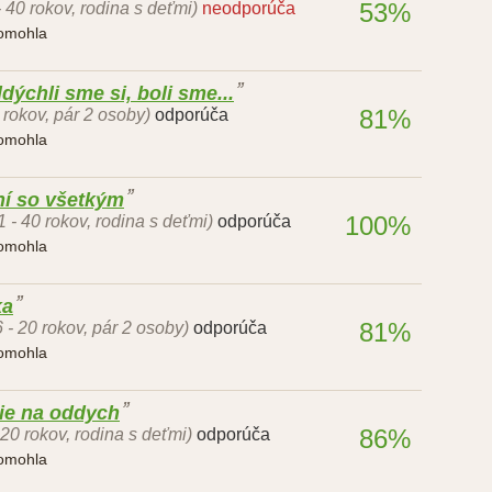
53%
- 40 rokov, rodina s deťmi)
neodporúča
pomohla
dýchli sme si, boli sme...
81%
 rokov, pár 2 osoby)
odporúča
pomohla
í so všetkým
100%
1 - 40 rokov, rodina s deťmi)
odporúča
pomohla
ka
81%
6 - 20 rokov, pár 2 osoby)
odporúča
pomohla
die na oddych
86%
 20 rokov, rodina s deťmi)
odporúča
pomohla