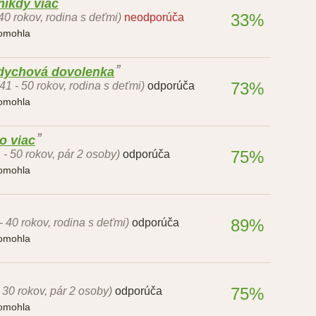
nikdy viac
33%
 40 rokov, rodina s deťmi)
neodporúča
pomohla
ddychová dovolenka
73%
(41 - 50 rokov, rodina s deťmi)
odporúča
pomohla
o viac
75%
 - 50 rokov, pár 2 osoby)
odporúča
pomohla
89%
- 40 rokov, rodina s deťmi)
odporúča
pomohla
75%
- 30 rokov, pár 2 osoby)
odporúča
pomohla