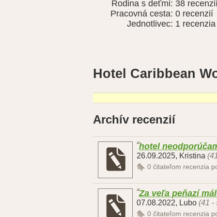
Rodina s deťmi:
38 recenzi
Pracovná cesta:
0 recenzií
Jednotlivec:
1 recenzia
Hotel Caribbean Wo
Archív recenzií
hotel neodporúča
26.09.2025
,
Kristina
(4
0
čitateľom recenzia 
Za veľa peňazí má
07.08.2022
,
Lubo
(41 -
0
čitateľom recenzia 