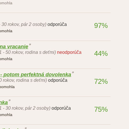
pomohla
97%
- 30 rokov, pár 2 osoby)
odporúča
pomohla
na vracanie
44%
1 - 50 rokov, rodina s deťmi)
neodporúča
pomohla
 - potom perfektná dovolenka
72%
0 rokov, rodina s deťmi)
odporúča
 pomohla
nka
75%
1 - 30 rokov, pár 2 osoby)
odporúča
pomohla