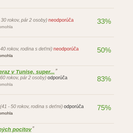
33%
- 30 rokov, pár 2 osoby)
neodporúča
pomohla
50%
 40 rokov, rodina s deťmi)
neodporúča
pomohla
eraz v Tunise, super...
83%
 60 rokov, pár 2 osoby)
odporúča
pomohla
75%
(41 - 50 rokov, rodina s deťmi)
odporúča
pomohla
ných pocitov