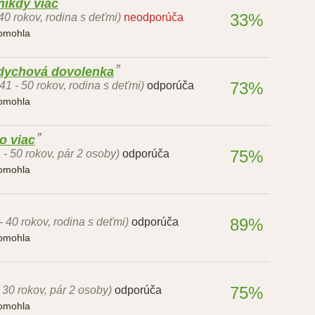
nikdy viac
33%
 40 rokov, rodina s deťmi)
neodporúča
pomohla
ddychová dovolenka
73%
(41 - 50 rokov, rodina s deťmi)
odporúča
pomohla
o viac
75%
 - 50 rokov, pár 2 osoby)
odporúča
pomohla
89%
- 40 rokov, rodina s deťmi)
odporúča
pomohla
75%
- 30 rokov, pár 2 osoby)
odporúča
pomohla