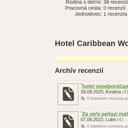
Rodina s deťmi:
38 recenzi
Pracovná cesta:
0 recenzií
Jednotlivec:
1 recenzia
Hotel Caribbean Wo
Archív recenzií
hotel neodporúča
26.09.2025
,
Kristina
(4
0
čitateľom recenzia 
Za veľa peňazí má
07.08.2022
,
Lubo
(41 -
0
čitateľom recenzia 