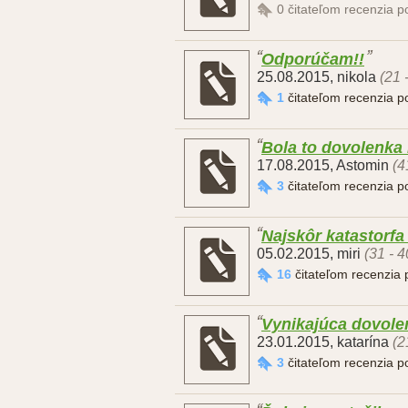
0
čitateľom recenzia 
Odporúčam!!
25.08.2015
,
nikola
(21 
1
čitateľom recenzia 
Bola to dovolenka 
17.08.2015
,
Astomin
(4
3
čitateľom recenzia 
Najskôr katastorfa
05.02.2015
,
miri
(31 - 4
16
čitateľom recenzia
Vynikajúca dovole
23.01.2015
,
katarína
(2
3
čitateľom recenzia 