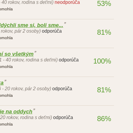
53%
- 40 rokov, rodina s deťmi)
neodporúča
pomohla
dýchli sme si, boli sme...
81%
 rokov, pár 2 osoby)
odporúča
pomohla
í so všetkým
100%
1 - 40 rokov, rodina s deťmi)
odporúča
pomohla
ka
81%
6 - 20 rokov, pár 2 osoby)
odporúča
pomohla
die na oddych
86%
 20 rokov, rodina s deťmi)
odporúča
pomohla