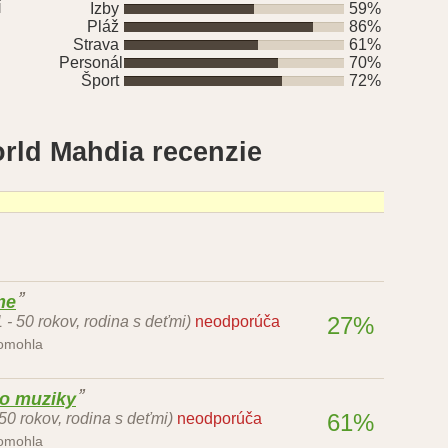
í
Izby
59%
Pláž
86%
Strava
61%
Personál
70%
Šport
72%
rld Mahdia recenzie
me
27%
1 - 50 rokov, rodina s deťmi)
neodporúča
pomohla
lo muziky
61%
 50 rokov, rodina s deťmi)
neodporúča
pomohla