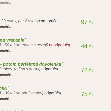
pomohla
97%
- 30 rokov, pár 2 osoby)
odporúča
pomohla
na vracanie
44%
1 - 50 rokov, rodina s deťmi)
neodporúča
pomohla
 - potom perfektná dovolenka
72%
0 rokov, rodina s deťmi)
odporúča
 pomohla
nka
75%
1 - 30 rokov, pár 2 osoby)
odporúča
pomohla