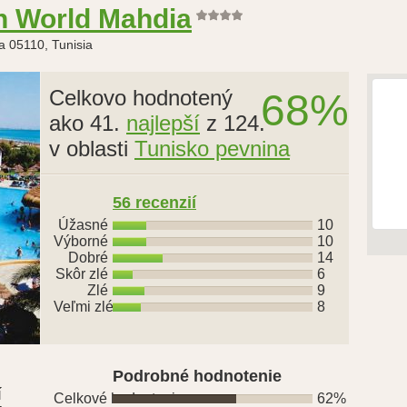
n World Mahdia
a 05110, Tunisia
Celkovo hodnotený
68%
ako 41.
najlepší
z 124.
v oblasti
Tunisko pevnina
56 recenzií
Úžasné
10
Výborné
10
Dobré
14
Skôr zlé
6
Zlé
9
Veľmi zlé
8
Podrobné hodnotenie
í
Celkové hodnotenie
62%