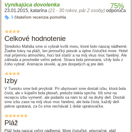
Vynikajúca dovolenka
75%
23.01.2015
,
katarína
(21 - 30 rokov, pár 2 osoby)
odporúča
3
čitateľom recenzia pomohla
Celkové hodnotenie
Stredisko Mahdia sme si vybrali kvôli moru, ktoré bolo naozaj nádherné.
Žiadne trávy na pláži, len jemnučký piesok a úplne čistučké more. Hotel
mal príjemnú atmosféru, hoci bol starší a na môj vkus moc farebný. Ale
záhrada a prostredie veľmi pekné. Strava bola primeraná, vždy bolo z
čoho vybrať. Animácie skvelé, aj pre dospelých aj pre deti.
Izby
V Tunisku sme boli prvýkrát. Pri ubytovaní sme dostali izbu, ktorá bola
čistá, ale v kúpeľni bola pleseň, pretože tiekla sprcha. Išli sme na
recepciu izbu vymeniť, ale podarilo sa nám to až na druhý deň. Dostali
sme izbu zase na môj vkus moc farebnú, ale bola čistá, každý deň
pekne uprataná, za čo sme nechávali 1 dolár upratovačke.
Pláž
Pláž bola naozaj veľmi nádherná. More čistučké, priezračné, pláž