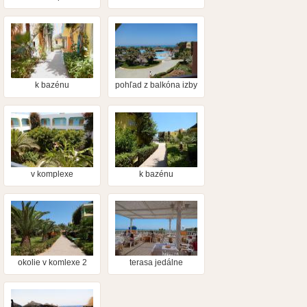
k bazénu
pohľad z balkóna izby
v komplexe
k bazénu
okolie v komlexe 2
terasa jedálne