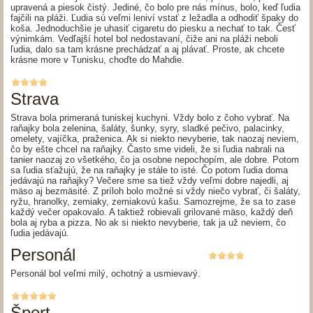
upravená a piesok čistý. Jediné, čo bolo pre nás mínus, bolo, keď ľudia
fajčili na pláži. Ľudia sú veľmi leniví vstať z ležadla a odhodiť špaky do
koša. Jednoduchšie je uhasiť cigaretu do piesku a nechať to tak. Česť
výnimkám. Vedľajší hotel bol nedostavaní, čiže ani na pláži neboli
ľudia, dalo sa tam krásne prechádzať a aj plávať. Proste, ak chcete
krásne more v Tunisku, choďte do Mahdie.
Strava
Strava bola primeraná tuniskej kuchyni. Vždy bolo z čoho vybrať. Na
raňajky bola zelenina, šaláty, šunky, syry, sladké pečivo, palacinky,
omelety, vajíčka, praženica. Ak si niekto nevyberie, tak naozaj neviem,
čo by ešte chcel na raňajky. Často sme videli, že si ľudia nabrali na
tanier naozaj zo všetkého, čo ja osobne nepochopím, ale dobre. Potom
sa ľudia sťažujú, že na raňajky je stále to isté. Čo potom ľudia doma
jedávajú na raňajky? Večere sme sa tiež vždy veľmi dobre najedli, aj
mäso aj bezmäsité. Z príloh bolo možné si vždy niečo vybrať, či šaláty,
ryžu, hranolky, zemiaky, zemiakovú kašu. Samozrejme, že sa to zase
každý večer opakovalo. A taktiež robievali grilované mäso, každý deň
bola aj ryba a pizza. No ak si niekto nevyberie, tak ja už neviem, čo
ľudia jedávajú.
Personál
Personál bol veľmi milý, ochotný a usmievavý.
Šport