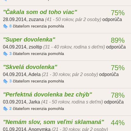
Čakala som od toho viac
75%
28.09.2014
,
zuzana
(41 - 50 rokov, pár 2 osoby)
odporúča
8
čitateľom recenzia pomohla
Super dovolenka
89%
04.09.2014
,
zsoltip
(31 - 40 rokov, rodina s deťmi)
odporúča
3
čitateľom recenzia pomohla
Skvelá dovolenka
75%
04.09.2014
,
Adela
(21 - 30 rokov, pár 2 osoby)
odporúča
3
čitateľom recenzia pomohla
Perfektná dovolenka bez chýb
78%
03.09.2014
,
Jarka
(41 - 50 rokov, rodina s deťmi)
odporúča
2
čitateľom recenzia pomohla
Nemám slov, som veľmi sklamaná
44%
01.09.2014
,
Anonymka
(21 - 30 rokov, pár 2 osoby)