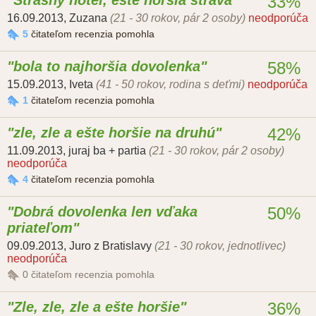
Strašný hotel, ešte horšia strava
33%
16.09.2013
,
Zuzana
(21 - 30 rokov, pár 2 osoby)
neodporúča
5
čitateľom recenzia pomohla
bola to najhoršia dovolenka
58%
15.09.2013
,
Iveta
(41 - 50 rokov, rodina s deťmi)
neodporúča
1
čitateľom recenzia pomohla
zle, zle a ešte horšie na druhú
42%
11.09.2013
,
juraj ba + partia
(21 - 30 rokov, pár 2 osoby)
neodporúča
4
čitateľom recenzia pomohla
Dobrá dovolenka len vďaka
50%
priateľom
09.09.2013
,
Juro z Bratislavy
(21 - 30 rokov, jednotlivec)
neodporúča
0
čitateľom recenzia pomohla
Zle, zle, zle a ešte horšie
36%