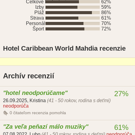
Celkové hodnotenie
62%
Izby
59%
Pláž
86%
Strava
61%
Personál
70%
Šport
72%
Hotel Caribbean World Mahdia recenzie
Archív recenzií
hotel neodporúčame
27%
26.09.2025
,
Kristina
(41 - 50 rokov, rodina s deťmi)
neodporúča
0
čitateľom recenzia pomohla
Za veľa peňazí málo muziky
61%
07.08.2022
,
Lubo
(41 - 50 rokov, rodina s deťmi)
neodporúča