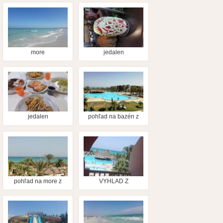
more
jedalen
jedalen
pohľad na bazén z
terasy reštaurácie
pohľad na more z
VYHLAD Z
terasy reštaurácie
BALKONA:)