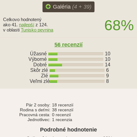
Galéria
(4 + 39)
Celkovo hodnotený
68%
ako 41.
najlepší
z 124.
v oblasti
Tunisko pevnina
56 recenzií
Úžasné
10
Výborné
10
Dobré
14
Skôr zlé
6
Zlé
9
Veľmi zlé
8
Pár 2 osoby:
18 recenzií
Rodina s deťmi:
38 recenzií
Pracovná cesta:
0 recenzií
Jednotlivec:
1 recenzia
Podrobné hodnotenie