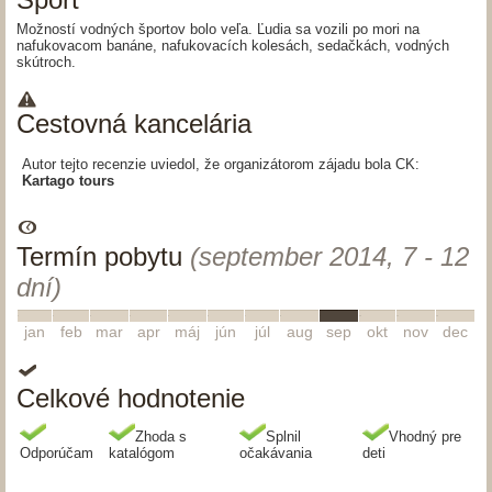
Možností vodných športov bolo veľa. Ľudia sa vozili po mori na
nafukovacom banáne, nafukovacích kolesách, sedačkách, vodných
skútroch.
Cestovná kancelária
Autor tejto recenzie uviedol, že organizátorom zájadu bola CK:
Kartago tours
Termín pobytu
(september 2014, 7 - 12
dní)
1
2
3
4
5
6
7
8
9
10
11
12
jan
feb
mar
apr
máj
jún
júl
aug
sep
okt
nov
dec
Celkové hodnotenie
Zhoda s
Splnil
Vhodný pre
Odporúčam
katalógom
očakávania
deti