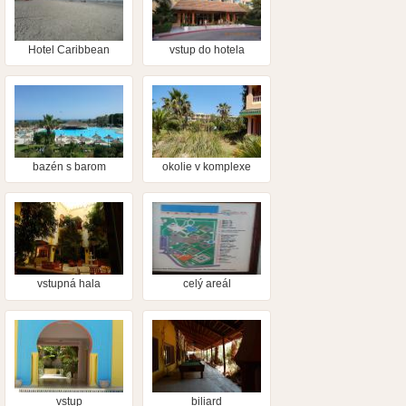
Hotel Caribbean
vstup do hotela
World Mahdia
bazén s barom
okolie v komplexe
vstupná hala
celý areál
vstup
biliard