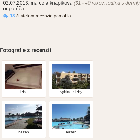
02.07.2013
,
marcela knapikova
(31 - 40 rokov, rodina s deťmi)
odporúča
13
čitateľom recenzia pomohla
Fotografie z recenzií
izba
vyhlad z izby
bazen
bazen