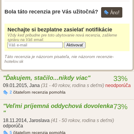
Bola táto recenzia pre Vás užitočná?
Nechajte si bezplatne zasielať notifikácie
Vždy keď pribudne pre toto ubytovanie nová recenzia, zašleme
správu na Váš email.
Aktivovať
Táto recenzia je názorom pisateľa, nie názorom recenzie-
hotelov.sk
Ďakujem, stačilo...nikdy viac
33%
09.01.2015
,
Jana
(31 - 40 rokov, rodina s deťmi)
neodporúča
2
čitateľom recenzia pomohla
Veľmi príjemná oddychová dovolenka
73%
18.11.2014
,
Jaroslava
(41 - 50 rokov, rodina s deťmi)
odporúča
5
čitateľom recenzia pomohla