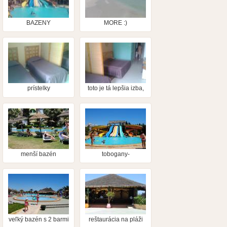
BAZENY
MORE :)
prístelky
toto je tá lepšia izba,
nie komfort, ale čistá
a novo
zrekonštruovaná
menší bazén
tobogany-
miniaquapark s
plavčíkom
veľký bazén s 2 barmi
reštaurácia na pláži
a detský bazén