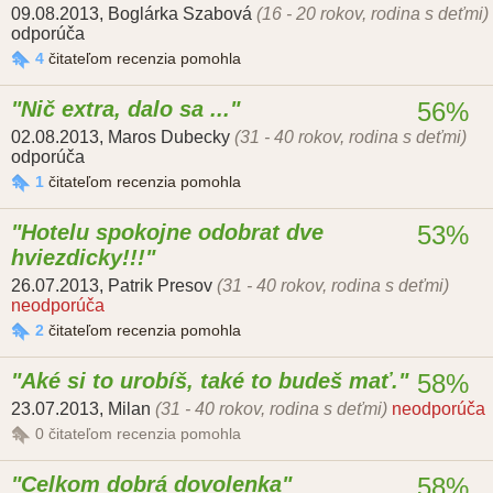
09.08.2013
,
Boglárka Szabová
(16 - 20 rokov, rodina s deťmi)
odporúča
4
čitateľom recenzia pomohla
Nič extra, dalo sa ...
56%
02.08.2013
,
Maros Dubecky
(31 - 40 rokov, rodina s deťmi)
odporúča
1
čitateľom recenzia pomohla
Hotelu spokojne odobrat dve
53%
hviezdicky!!!
26.07.2013
,
Patrik Presov
(31 - 40 rokov, rodina s deťmi)
neodporúča
2
čitateľom recenzia pomohla
Aké si to urobíš, také to budeš mať.
58%
23.07.2013
,
Milan
(31 - 40 rokov, rodina s deťmi)
neodporúča
0
čitateľom recenzia pomohla
Celkom dobrá dovolenka
58%