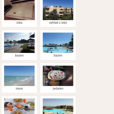
izba
vyhlad z izby
bazen
bazen
more
jedalen