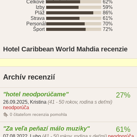
Celkové hodnotenie
62%
Izby
59%
Pláž
86%
Strava
61%
Personál
70%
Šport
72%
Hotel Caribbean World Mahdia recenzie
Archív recenzií
hotel neodporúčame
27%
26.09.2025
,
Kristina
(41 - 50 rokov, rodina s deťmi)
neodporúča
0
čitateľom recenzia pomohla
Za veľa peňazí málo muziky
61%
07.08.2022
,
Lubo
(41 - 50 rokov, rodina s deťmi)
neodporúča