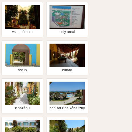
vstupná hala
celý areál
vstup
biliard
k bazénu
pohľad z balkóna izby