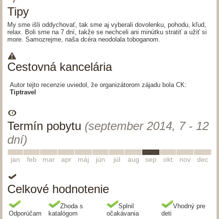
Tipy
My sme išli oddychovať, tak sme aj vyberali dovolenku, pohodu, kľud,
relax. Boli sme na 7 dní, takže se nechceli ani minútku stratiť a užiť si
more. Samozrejme, naša dcéra neodolala toboganom.
Cestovná kancelária
Autor tejto recenzie uviedol, že organizátorom zájadu bola CK:
Tiptravel
Termín pobytu
(september 2014, 7 - 12
dní)
1
2
3
4
5
6
7
8
9
10
11
12
jan
feb
mar
apr
máj
jún
júl
aug
sep
okt
nov
dec
Celkové hodnotenie
Zhoda s
Splnil
Vhodný pre
Odporúčam
katalógom
očakávania
deti