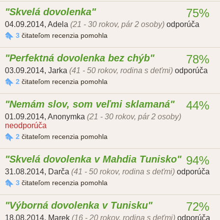
Skvelá dovolenka
75%
04.09.2014
,
Adela
(21 - 30 rokov, pár 2 osoby)
odporúča
3
čitateľom recenzia pomohla
Perfektná dovolenka bez chýb
78%
03.09.2014
,
Jarka
(41 - 50 rokov, rodina s deťmi)
odporúča
2
čitateľom recenzia pomohla
Nemám slov, som veľmi sklamaná
44%
01.09.2014
,
Anonymka
(21 - 30 rokov, pár 2 osoby)
neodporúča
2
čitateľom recenzia pomohla
Skvelá dovolenka v Mahdia Tunisko
94%
31.08.2014
,
Darča
(41 - 50 rokov, rodina s deťmi)
odporúča
3
čitateľom recenzia pomohla
Výborná dovolenka v Tunisku
72%
18.08.2014
,
Marek
(16 - 20 rokov, rodina s deťmi)
odporúča