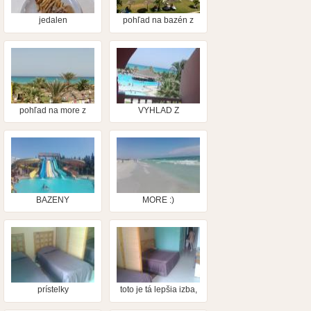
jedalen
pohľad na bazén z
terasy reštaurácie
pohľad na more z
VYHLAD Z
terasy reštaurácie
BALKONA:)
BAZENY
MORE :)
prístelky
toto je tá lepšia izba,
nie komfort, ale čistá
a novo