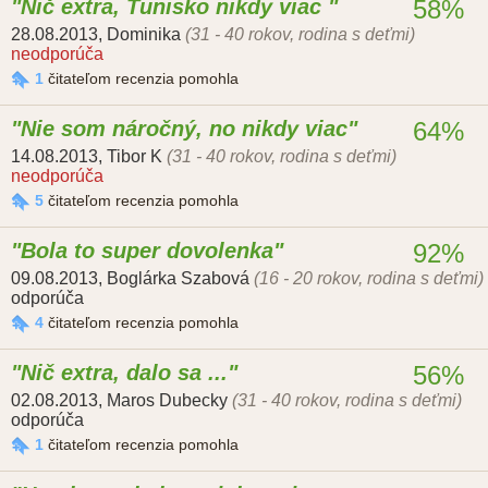
Nič extra, Tunisko nikdy viac
58%
28.08.2013
,
Dominika
(31 - 40 rokov, rodina s deťmi)
neodporúča
1
čitateľom recenzia pomohla
Nie som náročný, no nikdy viac
64%
14.08.2013
,
Tibor K
(31 - 40 rokov, rodina s deťmi)
neodporúča
5
čitateľom recenzia pomohla
Bola to super dovolenka
92%
09.08.2013
,
Boglárka Szabová
(16 - 20 rokov, rodina s deťmi)
odporúča
4
čitateľom recenzia pomohla
Nič extra, dalo sa ...
56%
02.08.2013
,
Maros Dubecky
(31 - 40 rokov, rodina s deťmi)
odporúča
1
čitateľom recenzia pomohla