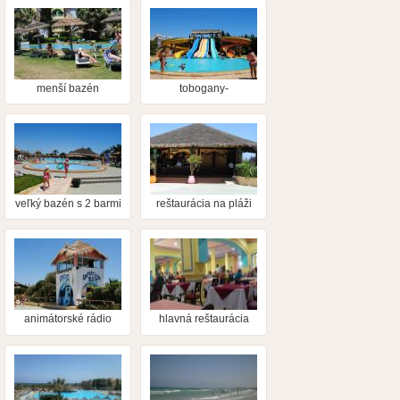
zrekonštruovaná
menší bazén
tobogany-
miniaquapark s
plavčíkom
veľký bazén s 2 barmi
reštaurácia na pláži
a detský bazén
animátorské rádio
hlavná reštaurácia