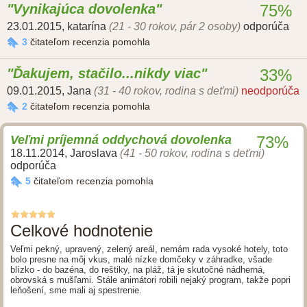
Vynikajúca dovolenka
75%
23.01.2015
,
katarína
(21 - 30 rokov, pár 2 osoby)
odporúča
3
čitateľom recenzia pomohla
Ďakujem, stačilo...nikdy viac
33%
09.01.2015
,
Jana
(31 - 40 rokov, rodina s deťmi)
neodporúča
2
čitateľom recenzia pomohla
Veľmi príjemná oddychová dovolenka
73%
18.11.2014
,
Jaroslava
(41 - 50 rokov, rodina s deťmi)
odporúča
5
čitateľom recenzia pomohla
Celkové hodnotenie
Veľmi pekný, upravený, zelený areál, nemám rada vysoké hotely, toto
bolo presne na môj vkus, malé nízke domčeky v záhradke, všade
blízko - do bazéna, do reštiky, na pláž, tá je skutočné nádherná,
obrovská s mušľami. Stále animátori robili nejaký program, takže popri
leňošení, sme mali aj spestrenie.