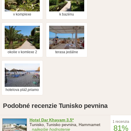
v komplexe
k bazénu
okolie v komlexe 2
terasa jedálne
hotelova pláž,priamo
z hotela
Podobné recenzie Tunisko pevnina
Hotel Dar Khayam 3.5*
1 recenzia
Tunisko, Tunisko pevnina, Hammamet
81%
. najlepšie hodnotenie