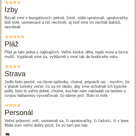
Izby
Bývali sme v bungalovoch, pekné, čisté, stále upratovali, upratovačky
boli milé, usmievavé a nič nechceli, aj keď sme im nechali bakšiš,
nezobrali.
Pláž
Pláž je fakt jedna z najkrajších. Veľmi široká, dlhá, teplé more a tisíce
mušlí. Vyplávali sme sa, vybláznili v mori tak do budúceho roka.
Strava
Jedlo bolo pestré, na rôzne spôsoby, chutné, pripravili raz - myslím, že
v piatok tuniský večer, čo sa mi rátalo, aby sme ochutnali ich typické
jedlá, bolo to veľmi dobré, chutné, kuchári nám nakladali na taniere a
svojou hatlaninou vysvetľovali, čo ideme jesť. Bolo to milé.
Personál
Veľmi príjemní, milí, usmievali sa, či upratovačky, či čašníci, či v bare.
Mala som veľmi dobrý pocit, že sú tam pre nás.