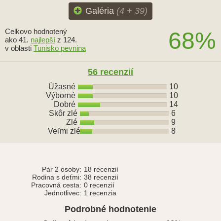
Galéria
(4 + 39)
Celkovo hodnotený
68%
ako 41.
najlepší
z 124.
v oblasti
Tunisko pevnina
56 recenzií
Úžasné
10
Výborné
10
Dobré
14
Skôr zlé
6
Zlé
9
Veľmi zlé
8
Pár 2 osoby:
18 recenzií
Rodina s deťmi:
38 recenzií
Pracovná cesta:
0 recenzií
Jednotlivec:
1 recenzia
Podrobné hodnotenie