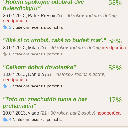
Hotelu spokojne odobrat dve
53%
hviezdicky!!!
26.07.2013
,
Patrik Presov
(31 - 40 rokov, rodina s deťmi)
neodporúča
2
čitateľom recenzia pomohla
Aké si to urobíš, také to budeš mať.
58%
23.07.2013
,
Milan
(31 - 40 rokov, rodina s deťmi)
neodporúča
0
čitateľom recenzia pomohla
Celkom dobrá dovolenka
58%
13.07.2013
,
Daniela
(31 - 40 rokov, rodina s deťmi)
neodporúča
2
čitateľom recenzia pomohla
Toto mi znechutilo tunis a bez
17%
prehanania
10.07.2013
,
vlado
(21 - 30 rokov, pár 2 osoby)
neodporúča
4
čitateľom recenzia pomohla