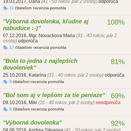
19.03.2017
,
Dana
(41 - 50 rokov, pár 2 osoby)
odporúča
11
čitateľom recenzia pomohla
Výborná dovolenka, kľudne aj
100%
nabudúce :-)
07.12.2016
,
Mgr. Novackova Maria
(31 - 40 rokov, pár 2
osoby)
odporúča
17
čitateľom recenzia pomohla
Bola to jedna z najlepších
81%
dovoleniek
25.10.2016
,
Katarína
(31 - 40 rokov, pár 2 osoby)
odporúča
9
čitateľom recenzia pomohla
Bol som aj v lepšom za tie peniaze
69%
09.10.2016
,
Miki
(31 - 40 rokov, pár 2 osoby)
neodporúča
9
čitateľom recenzia pomohla
Výborná dovolenka
92%
04.06.2016
,
Andrea Sikorova
(41 - 50 rokov, pár 2 osoby)