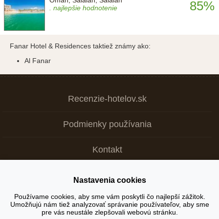
85%
. najlepšie hodnotenie
Fanar Hotel & Residences taktiež známy ako:
Al Fanar
Recenzie-hotelov.sk
Podmienky používania
Kontakt
Nastavenia cookies
Copyright © 2026
Používame cookies, aby sme vám poskytli čo najlepší zážitok.
Umožňujú nám tiež analyzovať správanie používateľov, aby sme
+ Tvoja recenzia je dôležitá >
pre vás neustále zlepšovali webovú stránku.