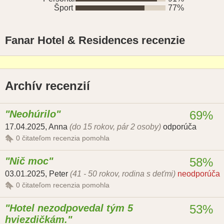
Šport
77%
Fanar Hotel & Residences recenzie
Archív recenzií
Neohúrilo
69%
17.04.2025
,
Anna
(do 15 rokov, pár 2 osoby)
odporúča
0
čitateľom recenzia pomohla
Nič moc
58%
03.01.2025
,
Peter
(41 - 50 rokov, rodina s deťmi)
neodporúča
0
čitateľom recenzia pomohla
Hotel nezodpovedal tým 5
53%
hviezdičkám.