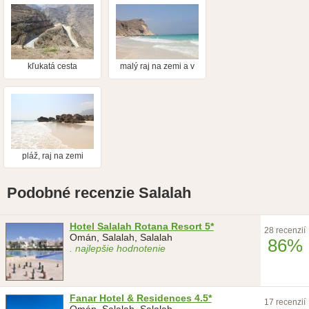
kľukatá cesta
malý raj na zemi a v
mori delfíny
pláž, raj na zemi
Podobné recenzie Salalah
Hotel Salalah Rotana Resort 5*
28 recenzií
Omán, Salalah, Salalah
86%
. najlepšie hodnotenie
Fanar Hotel & Residences 4.5*
17 recenzií
Omán, Salalah, Salalah