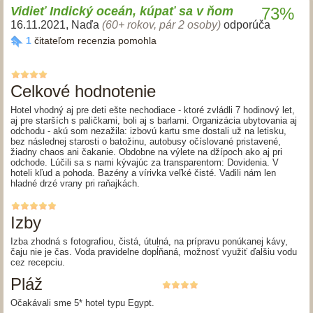
Vidieť Indický oceán, kúpať sa v ňom
73%
16.11.2021
,
Naďa
(60+ rokov, pár 2 osoby)
odporúča
1
čitateľom recenzia pomohla
Celkové hodnotenie
Hotel vhodný aj pre deti ešte nechodiace - ktoré zvládli 7 hodinový let,
aj pre starších s paličkami, boli aj s barlami. Organizácia ubytovania aj
odchodu - akú som nezažila: izbovú kartu sme dostali už na letisku,
bez následnej starosti o batožinu, autobusy očíslované pristavené,
žiadny chaos ani čakanie. Obdobne na výlete na džípoch ako aj pri
odchode. Lúčili sa s nami kývajúc za transparentom: Dovidenia. V
hoteli kľud a pohoda. Bazény a vírivka veľké čisté. Vadili nám len
hladné drzé vrany pri raňajkách.
Izby
Izba zhodná s fotografiou, čistá, útulná, na prípravu ponúkanej kávy,
čaju nie je čas. Voda pravidelne dopĺňaná, možnosť využiť ďalšiu vodu
cez recepciu.
Pláž
Očakávali sme 5* hotel typu Egypt.