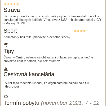
Strava
Bez obavy žalúdočných ťažkostí, veľký výber. V krajine ďatlí neboli v
ponuke pri žiadnych jedlách. Víno, pivo z USA... biele víno turisti z ČR
- Moravy NEPILI.
Šport
Animátorky boli milé, pracovité a ochotné slečny.
Tipy
Čarovný Omán, netreba sa obávať ani chladu, ani tepla, aj keď je
prevažná časť v horách, ale bez stromov.
Cestovná kancelária
Autor tejto recenzie uviedol, že organizátorom zájadu bola CK:
Hydrotour
Termín pobytu
(november 2021, 7 - 12