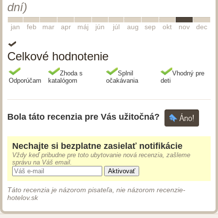
dní)
1
2
3
4
5
6
7
8
9
10
11
12
jan
feb
mar
apr
máj
jún
júl
aug
sep
okt
nov
dec
Celkové hodnotenie
Zhoda s
Splnil
Vhodný pre
Odporúčam
katalógom
očakávania
deti
Bola táto recenzia pre Vás užitočná?
Nechajte si bezplatne zasielať notifikácie
Vždy keď pribudne pre toto ubytovanie nová recenzia, zašleme
správu na Váš email.
Aktivovať
Táto recenzia je názorom pisateľa, nie názorom recenzie-
hotelov.sk