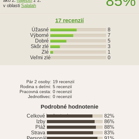
85%
ako 2.
najlepší
z 2.
v oblasti
Salalah
17 recenzií
Úžasné
8
Výborné
7
Dobré
5
Skôr zlé
3
Zlé
1
Veľmi zlé
0
Pár 2 osoby:
19 recenzií
Rodina s deťmi:
5 recenzií
Pracovná cesta:
0 recenzií
Jednotlivec:
0 recenzií
Podrobné hodnotenie
Celkové hodnotenie
82%
Izby
86%
Pláž
88%
Strava
83%
Personál
91%