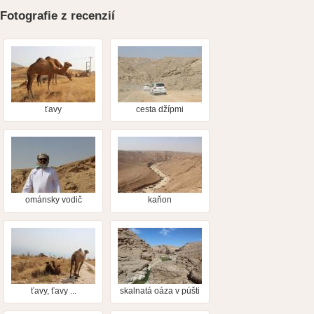
Fotografie z recenzií
ťavy
cesta džípmi
ománsky vodič
kaňon
ťavy, ťavy ...
skalnatá oáza v púšti