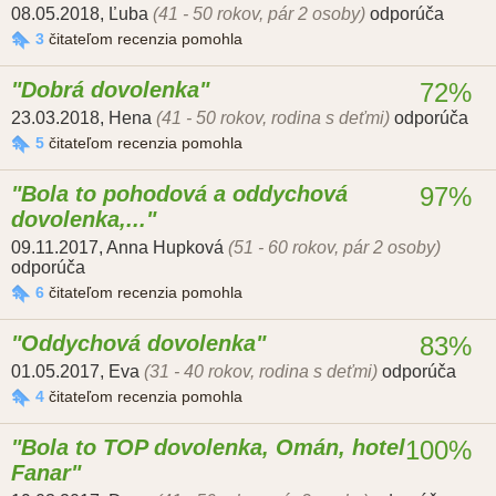
08.05.2018
,
Ľuba
(41 - 50 rokov, pár 2 osoby)
odporúča
3
čitateľom recenzia pomohla
Dobrá dovolenka
72%
23.03.2018
,
Hena
(41 - 50 rokov, rodina s deťmi)
odporúča
5
čitateľom recenzia pomohla
Bola to pohodová a oddychová
97%
dovolenka,...
09.11.2017
,
Anna Hupková
(51 - 60 rokov, pár 2 osoby)
odporúča
6
čitateľom recenzia pomohla
Oddychová dovolenka
83%
01.05.2017
,
Eva
(31 - 40 rokov, rodina s deťmi)
odporúča
4
čitateľom recenzia pomohla
Bola to TOP dovolenka, Omán, hotel
100%
Fanar