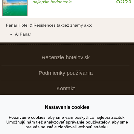
85%
. najlepšie hodnotenie
Fanar Hotel & Residences taktiež známy ako:
Al Fanar
Recenzie-hotelov.sk
Podmienky používania
Kontakt
Nastavenia cookies
Copyright © 2026
Používame cookies, aby sme vám poskytli čo najlepší zážitok.
Umožňujú nám tiež analyzovať správanie používateľov, aby sme
+ Tvoja recenzia je dôležitá >
pre vás neustále zlepšovali webovú stránku.