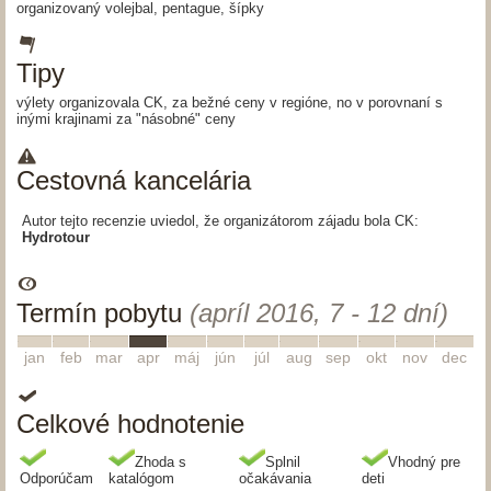
organizovaný volejbal, pentague, šípky
Tipy
výlety organizovala CK, za bežné ceny v regióne, no v porovnaní s
inými krajinami za "násobné" ceny
Cestovná kancelária
Autor tejto recenzie uviedol, že organizátorom zájadu bola CK:
Hydrotour
Termín pobytu
(apríl 2016, 7 - 12 dní)
1
2
3
4
5
6
7
8
9
10
11
12
jan
feb
mar
apr
máj
jún
júl
aug
sep
okt
nov
dec
Celkové hodnotenie
Zhoda s
Splnil
Vhodný pre
Odporúčam
katalógom
očakávania
deti