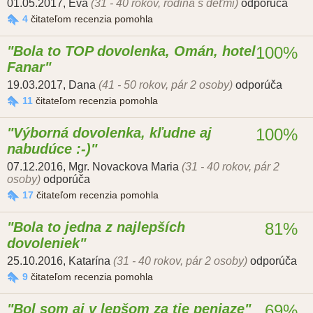
01.05.2017
,
Eva
(31 - 40 rokov, rodina s deťmi)
odporúča
4
čitateľom recenzia pomohla
Bola to TOP dovolenka, Omán, hotel
100%
Fanar
19.03.2017
,
Dana
(41 - 50 rokov, pár 2 osoby)
odporúča
11
čitateľom recenzia pomohla
Výborná dovolenka, kľudne aj
100%
nabudúce :-)
07.12.2016
,
Mgr. Novackova Maria
(31 - 40 rokov, pár 2
osoby)
odporúča
17
čitateľom recenzia pomohla
Bola to jedna z najlepších
81%
dovoleniek
25.10.2016
,
Katarína
(31 - 40 rokov, pár 2 osoby)
odporúča
9
čitateľom recenzia pomohla
Bol som aj v lepšom za tie peniaze
69%