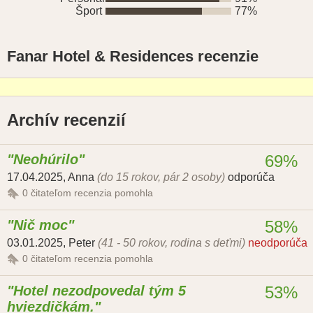
Šport
77%
Fanar Hotel & Residences recenzie
Archív recenzií
Neohúrilo
69%
17.04.2025
,
Anna
(do 15 rokov, pár 2 osoby)
odporúča
0
čitateľom recenzia pomohla
Nič moc
58%
03.01.2025
,
Peter
(41 - 50 rokov, rodina s deťmi)
neodporúča
0
čitateľom recenzia pomohla
Hotel nezodpovedal tým 5
53%
hviezdičkám.