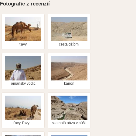
Fotografie z recenzií
ťavy
cesta džípmi
ománsky vodič
kaňon
ťavy, ťavy ...
skalnatá oáza v púšti