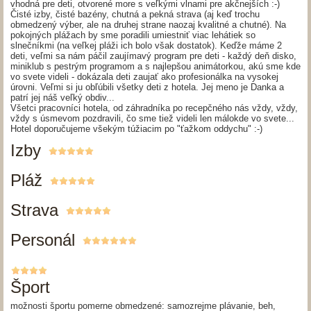
vhodná pre deti, otvorené more s veľkými vlnami pre akčnejších :-)
Čisté izby, čisté bazény, chutná a pekná strava (aj keď trochu
obmedzený výber, ale na druhej strane naozaj kvalitné a chutné). Na
pokojných plážach by sme poradili umiestniť viac lehátiek so
slnečníkmi (na veľkej pláži ich bolo však dostatok). Keďže máme 2
deti, veľmi sa nám páčil zaujímavý program pre deti - každý deň disko,
miniklub s pestrým programom a s najlepšou animátorkou, akú sme kde
vo svete videli - dokázala deti zaujať ako profesionálka na vysokej
úrovni. Veľmi si ju obľúbili všetky deti z hotela. Jej meno je Danka a
patrí jej náš veľký obdiv...
Všetci pracovníci hotela, od záhradníka po recepčného nás vždy, vždy,
vždy s úsmevom pozdravili, čo sme tiež videli len málokde vo svete...
Hotel doporučujeme všekým túžiacim po "ťažkom oddychu" :-)
Izby
Pláž
Strava
Personál
Šport
možnosti športu pomerne obmedzené: samozrejme plávanie, beh,