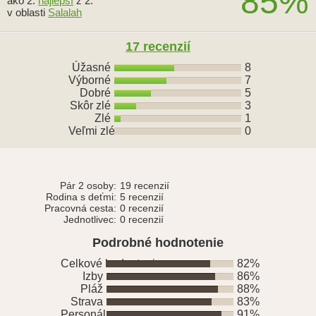
85%
ako 2.
najlepší
z 2.
v oblasti
Salalah
17 recenzií
Úžasné
8
Výborné
7
Dobré
5
Skôr zlé
3
Zlé
1
Veľmi zlé
0
Pár 2 osoby:
19 recenzií
Rodina s deťmi:
5 recenzií
Pracovná cesta:
0 recenzií
Jednotlivec:
0 recenzií
Podrobné hodnotenie
Celkové hodnotenie
82%
Izby
86%
Pláž
88%
Strava
83%
Personál
91%