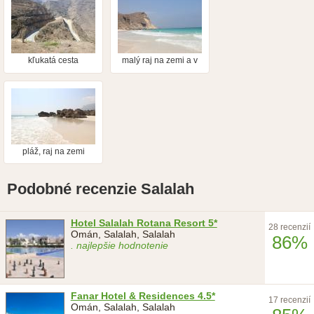
kľukatá cesta
malý raj na zemi a v
mori delfíny
pláž, raj na zemi
Podobné recenzie Salalah
Hotel Salalah Rotana Resort 5*
28 recenzií
Omán, Salalah, Salalah
86%
. najlepšie hodnotenie
Fanar Hotel & Residences 4.5*
17 recenzií
Omán, Salalah, Salalah