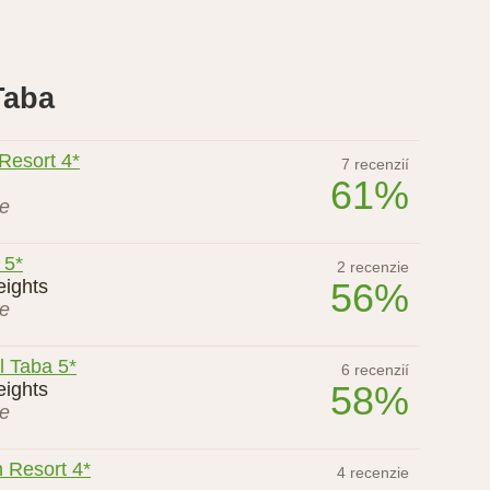
Taba
Resort 4*
7 recenzií
61%
ie
 5*
2 recenzie
eights
56%
ie
l Taba 5*
6 recenzií
eights
58%
ie
 Resort 4*
4 recenzie