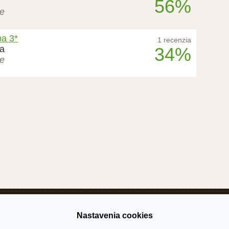
56%
ie
ba 3*
1 recenzia
ba
34%
ie
užívania
Reklama
Kontakt
Mapa stránky
Recenze hotelů
Nastavenia cookies