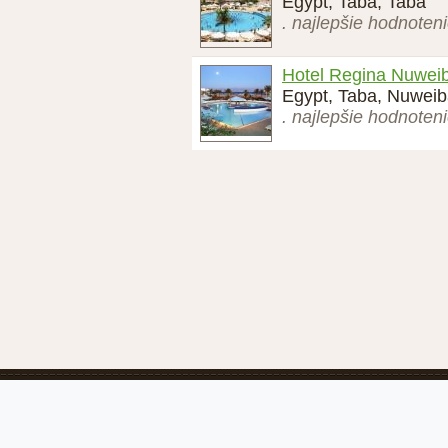
Egypt, Taba, Taba
. najlepšie hodnoten
Hotel Regina Nuwei
Egypt, Taba, Nuwei
. najlepšie hodnoten
Recenzie-hotelov.sk
Podmienky po