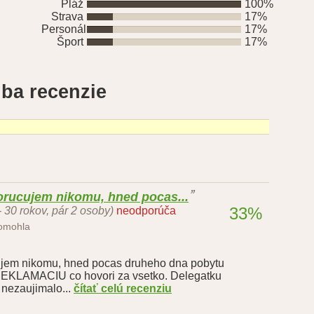
Pláž
100%
Strava
17%
Personál
17%
Šport
17%
ba recenzie
orucujem nikomu, hned pocas...
33%
- 30 rokov, pár 2 osoby)
neodporúča
pomohla
ujem nikomu, hned pocas druheho dna pobytu
REKLAMACIU co hovori za vsetko. Delegatku
 nezaujimalo...
čítať celú recenziu