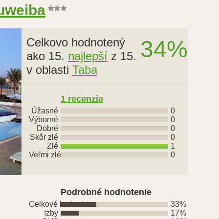
uweiba
Celkovo hodnotený
34%
ako 15.
najlepší
z 15.
v oblasti
Taba
1
recenzia
Úžasné
0
Výborné
0
Dobré
0
Skôr zlé
0
Zlé
1
Veľmi zlé
0
Podrobné hodnotenie
Celkové hodnotenie
33%
Izby
17%