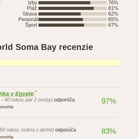
í
Izby
76%
Pláž
81%
Strava
62%
Personál
65%
Šport
67%
orld Soma Bay recenzie
nka v Egypte
97%
 - 40 rokov, pár 2 osoby)
odporúča
pomohla
83%
 50 rokov, rodina s deťmi)
odporúča
pomohla