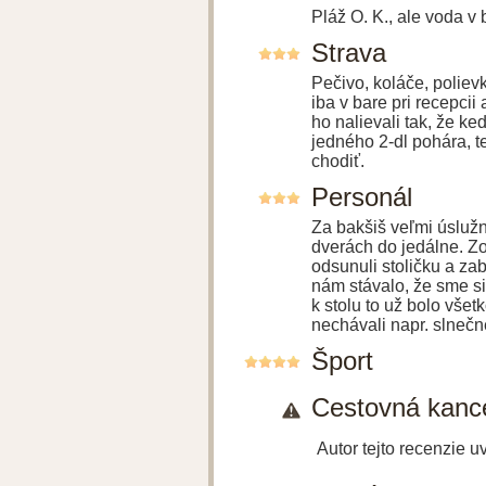
Pláž O. K., ale voda v
Strava
Pečivo, koláče, polievk
iba v bare pri recepcii
ho nalievali tak, že ke
jedného 2-dl pohára, t
chodiť.
Personál
Za bakšiš veľmi úslužní
dverách do jedálne. Zo 
odsunuli stoličku a zab
nám stávalo, že sme si 
k stolu to už bolo vše
nechávali napr. slnečn
Šport
Cestovná kance
Autor tejto recenzie 