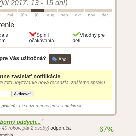
(júl 2017, 13 - 15 dní)
5
6
7
8
9
10
11
12
r
máj
jún
júl
aug
sep
okt
nov
dec
tenie
da s
Splnil
Vhodný pre
gom
očakávania
deti
 pre Vás užitočná?
tne zasielať notifikácie
e toto ubytovanie nová recenzia, zašleme správu
Aktivovať
 pisateľa, nie názorom recenzie-hotelov.sk
borný oddych...
67%
- 40 rokov, pár 2 osoby)
odporúča
pomohla