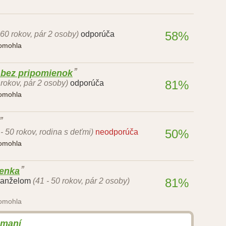
58%
 60 rokov, pár 2 osoby)
odporúča
pomohla
 bez pripomienok
81%
 rokov, pár 2 osoby)
odporúča
pomohla
50%
 - 50 rokov, rodina s deťmi)
neodporúča
pomohla
lenka
81%
manželom
(41 - 50 rokov, pár 2 osoby)
pomohla
amaní