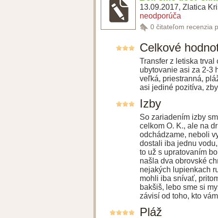
13.09.2017
,
Zlatica Kr
neodporúča
0
čitateľom recenzia 
Celkové hodno
Transfer z letiska trva
ubytovanie asi za 2-3 
veľká, priestranná, plá
asi jediné pozitíva, zb
Izby
So zariadením izby sme
celkom O. K., ale na d
odchádzame, neboli vy
dostali iba jednu vodu
to už s upratovaním bo
našla dva obrovské ch
nejakých lupienkach ru
mohli iba snívať, prit
bakšiš, lebo sme si mys
závisí od toho, kto vám
Pláž