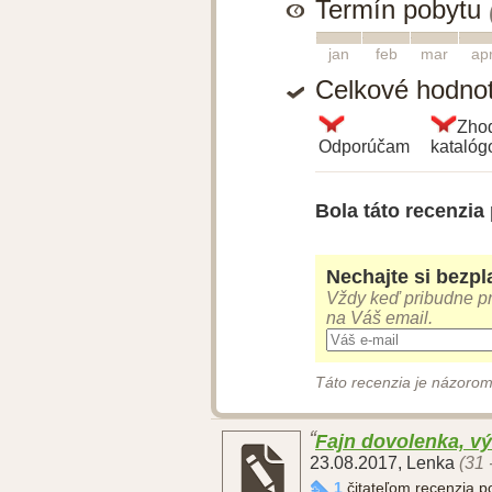
Termín pobytu
1
2
3
4
jan
feb
mar
ap
Celkové hodno
Zho
Odporúčam
kataló
Bola táto recenzia
Nechajte si bezpla
Vždy keď pribudne pr
na Váš email.
Táto recenzia je názorom
Fajn dovolenka, vý
23.08.2017
,
Lenka
(31 
1
čitateľom recenzia 