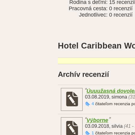
Rodina s deťmi:
15 recenzi
Pracovná cesta:
0 recenzií
Jednotlivec:
0 recenzií
Hotel Caribbean W
Archív recenzií
Úuuužasná dovole
03.08.2019
,
simona
(31
4
čitateľom recenzia 
Výborne
03.09.2018
,
silvia
(41 -
1
čitateľom recenzia 