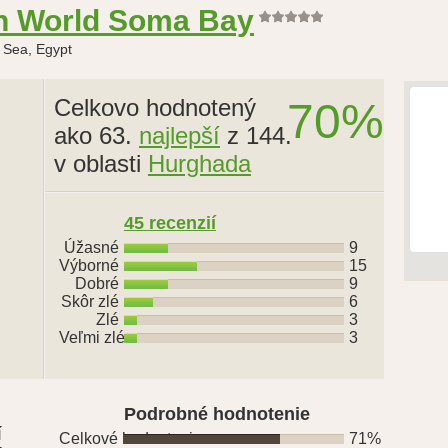
an World Soma Bay
 Sea, Egypt
Celkovo hodnotený
70%
ako 63.
najlepší
z 144.
v oblasti
Hurghada
45 recenzií
Úžasné
9
Výborné
15
Dobré
9
Skôr zlé
6
Zlé
3
Veľmi zlé
3
Podrobné hodnotenie
í
Celkové hodnotenie
71%