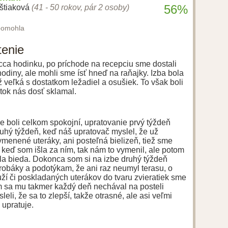
56%
ištiaková
(41 - 50 rokov, pár 2 osoby)
pomohla
tenie
l cca hodinku, po príchode na recepciu sme dostali
hodiny, ale mohli sme ísť hneď na raňajky. Izba bola
ž veľká s dostatkom ležadiel a osušiek. To však boli
ytok nás dosť sklamal.
 boli celkom spokojní, upratovanie prvý týždeň
ruhý týždeň, keď náš upratovač myslel, že už
menené uteráky, ani posteľná bielizeň, tiež sme
, keď som išla za ním, tak nám to vymenil, ale potom
la bieda. Dokonca som si na izbe druhý týždeň
robáky a podotýkam, že ani raz neumyl terasu, o
ží či poskladaných uterákov do tvaru zvieratiek sme
om sa mu takmer každý deň nechával na posteli
leli, že sa to zlepší, takže otrasné, ale asi veľmi
 upratuje.