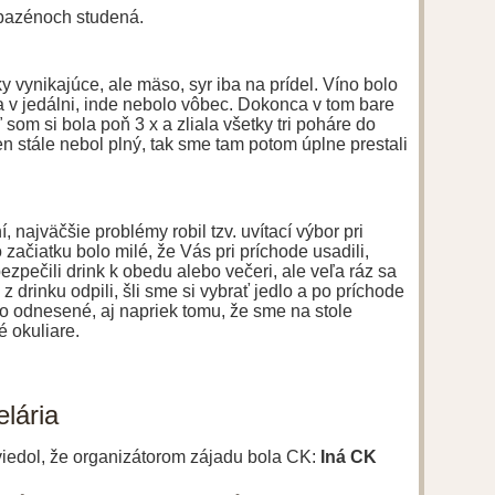
 bazénoch studená.
y vynikajúce, ale mäso, syr iba na prídel. Víno bolo
 a v jedálni, inde nebolo vôbec. Dokonca v tom bare
ď som si bola poň 3 x a zliala všetky tri poháre do
en stále nebol plný, tak sme tam potom úplne prestali
, najväčšie problémy robil tzv. uvítací výbor pri
začiatku bolo milé, že Vás pri príchode usadili,
ezpečili drink k obedu alebo večeri, ale veľa ráz sa
z drinku odpili, šli sme si vybrať jedlo a po príchode
tko odnesené, aj napriek tomu, že sme na stole
é okuliare.
lária
uviedol, že organizátorom zájadu bola CK:
Iná CK