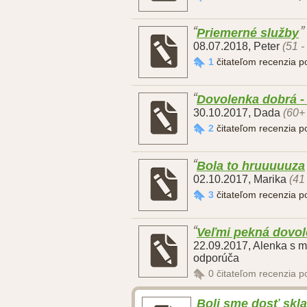
Priemerné služby
08.07.2018
,
Peter
(51 -
1
čitateľom recenzia 
Dovolenka dobrá -
30.10.2017
,
Dada
(60+
2
čitateľom recenzia 
Bola to hruuuuuza
02.10.2017
,
Marika
(41
3
čitateľom recenzia 
Veľmi pekná dovo
22.09.2017
,
Alenka s 
odporúča
0
čitateľom recenzia 
Boli sme dosť skl