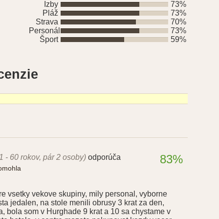
Izby
73%
Pláž
73%
Strava
70%
Personál
73%
Šport
59%
ecenzie
83%
1 - 60 rokov, pár 2 osoby)
odporúča
pomohla
re vsetky vekove skupiny, mily personal, vyborne
ta jedalen, na stole menili obrusy 3 krat za den,
sa, bola som v Hurghade 9 krat a 10 sa chystame v