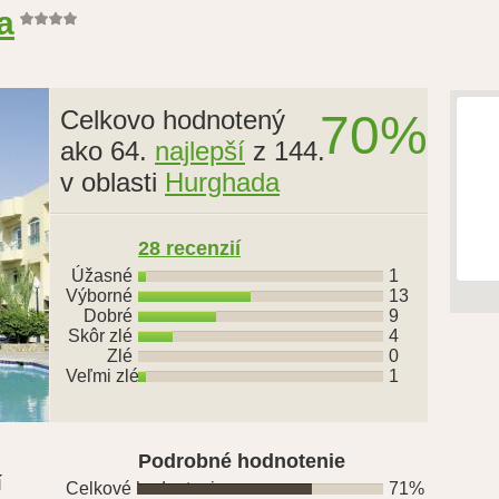
a
Celkovo hodnotený
70%
ako 64.
najlepší
z 144.
v oblasti
Hurghada
28
recenzií
Úžasné
1
Výborné
13
Dobré
9
Skôr zlé
4
Zlé
0
Veľmi zlé
1
Podrobné hodnotenie
í
Celkové hodnotenie
71%