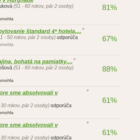
81%
uková
(51 - 60 rokov, pár 2 osoby)
pomohla
ytovanie štandard 4* hotela,...
67%
1 - 50 rokov, pár 2 osoby)
odporúča
pomohla
jina, bohatá na pamiatky,...
88%
ošová
(51 - 60 rokov, pár 2 osoby)
pomohla
ore sme absolvovali v
61%
- 30 rokov, pár 2 osoby)
odporúča
pomohla
ore sme absolvovali v
61%
- 30 rokov, pár 2 osoby)
odporúča