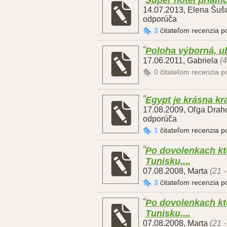
14.07.2013
,
Elena Šuš
odporúča
3
čitateľom recenzia 
Poloha výborná, ub
17.06.2011
,
Gabriela
(4
0
čitateľom recenzia 
Egypt je krásna kra
17.08.2009
,
Oľga Drah
odporúča
1
čitateľom recenzia 
Po dovolenkach kt
Tunisku,...
07.08.2008
,
Marta
(21 
3
čitateľom recenzia 
Po dovolenkach kt
Tunisku,...
07.08.2008
,
Marta
(21 