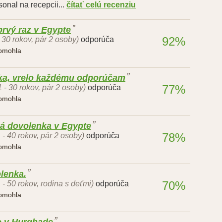
onal na recepcii...
čítať celú recenziu
rvý raz v Egypte
92%
- 30 rokov, pár 2 osoby)
odporúča
pomohla
ka, vrelo každému odporúčam
77%
1 - 30 rokov, pár 2 osoby)
odporúča
pomohla
á dovolenka v Egypte
78%
 - 40 rokov, pár 2 osoby)
odporúča
pomohla
lenka.
70%
 - 50 rokov, rodina s deťmi)
odporúča
pomohla
o v Hurghade