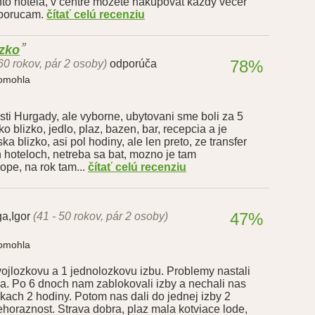
hto hotela, v centre mozete nakupovat kazdy vecer
odporucam.
čítať celú recenziu
ízko
78%
 60 rokov, pár 2 osoby)
odporúča
pomohla
asti Hurgady, ale vyborne, ubytovani sme boli za 5
ko blizko, jedlo, plaz, bazen, bar, recepcia a je
ka blizko, asi pol hodiny, ale len preto, ze transfer
h hoteloch, netreba sa bat, mozno je tam
pe, na rok tam...
čítať celú recenziu
47%
a,Igor
(41 - 50 rokov, pár 2 osoby)
pomohla
ojlozkovu a 1 jednolozkovu izbu. Problemy nastali
la. Po 6 dnoch nam zablokovali izby a nechali nas
vkach 2 hodiny. Potom nas dali do jednej izby 2
horaznost. Strava dobra, plaz mala kotviace lode,