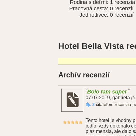
Rodina s deťmi:
1 recenzia
Pracovná cesta:
0 recenzií
Jednotlivec:
0 recenzií
Hotel Bella Vista r
Archív recenzií
Bolo tam super
07.07.2019
,
gabriela
(5
2
čitateľom recenzia 
Tento hotel je vhodny p
jedlo, vzdy dokonalo cis
plaz mensia, ale dalo 