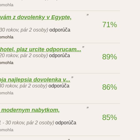
pomohla
vám z dovolenky v Egypte,
71%
 30 rokov, pár 2 osoby)
odporúča
pomohla
hotel, plaz urcite odporucam...
89%
 20 rokov, pár 2 osoby)
odporúča
pomohla
ja najlepsia dovolenka v...
86%
 30 rokov, pár 2 osoby)
odporúča
pomohla
ne modernym nabytkom,
85%
1 - 30 rokov, pár 2 osoby)
odporúča
pomohla