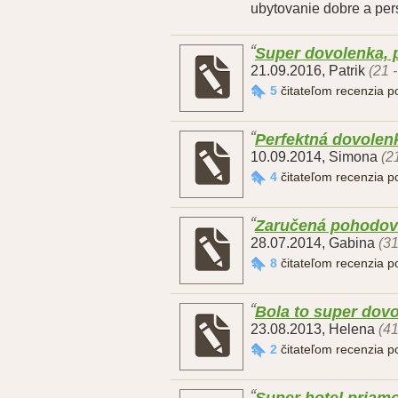
ubytovanie dobre a pers
Super dovolenka, p
21.09.2016
,
Patrik
(21 
5
čitateľom recenzia 
Perfektná dovolen
10.09.2014
,
Simona
(2
4
čitateľom recenzia 
Zaručená pohodov
28.07.2014
,
Gabina
(31
8
čitateľom recenzia 
Bola to super dovo
23.08.2013
,
Helena
(41
2
čitateľom recenzia 
Super hotel priam