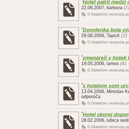
Hotel patril medzi 4
22.06.2007
,
barbora
(2
0
čitateľom recenzia 
Dovolenka bola výb
29.08.2006
,
TapoX
(21 
0
čitateľom recenzia 
zmenáreň v hoteli 
19.05.2006
,
lamos
(41 
0
čitateľom recenzia 
s hotelom som urc
13.04.2006
,
Miroslav K
odporúča
0
čitateľom recenzia 
Hotel skorej dopor
28.02.2006
,
lubica sed
0
čitateľom recenzia 