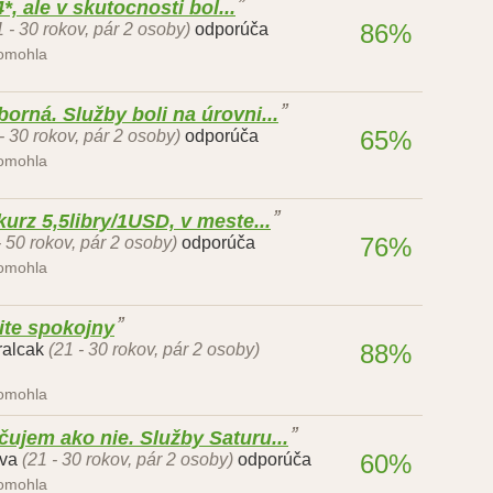
*, ale v skutocnosti bol...
86%
1 - 30 rokov, pár 2 osoby)
odporúča
pomohla
orná. Služby boli na úrovni...
65%
- 30 rokov, pár 2 osoby)
odporúča
pomohla
kurz 5,5libry/1USD, v meste...
76%
- 50 rokov, pár 2 osoby)
odporúča
pomohla
ite spokojny
88%
ralcak
(21 - 30 rokov, pár 2 osoby)
pomohla
čujem ako nie. Služby Saturu...
60%
iva
(21 - 30 rokov, pár 2 osoby)
odporúča
pomohla