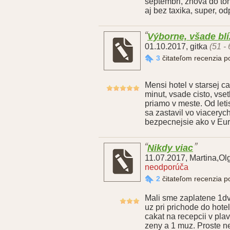
septembri, znova do to
aj bez taxika, super, 
Výborne, všade bl
01.10.2017
,
gitka
(51 -
3
čitateľom recenzia 
Mensi hotel v starsej c
minut, vsade cisto, vset
priamo v meste. Od letis
sa zastavil vo viaceryc
bezpecnejsie ako v Euro
Nikdy viac
11.07.2017
,
Martina,Olg
neodporúča
2
čitateľom recenzia 
Mali sme zaplatene 1dv
uz pri prichode do hote
cakat na recepcii v pla
zeny a 1 muz. Proste ne