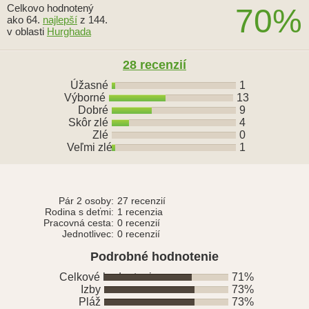
Celkovo hodnotený
70%
ako 64.
najlepší
z 144.
v oblasti
Hurghada
28 recenzií
Úžasné
1
Výborné
13
Dobré
9
Skôr zlé
4
Zlé
0
Veľmi zlé
1
Pár 2 osoby:
27 recenzií
Rodina s deťmi:
1 recenzia
Pracovná cesta:
0 recenzií
Jednotlivec:
0 recenzií
Podrobné hodnotenie
Celkové hodnotenie
71%
Izby
73%
Pláž
73%