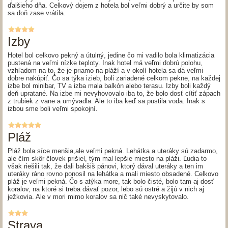
ďalšieho dňa. Celkový dojem z hotela bol veľmi dobrý a určite by som
sa doň zase vrátila.
Izby
Hotel bol celkovo pekný a útulný, jedine čo mi vadilo bola klimatizácia
pustená na veľmi nízke teploty. Inak hotel má veľmi dobrú polohu,
vzhľadom na to, že je priamo na pláží a v okolí hotela sa dá veľmi
dobre nakúpiť. Čo sa týka izieb, boli zariadené celkom pekne, na každej
izbe bol minibar, TV a izba mala balkón alebo terasu. Izby boli každý
deň upratané. Na izbe mi nevyhovovalo iba to, že bolo dosť cítiť zápach
z trubiek z vane a umývadla. Ale to iba keď sa pustila voda. Inak s
izbou sme boli veľmi spokojní.
Pláž
Pláž bola síce menšia,ale veľmi pekná. Lehátka a uteráky sú zadarmo,
ale čím skôr človek prišiel, tým mal lepšie miesto na pláži. Ľudia to
však riešili tak, že dali bakšiš pánovi, ktorý dával uteráky a ten im
uteráky ráno rovno ponosil na lehátka a mali miesto obsadené. Celkovo
pláž je veľmi pekná. Čo s atýka more, tak bolo čisté, bolo tam aj dosť
koralov, na ktoré si treba dávať pozor, lebo sú ostré a žijú v nich aj
ježkovia. Ale v mori mimo koralov sa nič také nevyskytovalo.
Strava