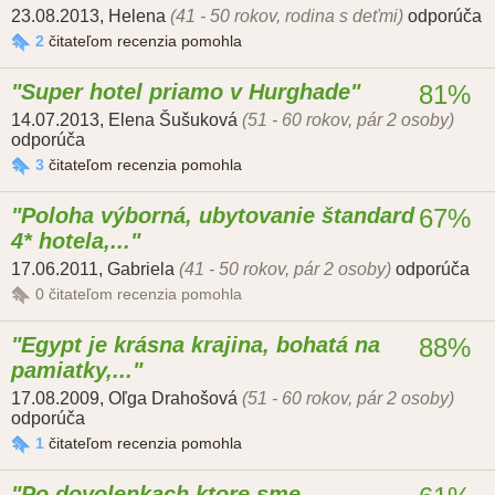
23.08.2013
,
Helena
(41 - 50 rokov, rodina s deťmi)
odporúča
2
čitateľom recenzia pomohla
Super hotel priamo v Hurghade
81%
14.07.2013
,
Elena Šušuková
(51 - 60 rokov, pár 2 osoby)
odporúča
3
čitateľom recenzia pomohla
Poloha výborná, ubytovanie štandard
67%
4* hotela,...
17.06.2011
,
Gabriela
(41 - 50 rokov, pár 2 osoby)
odporúča
0
čitateľom recenzia pomohla
Egypt je krásna krajina, bohatá na
88%
pamiatky,...
17.08.2009
,
Oľga Drahošová
(51 - 60 rokov, pár 2 osoby)
odporúča
1
čitateľom recenzia pomohla
Po dovolenkach ktore sme