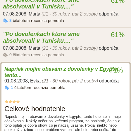
61%
absolvovali v Tunisku,...
07.08.2008
,
Marta
(21 - 30 rokov, pár 2 osoby)
odporúča
3
čitateľom recenzia pomohla
Po dovolenkach ktore sme
61%
absolvovali v Tunisku,...
07.08.2008
,
Marta
(21 - 30 rokov, pár 2 osoby)
odporúča
0
čitateľom recenzia pomohla
Napriek mojim obavám z dovolenky v Egypte,
71%
tento...
01.08.2008
,
Evka
(21 - 30 rokov, pár 2 osoby)
odporúča
1
čitateľom recenzia pomohla
Celkové hodnotenie
Napriek mojim obavám z dovolenky v Egypte, tento hotel splnil moje
očakávania. Každý večer bol večerný program, za poplatok, čo sa z
toho oplatí je cobra show, čo je naozaj úžasné. Pokiaľ niekto nebol
spokojný z izbou, nebol problém vymeniť,ale bolo treba počkať do