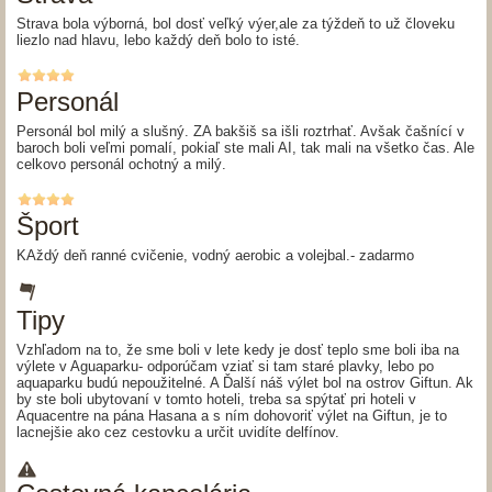
Strava bola výborná, bol dosť veľký výer,ale za týždeň to už človeku
liezlo nad hlavu, lebo každý deň bolo to isté.
Personál
Personál bol milý a slušný. ZA bakšiš sa išli roztrhať. Avšak čašnící v
baroch boli veľmi pomalí, pokiaľ ste mali AI, tak mali na všetko čas. Ale
celkovo personál ochotný a milý.
Šport
KAždý deň ranné cvičenie, vodný aerobic a volejbal.- zadarmo
Tipy
Vzhľadom na to, že sme boli v lete kedy je dosť teplo sme boli iba na
výlete v Aguaparku- odporúčam vziať si tam staré plavky, lebo po
aquaparku budú nepoužitelné. A Ďalší náš výlet bol na ostrov Giftun. Ak
by ste boli ubytovaní v tomto hoteli, treba sa spýtať pri hoteli v
Aquacentre na pána Hasana a s ním dohovoriť výlet na Giftun, je to
lacnejšie ako cez cestovku a určit uvidíte delfínov.