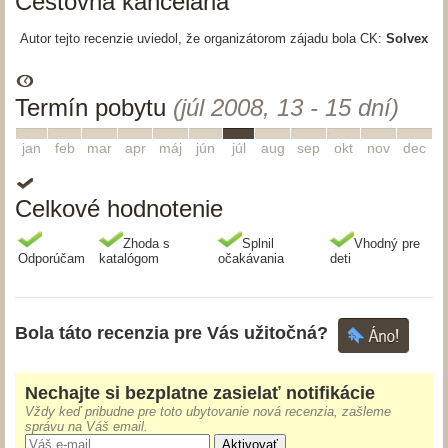
Cestovná kancelária
Autor tejto recenzie uviedol, že organizátorom zájadu bola CK:
Solvex
Termín pobytu
(júl 2008, 13 - 15 dní)
1
2
3
4
5
6
7
8
9
10
11
12
jan
feb
mar
apr
máj
jún
júl
aug
sep
okt
nov
dec
Celkové hodnotenie
Zhoda s
Splnil
Vhodný pre
Odporúčam
katalógom
očakávania
deti
Bola táto recenzia pre Vás užitočná?
Nechajte si bezplatne zasielať notifikácie
Vždy keď pribudne pre toto ubytovanie nová recenzia, zašleme
správu na Váš email.
Aktivovať