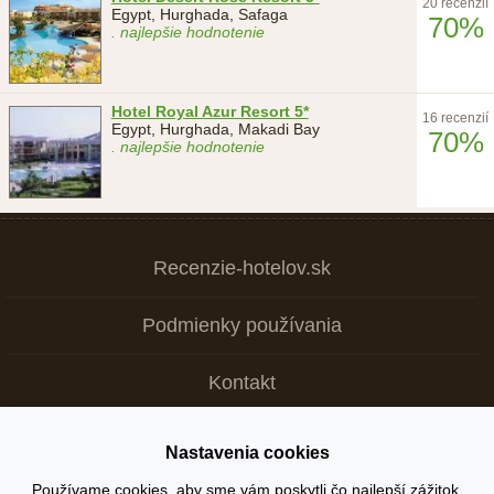
20 recenzií
Egypt, Hurghada, Safaga
70%
. najlepšie hodnotenie
Hotel Royal Azur Resort 5*
16 recenzií
Egypt, Hurghada, Makadi Bay
70%
. najlepšie hodnotenie
Recenzie-hotelov.sk
Podmienky používania
Kontakt
Nastavenia cookies
Copyright © 2026
Používame cookies, aby sme vám poskytli čo najlepší zážitok.