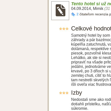
Tento hotel si už 
04.09.2014
,
Mimik
(31
2
čitateľom recenzia 
Celkové hodno
Samotný hotel by som 
záhrady a pár bazénoch
kúpelňa zatuchnutá, va
dolámaná, respektíve 
piesok, pozvoľné klesan
Lehátko, ak ste si neob
pripraviť na všade prí
jedálni, jednotvárne v
krvavé, po 3 dňoch si u
zemitej chuti, cítiť to
tam nestretli skvelých 
išli oveľa viac frustrov
Izby
Nedostali sme ako rod
dotiahli prístelku, naš
súkromie.