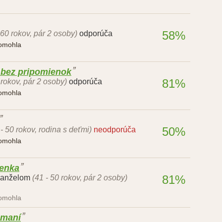
58%
 60 rokov, pár 2 osoby)
odporúča
pomohla
 bez pripomienok
81%
 rokov, pár 2 osoby)
odporúča
pomohla
50%
 - 50 rokov, rodina s deťmi)
neodporúča
pomohla
lenka
81%
manželom
(41 - 50 rokov, pár 2 osoby)
pomohla
amaní