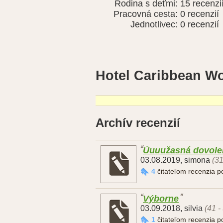
Rodina s deťmi:
15 recenzi
Pracovná cesta:
0 recenzií
Jednotlivec:
0 recenzií
Hotel Caribbean W
Archív recenzií
Úuuužasná dovole
03.08.2019
,
simona
(31
4
čitateľom recenzia 
Výborne
03.09.2018
,
silvia
(41 -
1
čitateľom recenzia 