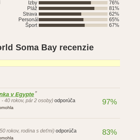
í
Izby
76%
Pláž
81%
Strava
62%
Personál
65%
Šport
67%
orld Soma Bay recenzie
nka v Egypte
97%
 - 40 rokov, pár 2 osoby)
odporúča
pomohla
83%
 50 rokov, rodina s deťmi)
odporúča
pomohla