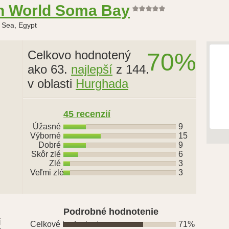
an World Soma Bay
 Sea, Egypt
Celkovo hodnotený
70%
ako 63.
najlepší
z 144.
v oblasti
Hurghada
45 recenzií
Úžasné
9
Výborné
15
Dobré
9
Skôr zlé
6
Zlé
3
Veľmi zlé
3
Podrobné hodnotenie
í
Celkové hodnotenie
71%