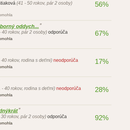
56%
štiaková
(41 - 50 rokov, pár 2 osoby)
pomohla
borný oddych...
67%
- 40 rokov, pár 2 osoby)
odporúča
pomohla
17%
- 40 rokov, rodina s deťmi)
neodporúča
pomohla
28%
 - 40 rokov, rodina s deťmi)
neodporúča
pomohla
ednýkrát
92%
- 30 rokov, pár 2 osoby)
odporúča
pomohla