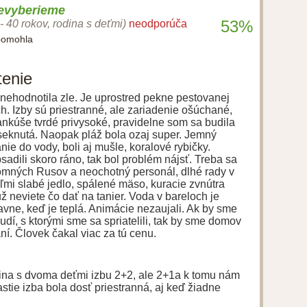
nevyberieme
53%
 - 40 rokov, rodina s deťmi)
neodporúča
pomohla
tenie
nehodnotila zle. Je uprostred pekne pestovanej
. Izby sú priestranné, ale zariadenie ošúchané,
nkúše tvrdé privysoké, pravidelne som sa budila
seknutá. Naopak pláž bola ozaj super. Jemný
ie do vody, boli aj mušle, koralové rybičky.
sadili skoro ráno, tak bol problém nájsť. Treba sa
tomných Rusov a neochotný personál, dlhé rady v
eľmi slabé jedlo, spálené mäso, kuracie zvnútra
ž neviete čo dať na tanier. Voda v bareloch je
 hlavne, keď je teplá. Animácie nezaujali. Ak by sme
ľudí, s ktorými sme sa spriatelili, tak by sme domov
aní. Človek čakal viac za tú cenu.
ina s dvoma deťmi izbu 2+2, ale 2+1a k tomu nám
ťastie izba bola dosť priestranná, aj keď žiadne