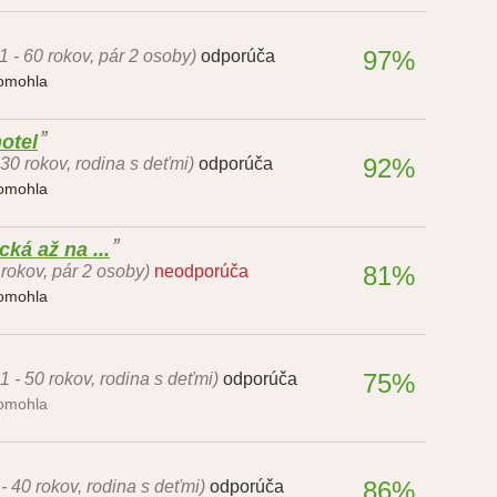
97%
1 - 60 rokov, pár 2 osoby)
odporúča
pomohla
hotel
92%
 30 rokov, rodina s deťmi)
odporúča
pomohla
ká až na ...
81%
 rokov, pár 2 osoby)
neodporúča
pomohla
75%
1 - 50 rokov, rodina s deťmi)
odporúča
pomohla
86%
 - 40 rokov, rodina s deťmi)
odporúča