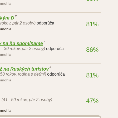
pomohla
ľkým D
81%
 rokov, pár 2 osoby)
odporúča
pomohla
ky na ňu spomíname
86%
 - 30 rokov, pár 2 osoby)
odporúča
pomohla
ž na Ruských turistov
81%
 50 rokov, rodina s deťmi)
odporúča
pomohla
47%
.
(41 - 50 rokov, pár 2 osoby)
pomohla