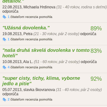
detailov.
22.08.2013
,
Michaela Hrdinova
(31 - 40 rokov, rodina s deťmi)
odporúča
1
čitateľom recenzia pomohla
Užásná dovolenka.
89%
19.08.2013
,
Petra
(21 - 30 rokov, pár 2 osoby)
odporúča
1
čitateľom recenzia pomohla
naša druhá skvelá dovolenka v tomto
83%
hoteli
10.08.2013
,
Ala L.
(51 - 60 rokov, pár 2 osoby)
odporúča
4
čitateľom recenzia pomohla
super cisty, tichy, klima, vyborne
92%
jedlo a pitie
05.07.2013
,
slavka škovranova
(31 - 40 rokov, pár 2 osoby)
odporúča
2
čitateľom recenzia pomohla