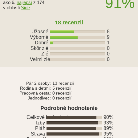
91%
ako 6.
najlepší
z 174.
v oblasti
Side
18
recenzií
Úžasné
8
Výborné
9
Dobré
1
Skôr zlé
0
Zlé
0
Veľmi zlé
0
Pár 2 osoby:
13 recenzií
Rodina s deťmi:
5 recenzií
Pracovná cesta:
0 recenzií
Jednotlivec:
0 recenzií
Podrobné hodnotenie
Celkové hodnotenie
90%
Izby
93%
Pláž
89%
Strava
95%