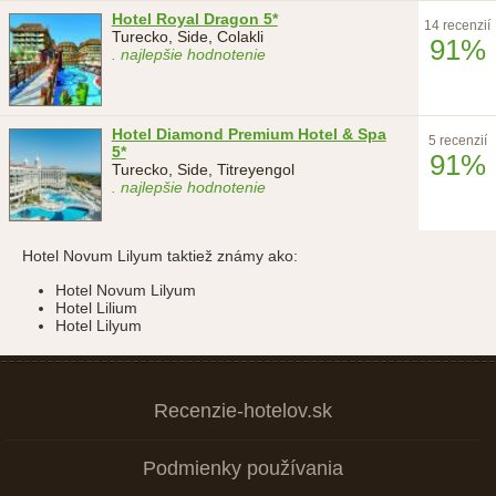
Hotel Royal Dragon 5*
14 recenzií
Turecko, Side, Colakli
91%
. najlepšie hodnotenie
Hotel Diamond Premium Hotel & Spa
5 recenzií
5*
91%
Turecko, Side, Titreyengol
. najlepšie hodnotenie
Hotel Novum Lilyum taktiež známy ako:
Hotel Novum Lilyum
Hotel Lilium
Hotel Lilyum
Recenzie-hotelov.sk
Podmienky používania