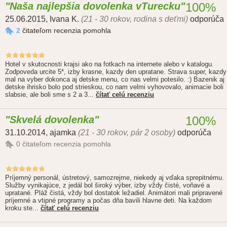
Naša najlepšia dovolenka vTurecku
100%
25.06.2015
,
Ivana K.
(21 - 30 rokov, rodina s deťmi)
odporúča
2
čitateľom recenzia pomohla
Hotel v skutocnosti krajsi ako na fotkach na internete alebo v katalogu.
Zodpoveda urcite 5*, izby krasne, kazdy den upratane. Strava super, kazdy
mal na vyber dokonca aj detske menu, co nas velmi potesilo. :) Bazenik aj
detske ihrisko bolo pod strieskou, co nam velmi vyhovovalo, animacie boli
slabsie, ale boli sme s 2 a 3...
čítať celú recenziu
Skvelá dovolenka
100%
31.10.2014
,
ajamka
(21 - 30 rokov, pár 2 osoby)
odporúča
0
čitateľom recenzia pomohla
Príjemný personál, ústretový, samozrejme, niekedy aj vďaka sprepitnému.
Služby vynikajúce, z jedál bol široký výber, izby vždy čisté, voňavé a
upratané. Pláž čistá, vždy bol dostatok ležadiel. Animátori mali pripravené
príjemné a vtipné programy a počas dňa bavili hlavne deti. Na každom
kroku ste...
čítať celú recenziu