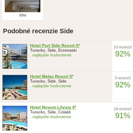
Izba
Podobné recenzie Side
Hotel Port Side Resort 5*
10 recenzií
Turecko, Side, Evrenseki
92%
. najlepšie hodnotenie
Hotel Melas Resort 5*
5 recenzií
Turecko, Side, Side
92%
. najlepšie hodnotenie
Hotel Novum Lilyum 4*
18 recenzií
Turecko, Side, Colakli
91%
. najlepšie hodnotenie