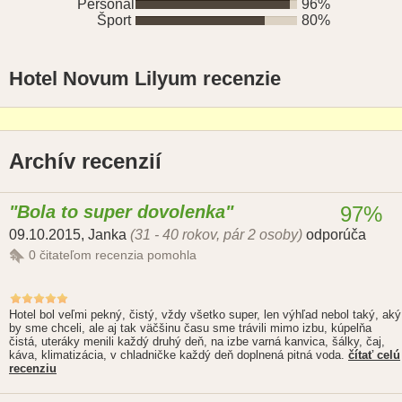
Personál
96%
Šport
80%
Hotel Novum Lilyum recenzie
Archív recenzií
Bola to super dovolenka
97%
09.10.2015
,
Janka
(31 - 40 rokov, pár 2 osoby)
odporúča
0
čitateľom recenzia pomohla
Hotel bol veľmi pekný, čistý, vždy všetko super, len výhľad nebol taký, aký
by sme chceli, ale aj tak väčšinu času sme trávili mimo izbu, kúpelňa
čistá, uteráky menili každý druhý deň, na izbe varná kanvica, šálky, čaj,
káva, klimatizácia, v chladničke každý deň doplnená pitná voda.
čítať celú
recenziu