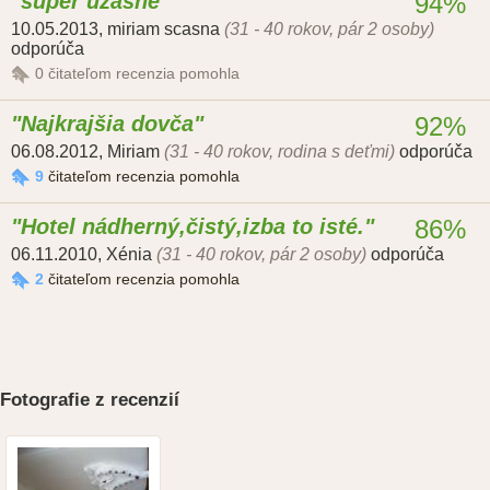
super uzasne
94%
10.05.2013
,
miriam scasna
(31 - 40 rokov, pár 2 osoby)
odporúča
0
čitateľom recenzia pomohla
Najkrajšia dovča
92%
06.08.2012
,
Miriam
(31 - 40 rokov, rodina s deťmi)
odporúča
9
čitateľom recenzia pomohla
Hotel nádherný,čistý,izba to isté.
86%
06.11.2010
,
Xénia
(31 - 40 rokov, pár 2 osoby)
odporúča
2
čitateľom recenzia pomohla
Fotografie z recenzií