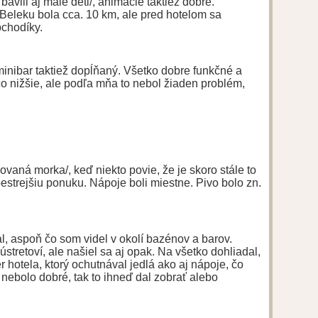
 bavili aj malé deti/, animácie taktiež dobré.
Beleku bola cca. 10 km, ale pred hotelom sa
bchodíky.
inibar taktiež dopĺňaný. Všetko dobre funkčné a
čo nižšie, ale podľa mňa to nebol žiaden problém,
lovaná morka/, keď niekto povie, že je skoro stále to
pestrejšiu ponuku. Nápoje boli miestne. Pivo bolo zn.
l, aspoň čo som videl v okolí bazénov a barov.
a ústretoví, ale našiel sa aj opak. Na všetko dohliadal,
otela, ktorý ochutnával jedlá ako aj nápoje, čo
 nebolo dobré, tak to ihneď dal zobrať alebo