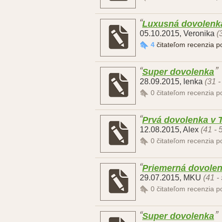
Luxusná dovolenk
05.10.2015
,
Veronika
(
4
čitateľom recenzia 
Super dovolenka
28.09.2015
,
lenka
(31 -
0
čitateľom recenzia 
Prvá dovolenka v T
12.08.2015
,
Alex
(41 - 
0
čitateľom recenzia 
Priemerná dovole
29.07.2015
,
MKU
(41 -
0
čitateľom recenzia 
Super dovolenka