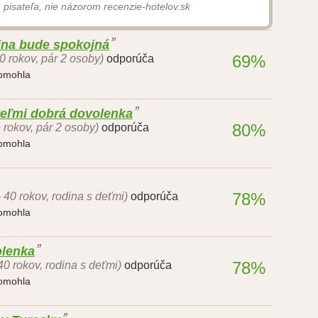
 pisateľa, nie názorom recenzie-hotelov.sk
ina bude spokojná
69%
40 rokov, pár 2 osoby)
odporúča
pomohla
veľmi dobrá dovolenka
80%
 rokov, pár 2 osoby)
odporúča
pomohla
78%
- 40 rokov, rodina s deťmi)
odporúča
pomohla
olenka
78%
 40 rokov, rodina s deťmi)
odporúča
pomohla