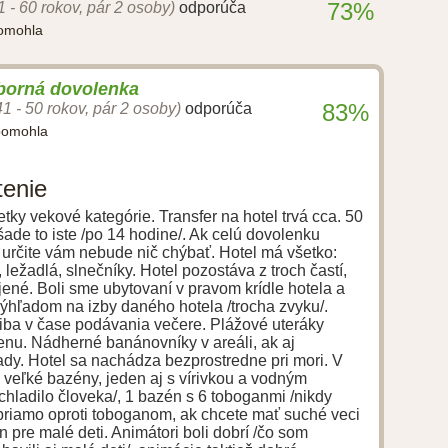
73%
1 - 60 rokov, pár 2 osoby)
odporúča
pomohla
ýborná dovolenka
83%
41 - 50 rokov, pár 2 osoby)
odporúča
pomohla
tenie
tky vekové kategórie. Transfer na hotel trvá cca. 50
šade to iste /po 14 hodine/. Ak celú dovolenku
a, určite vám nebude nič chýbať. Hotel má všetko:
 ležadlá, slnečníky. Hotel pozostáva z troch častí,
ené. Boli sme ubytovaní v pravom krídle hotela a
ýhľadom na izby daného hotela /trocha zvyku/.
 iba v čase podávania večere. Plážové uteráky
u. Nádherné banánovníky v areáli, ak aj
dy. Hotel sa nachádza bezprostredne pri mori. V
 veľké bazény, jeden aj s vírivkou a vodným
chladilo človeka/, 1 bazén s 6 toboganmi /nikdy
priamo oproti toboganom, ak chcete mať suché veci
n pre malé deti. Animátori boli dobrí /čo som