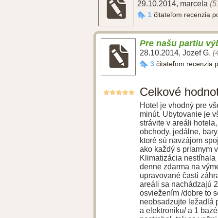
29.10.2014
,
marcela
(5
1
čitateľom recenzia 
Pre našu partiu v
28.10.2014
,
Jozef G.
(
3
čitateľom recenzia 
Celkové hodno
Hotel je vhodný pre vše
minút. Ubytovanie je v
strávite v areáli hotel
obchody, jedálne, bary,
ktoré sú navzájom spoj
ako každý s priamym v
Klimatizácia nestíhala
denne zdarma na výmen
upravované časti záhra
areáli sa nachádzajú 2
osviežením /dobre to s
neobsadzujte ležadlá 
a elektroniku/ a 1 bazé