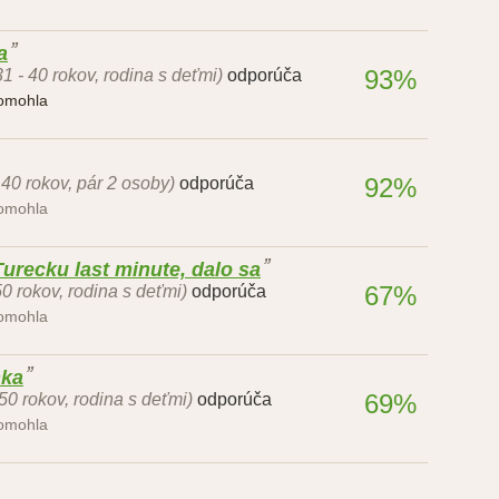
a
93%
31 - 40 rokov, rodina s deťmi)
odporúča
pomohla
92%
 40 rokov, pár 2 osoby)
odporúča
pomohla
urecku last minute, dalo sa
67%
50 rokov, rodina s deťmi)
odporúča
pomohla
nka
69%
 50 rokov, rodina s deťmi)
odporúča
pomohla