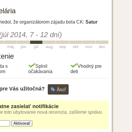
lária
uviedol, že organizátorom zájadu bola CK:
Satur
(júl 2014, 7 - 12 dní)
5
6
7
8
9
10
11
12
r
máj
jún
júl
aug
sep
okt
nov
dec
tenie
da s
Splnil
Vhodný pre
gom
očakávania
deti
 pre Vás užitočná?
tne zasielať notifikácie
e toto ubytovanie nová recenzia, zašleme správu
Aktivovať