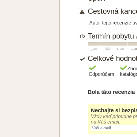
Cestovná kance
Autor tejto recenzie 
Termín pobytu
1
2
3
4
jan
feb
mar
ap
Celkové hodno
Zho
Odporúčam
kataló
Bola táto recenzia
Nechajte si bezpla
Vždy keď pribudne pr
na Váš email.