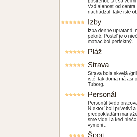
postrehol, tak sa veľmi
Vzdialenosť od centra 
nachádzali také isté o
Izby
Izba denne uprataná, m
pekné. Posteľ je o nie
matrac bol perfektný.
Pláž
Strava
Strava bola skvelá /gri
isté, tak doma má asi 
Tuborg.
Personál
Personál tvrdo pracova
Niektorí boli prívetiví 
predpokladám manažér h
sme videli a keď niečo
vymeniť.
Šport