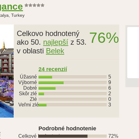
gance
talya, Turkey
Celkovo hodnotený
76%
ako 50.
najlepší
z 53.
v oblasti
Belek
24 recenzií
Úžasné
5
Výborné
9
Dobré
6
Skôr zlé
2
Zlé
0
Veľmi zlé
3
Podrobné hodnotenie
í
Celkové hodnotenie
72%