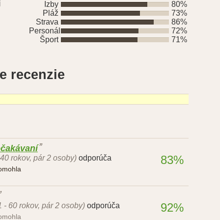
í
Izby
80%
Pláž
73%
Strava
86%
Personál
72%
Šport
71%
e recenzie
očakávaní
83%
 40 rokov, pár 2 osoby)
odporúča
pomohla
92%
1 - 60 rokov, pár 2 osoby)
odporúča
pomohla