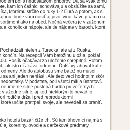
problém bol s nedostatkom príborov. Dá sa však tomu
e, kam ich čašníci schovávajú a obslúžite sa sami,
íka, ktorému strčíte do ruky 1-2 Eurá a potom, ak si
ajónu, bude vám nosiť aj pivo, víno, kávu priamo na
ý sortiment ako na obed. Nočná večera je v zúženom
 alkoholické nápoje, ale tie nájdete v baroch, ktoré
 Pochádzali nielen z Turecka, ale aj z Ruska,
 končín. Na recepcii Vám batožinu uložia, pokiaľ
00. Poslík očakával za uloženie sprepitné. Potom
žil, tak isto očakával odmenu. Ďalší vyťahoval kufre
al odmeny. Ale do autobusu sme batožinu museli
 sa ani jeden nehlásil. Ale tieto veci hodnotím skôr
dostatky. V podstate, boli všetci milí a ústretoví.
la neúmerne silne pustená hudba pri večerných
 vražedne silné, aj keď niektorým to nevadilo.
rí rodičia držali pred reproduktormi
toré určite pretrpeli svoje, ale nevedeli sa brániť.
ko hotela bazár, čiže trh. Sú tam trhovníci najmä s
ú aj koreniny, ovocie a darčekové predmety.