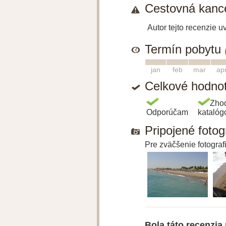
Cestovná kance
Autor tejto recenzie 
Termín pobytu
1
2
3
4
jan
feb
mar
ap
Celkové hodno
Zho
Odporúčam
kataló
Pripojené fotog
Pre zväčšenie fotografi
Bola táto recenzia