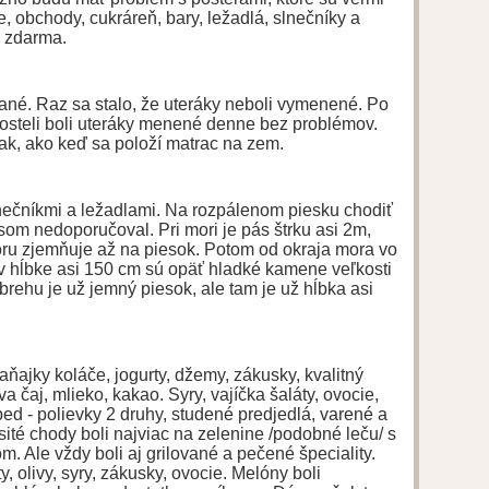
e, obchody, cukráreň, bary, ležadlá, slnečníky a
 zdarma.
tané. Raz sa stalo, že uteráky neboli vymenené. Po
osteli boli uteráky menené denne bez problémov.
 tak, ako keď sa položí matrac na zem.
lnečníkmi a ležadlami. Na rozpálenom piesku chodiť
som nedoporučoval. Pri mori je pás štrku asi 2m,
oru zjemňuje až na piesok. Potom od okraja mora vo
 v hĺbke asi 150 cm sú opäť hladké kamene veľkosti
brehu je už jemný piesok, ale tam je už hĺbka asi
aňajky koláče, jogurty, džemy, zákusky, kvalitný
 čaj, mlieko, kakao. Syry, vajíčka šaláty, ovocie,
bed - polievky 2 druhy, studené predjedlá, varené a
sité chody boli najviac na zelenine /podobné leču/ s
m. Ale vždy boli aj grilované a pečené špeciality.
y, olivy, syry, zákusky, ovocie. Melóny boli