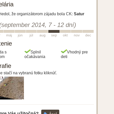
lária
uviedol, že organizátorom zájadu bola CK:
Satur
(september 2014, 7 - 12 dní)
5
6
7
8
9
10
11
12
r
máj
jún
júl
aug
sep
okt
nov
dec
tenie
da s
Splnil
Vhodný pre
gom
očakávania
deti
rafie
e stačí na vybranú fotku kliknúť.
 pre Vás užitočná?