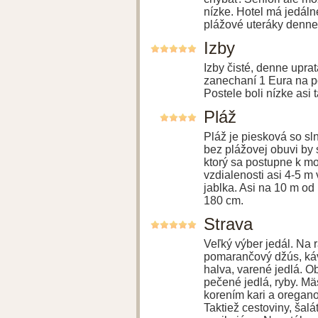
nízke. Hotel má jedáln
plážové uteráky denne
Izby
Izby čisté, denne upra
zanechaní 1 Eura na p
Postele boli nízke asi
Pláž
Pláž je piesková so s
bez plážovej obuvi by 
ktorý sa postupne k m
vzdialenosti asi 4-5 m
jablka. Asi na 10 m od 
180 cm.
Strava
Veľký výber jedál. Na r
pomarančový džús, káva
halva, varené jedlá. O
pečené jedlá, ryby. Mä
korením kari a oregano
Taktiež cestoviny, šalát