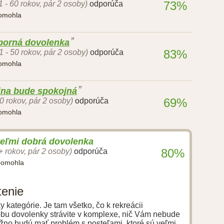
73%
1 - 60 rokov, pár 2 osoby)
odporúča
pomohla
ýborná dovolenka
83%
1 - 50 rokov, pár 2 osoby)
odporúča
pomohla
ina bude spokojná
69%
40 rokov, pár 2 osoby)
odporúča
pomohla
veľmi dobrá dovolenka
80%
+ rokov, pár 2 osoby)
odporúča
pomohla
tenie
 kategórie. Je tam všetko, čo k rekreácii
dobu dovolenky strávite v komplexe, nič Vám nebude
ožno budú mať problém s posteľami, ktoré sú veľmi