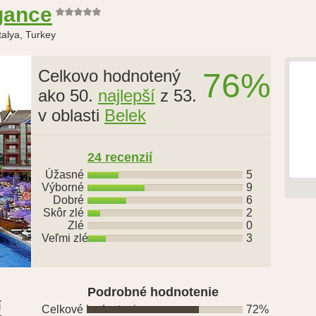
gance
talya, Turkey
Celkovo hodnotený
76%
ako 50.
najlepší
z 53.
v oblasti
Belek
24 recenzií
Úžasné
5
Výborné
9
Dobré
6
Skôr zlé
2
Zlé
0
Veľmi zlé
3
Podrobné hodnotenie
í
Celkové hodnotenie
72%