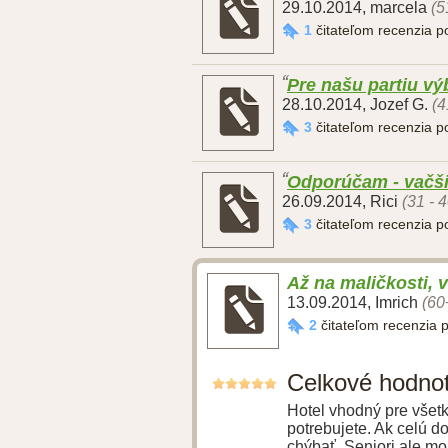
29.10.2014
,
marcela
(5
1
čitateľom recenzia 
Pre našu partiu v
28.10.2014
,
Jozef G.
(4
3
čitateľom recenzia 
Odporúčam - vačš
26.09.2014
,
Rici
(31 - 
3
čitateľom recenzia 
Až na maličkosti, 
13.09.2014
,
Imrich
(60
2
čitateľom recenzia 
Celkové hodno
Hotel vhodný pre všetky
potrebujete. Ak celú 
chýbať. Seniori ale m