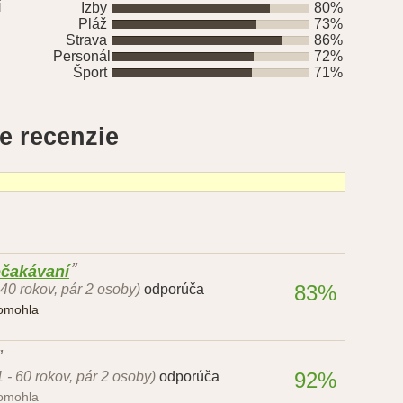
í
Izby
80%
Pláž
73%
Strava
86%
Personál
72%
Šport
71%
e recenzie
očakávaní
83%
 40 rokov, pár 2 osoby)
odporúča
pomohla
92%
1 - 60 rokov, pár 2 osoby)
odporúča
pomohla