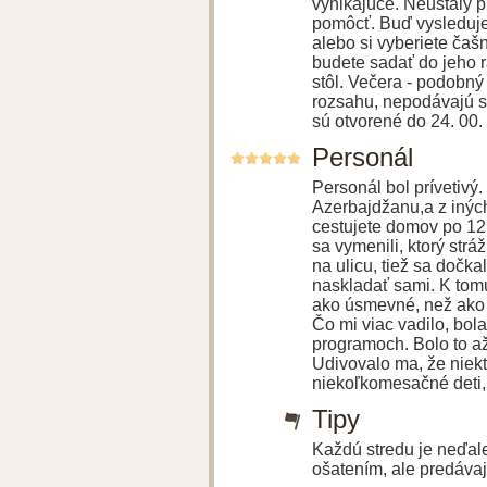
vynikajúce. Neustály 
pomôcť. Buď vysledujet
alebo si vyberiete čašn
budete sadať do jeho r
stôl. Večera - podobn
rozsahu, nepodávajú sa
sú otvorené do 24. 00.
Personál
Personál bol prívetivý.
Azerbajdžanu,a z iných
cestujete domov po 12.
sa vymenili, ktorý strá
na ulicu, tiež sa dočk
naskladať sami. K tomu
ako úsmevné, než ako ne
Čo mi viac vadilo, bo
programoch. Bolo to až
Udivovalo ma, že niekto
niekoľkomesačné deti, k
Tipy
Každú stredu je neďale
ošatením, ale predávaj