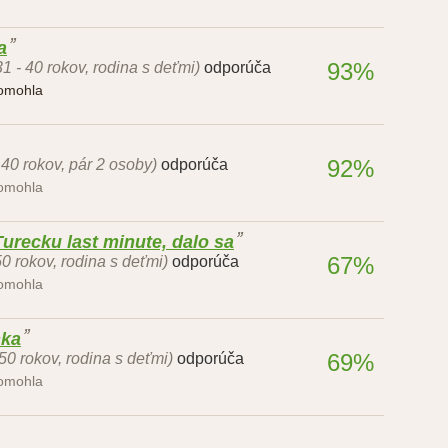
a
93%
31 - 40 rokov, rodina s deťmi)
odporúča
pomohla
92%
 40 rokov, pár 2 osoby)
odporúča
pomohla
urecku last minute, dalo sa
67%
50 rokov, rodina s deťmi)
odporúča
pomohla
nka
69%
 50 rokov, rodina s deťmi)
odporúča
pomohla