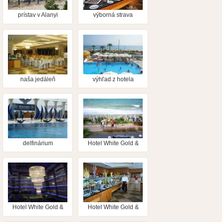
prístav v Alanyi
výborná strava
naša jedáleň
výhľad z hotela
pripravená ako na
svadbu :)
delfinárium
Hotel White Gold &
Spa
Hotel White Gold &
Hotel White Gold &
Spa
Spa