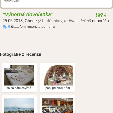
hotelov.sk
Výborná dovolenka
86%
25.06.2013
,
Cherie
(31 - 40 rokov, rodina s deťmi)
odporúča
6
čitateľom recenzia pomohla
Fotografie z recenzií
takto nám chyžná
pani pri bláži nám
pripravila postielku
robila čokoládové
palacinky