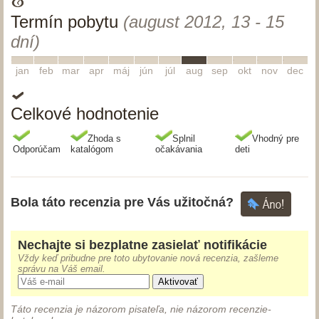
Termín pobytu
(august 2012, 13 - 15
dní)
1
2
3
4
5
6
7
8
9
10
11
12
jan
feb
mar
apr
máj
jún
júl
aug
sep
okt
nov
dec
Celkové hodnotenie
Zhoda s
Splnil
Vhodný pre
Odporúčam
katalógom
očakávania
deti
Bola táto recenzia pre Vás užitočná?
Nechajte si bezplatne zasielať notifikácie
Vždy keď pribudne pre toto ubytovanie nová recenzia, zašleme
správu na Váš email.
Aktivovať
Táto recenzia je názorom pisateľa, nie názorom recenzie-