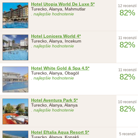
Hotel Utopia World De Luxe 5*
12 recenzií
Turecko, Alanya, Mahmutlar
82%
. najlepšie hodnotenie
Hotel Lonicera World 4*
11 recenzií
Turecko, Alanya, Incekum
82%
. najlepšie hodnotenie
Hotel White Gold & Spa 4.5*
11 recenzií
Turecko, Alanya, Obagöl
82%
. najlepšie hodnotenie
Hotel Aventura Park 5*
10 recenzií
Turecko, Alanya, Alanya
82%
. najlepšie hodnotenie
Hotel Eftalia Aqua Resort 5*
5 recenzií
Turecko, Alanya, Konakli