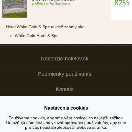
82%
. najlepšie hodnotenie
Hotel White Gold & Spa taktiež známy ako:
White Gold Hotel & Spa
Recenzie-hotelov.sk
Podmienky používania
Kontakt
Nastavenia cookies
Copyright © 2026
Používame cookies, aby sme vám poskytli čo najlepší zážitok.
Umožňujú nám tiež analyzovať správanie používateľov, aby sme
+ Tvoja recenzia je dôležitá >
pre vás neustále zlepšovali webovú stránku.