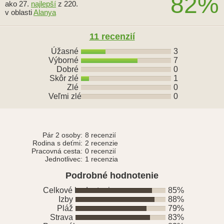
82%
ako 27.
najlepší
z 220.
v oblasti
Alanya
11 recenzií
Úžasné
3
Výborné
7
Dobré
0
Skôr zlé
1
Zlé
0
Veľmi zlé
0
Pár 2 osoby:
8 recenzií
Rodina s deťmi:
2 recenzie
Pracovná cesta:
0 recenzií
Jednotlivec:
1 recenzia
Podrobné hodnotenie
Celkové hodnotenie
85%
Izby
88%
Pláž
79%
Strava
83%