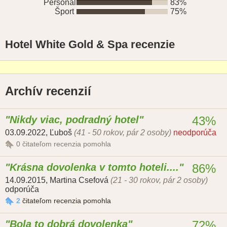
Personál
83%
Šport
75%
Hotel White Gold & Spa recenzie
Archív recenzií
Nikdy viac, podradný hotel
43%
03.09.2022
,
Ľuboš
(41 - 50 rokov, pár 2 osoby)
neodporúča
0
čitateľom recenzia pomohla
Krásna dovolenka v tomto hoteli....
86%
14.09.2015
,
Martina Csefová
(21 - 30 rokov, pár 2 osoby)
odporúča
2
čitateľom recenzia pomohla
Bola to dobrá dovolenka
72%