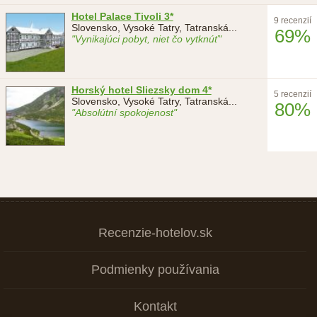
Hotel Palace Tivoli 3*
9 recenzií
Slovensko, Vysoké Tatry, Tatranská
...
69%
"Vynikajúci pobyt, niet čo vytknúť"
Horský hotel Sliezsky dom 4*
5 recenzií
Slovensko, Vysoké Tatry, Tatranská
...
80%
"Absolútní spokojenost"
Recenzie-hotelov.sk
Podmienky používania
Kontakt