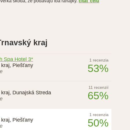
veľká škoda, že podávajú iba raňajky.
čítať celú
rnavský kraj
h Spa Hotel 3*
1 recenzia
kraj, Piešťany
53%
ie
11 recenzií
 kraj, Dunajská Streda
65%
ie
1 recenzia
kraj, Piešťany
50%
ie