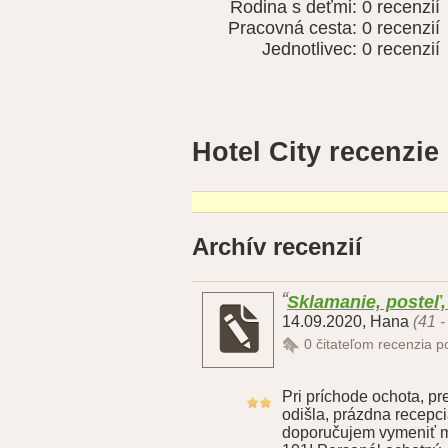
Rodina s deťmi:
0 recenzií
Pracovná cesta:
0 recenzií
Jednotlivec:
0 recenzií
Hotel City recenzie
Archív recenzií
Sklamanie, posteľ
14.09.2020
,
Hana
(41 -
0
čitateľom recenzia 
Pri príchode ochota, p
odišla, prázdna recepc
doporučujem vymeniť ma