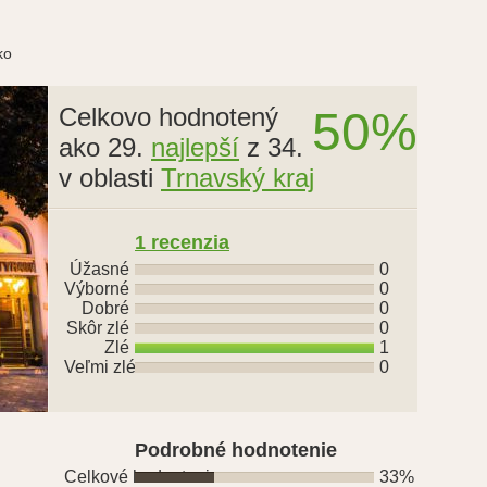
ko
Celkovo hodnotený
50%
ako 29.
najlepší
z 34.
v oblasti
Trnavský kraj
1
recenzia
Úžasné
0
Výborné
0
Dobré
0
Skôr zlé
0
Zlé
1
Veľmi zlé
0
Podrobné hodnotenie
Celkové hodnotenie
33%