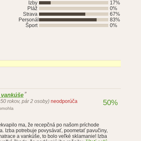
Izby
17%
Pláž
0%
Strava
67%
Personál
83%
Šport
0%
, vankúše
50%
 50 rokov, pár 2 osoby)
neodporúča
pomohla
rekvapilo ma, že recepčná po našom príchode
ia. Izba potrebuje povysávať, poometať pavučiny,
trace a vankúše, to bolo veľké sklamanie! Izba