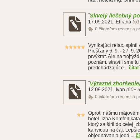
Skvelý liečebný p
17.09.2021
,
Elliana
(51
0
čitateľom recenzia 
Vynikajúci relax, splni
Piešťany 6. 9. - 27. 9.
prvýkrát. Ale na trojtý
poznám, strávili sme tu
predchádzajúce...
číta
Výrazné zhoršeni
12.09.2021
,
Ivan
(60+ r
0
čitateľom recenzia 
Oproti nášmu májovému
hotel, izba Komfort kat
ktorý sa šíril do celej
kanvicou na čaj. Lepšie
objednávania jedál...
č