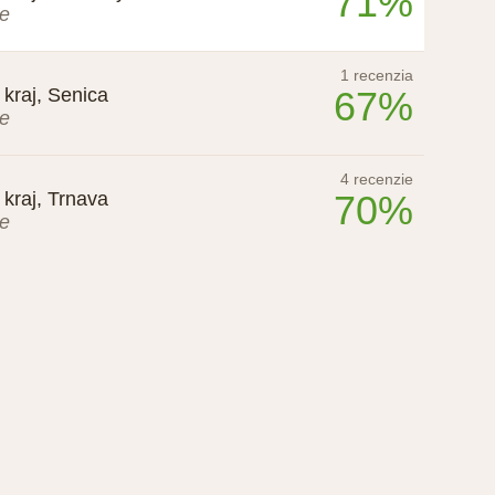
71%
ie
1 recenzia
kraj, Senica
67%
ie
4 recenzie
kraj, Trnava
70%
ie