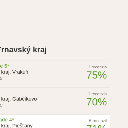
rnavský kraj
e 5*
1 recenzia
kraj, Vrakúň
75%
ie
1 recenzia
 kraj, Gabčíkovo
70%
ie
ade 4*
6 recenzií
kraj, Piešťany