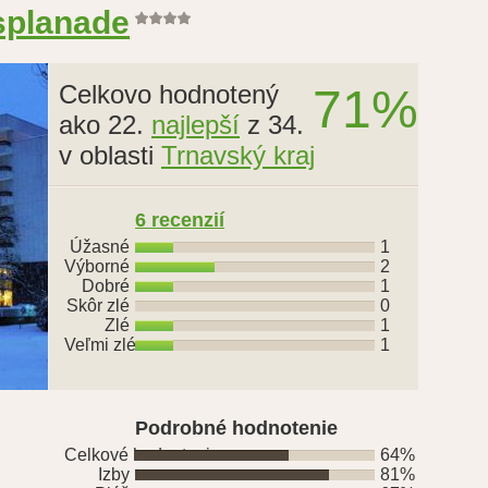
splanade
Celkovo hodnotený
71%
ako 22.
najlepší
z 34.
v oblasti
Trnavský kraj
6
recenzií
Úžasné
1
Výborné
2
Dobré
1
Skôr zlé
0
Zlé
1
Veľmi zlé
1
Podrobné hodnotenie
Celkové hodnotenie
64%
Izby
81%