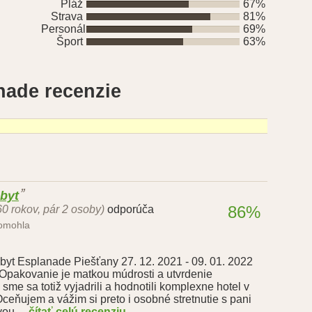
Pláž
67%
Strava
81%
Personál
69%
Šport
63%
nade recenzie
obyt
86%
60 rokov, pár 2 osoby)
odporúča
pomohla
yt Esplanade Piešťany 27. 12. 2021 - 09. 01. 2022
 Opakovanie je matkou múdrosti a utvrdenie
sme sa totiž vyjadrili a hodnotili komplexne hotel v
Oceňujem a vážim si preto i osobné stretnutie s pani
ou,...
čítať celú recenziu