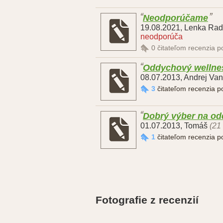
Neodporúčame
19.08.2021
,
Lenka Rad
neodporúča
0
čitateľom recenzia 
Oddychový wellne
08.07.2013
,
Andrej Va
3
čitateľom recenzia 
Dobrý výber na od
01.07.2013
,
Tomáš
(21
1
čitateľom recenzia 
Fotografie z recenzií