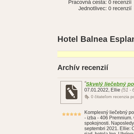
Pracovná cesta:
0 recenzií
Jednotlivec:
0 recenzií
Hotel Balnea Espla
Archív recenzií
Skvelý liečebný p
07.01.2022
,
Ellie
(51 - 
0
čitateľom recenzia 
Komplexný liečebný pob
- izba - 406 Premnium.
spokojnosti. Naposledy 
septembri 2021. Ellie: 
riad. hotela Ing. Uhrínov