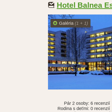
Hotel Balnea E
Galéria
(1 + 1)
Pár 2 osoby:
6 recenzií
Rodina s deťmi:
0 recenzií