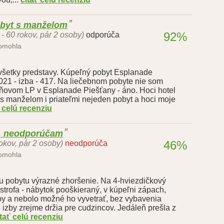
obyt s manželom
92%
 - 60 rokov, pár 2 osoby)
odporúča
pomohla
l všetky predstavy. Kúpeľný pobyt Esplanade
 2021 - izba - 417. Na liečebnom pobyte nie som
ždňovom LP v Esplanade Piešťany - áno. Hoci hotel
 s manželom i priateľmi nejeden pobyt a hoci moje
ť celú recenziu
e, neodporúčam
46%
okov, pár 2 osoby)
neodporúča
pomohla
 pobytu výrazné zhoršenie. Na 4-hviezdičkový
astrofa - nábytok pooškieraný, v kúpeľni zápach,
 izby a nebolo možné ho vyvetrať, bez vybavenia
 izby zrejme držia pre cudzincov. Jedáleň prešla z
ítať celú recenziu