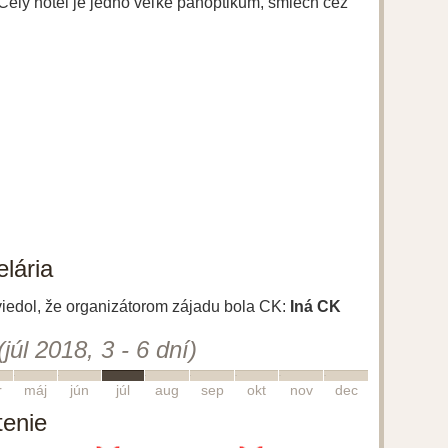
 Celý hotel je jedno veľké panoptikum, smiech cez
lária
uviedol, že organizátorom zájadu bola CK:
Iná CK
(júl 2018, 3 - 6 dní)
5
6
7
8
9
10
11
12
r
máj
jún
júl
aug
sep
okt
nov
dec
tenie