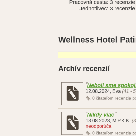
Pracovná cesta:
3 recenzie
Jednotlivec:
3 recenzie
Wellness Hotel Pat
Archív recenzií
Neboli sme spokojn
12.08.2024
,
Eva
(41 - 
0
čitateľom recenzia 
Nikdy viac
13.08.2023
,
M.P.K.K.
(3
neodporúča
0
čitateľom recenzia 