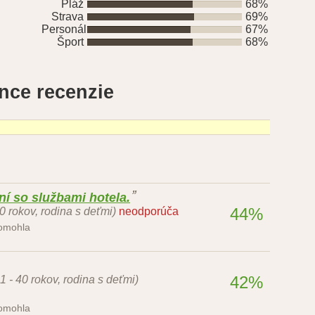
Pláž
68%
Strava
69%
Personál
67%
Šport
68%
ince recenzie
í so službami hotela.
44%
50 rokov, rodina s deťmi)
neodporúča
pomohla
42%
1 - 40 rokov, rodina s deťmi)
pomohla