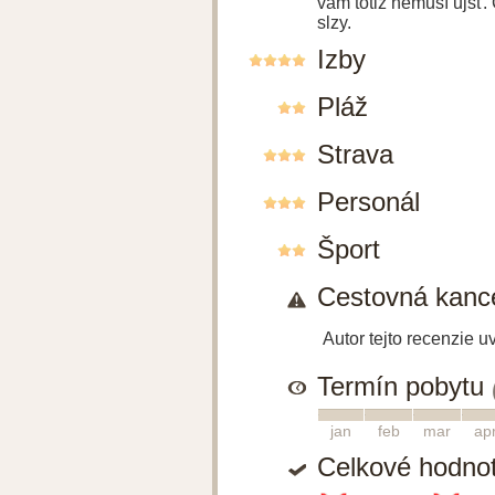
vám totiž nemusí ujsť.
slzy.
Izby
Pláž
Strava
Personál
Šport
Cestovná kance
Autor tejto recenzie 
Termín pobytu
1
2
3
4
jan
feb
mar
ap
Celkové hodno