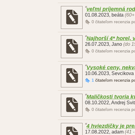
veľmi príjemná ro
01.08.2023
,
beáta
(60+
0
čitateľom recenzia 
Najhorší 4* horel,
26.07.2023
,
Jano
(do 1
0
čitateľom recenzia 
Vysoké ceny, nekva
10.06.2023
,
Sevcikova
1
čitateľom recenzia 
Maličkosti tvoria k
08.10.2022
,
Andrej Svi
0
čitateľom recenzia 
4 hviezdičky je pr
17.08.2022
,
adam
(41 