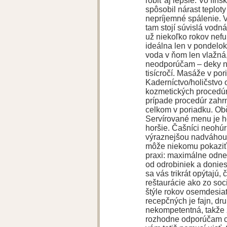
robiť aj lepšie. Vo fín
spôsobil nárast teplot
nepríjemné spálenie. 
tam stojí súvislá vodn
už niekoľko rokov nef
ideálna len v pondelok 
voda v ňom len vlažná
neodporúčam – deky n
tisícročí. Masáže v po
Kaderníctvo/holičstvo 
kozmetických procedúr
prípade procedúr zahrn
celkom v poriadku. Obč
Servírované menu je h
horšie. Čašníci neohúri
výraznejšou nadváhou 
môže niekomu pokaziť 
praxi: maximálne odnes
od odrobiniek a donies
sa vás trikrát opýtajú,
reštaurácie ako zo so
štýle rokov osemdesia
recepčných je fajn, dr
nekompetentná, takže z
rozhodne odporúčam c