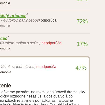
pomohla
 čistý priemer
72%
 - 40 rokov, pár 2 osoby)
odporúča
pomohla
viac
17%
 40 rokov, rodina s deťmi)
neodporúča
pomohla
47%
 40 rokov, jednotlivec)
neodporúča
pomohla
tenie
e dôverne poznám, no rokmi jeho úroveň dramaticky
zdičky rozhodne nezaslúži a doslova volá po
na izbách relatívne v poriadku, až na totálne
ankúše. Horšie je na tom kúpeľňa: obkladačky a