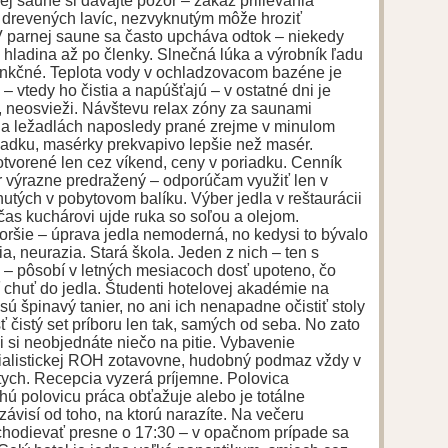
skej saune si dávajte pozor – zákaz prilievania
y drevených lavíc, nezvyknutým môže hroziť
V parnej saune sa často upcháva odtok – niekedy
á hladina až po členky. Slnečná lúka a výrobník ľadu
unkčné. Teplota vody v ochladzovacom bazéne je
– vtedy ho čistia a napúšťajú – v ostatné dni je
, neosvieži. Návštevu relax zóny za saunami
a ležadlách naposledy prané zrejme v minulom
riadku, masérky prekvapivo lepšie než masér.
otvorené len cez víkend, ceny v poriadku. Cenník
 výrazne predražený – odporúčam využiť len v
utých v pobytovom balíku. Výber jedla v reštaurácii
as kuchárovi ujde ruka so soľou a olejom.
oršie – úprava jedla nemoderná, no kedysi to bývalo
a, neurazia. Stará škola. Jeden z nich – ten s
– pôsobí v letných mesiacoch dosť upoteno, čo
chuť do jedla. Študenti hotelovej akadémie na
ú špinavý tanier, no ani ich nenapadne očistiť stoly
ť čistý set príboru len tak, samých od seba. No zato
 či si neobjednáte niečo na pitie. Vybavenie
cialistickej ROH zotavovne, hudobný podmaz vždy v
tych. Recepcia vyzerá príjemne. Polovica
uhú polovicu práca obťažuje alebo je totálne
ávisí od toho, na ktorú narazíte. Na večeru
hodievať presne o 17:30 – v opačnom prípade sa