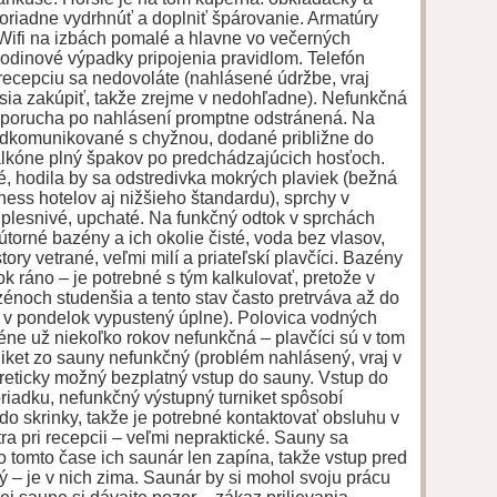
 poriadne vydrhnúť a doplniť špárovanie. Armatúry
 Wifi na izbách pomalé a hlavne vo večerných
odinové výpadky pripojenia pravidlom. Telefón
recepciu sa nedovoláte (nahlásené údržbe, vraj
sia zakúpiť, takže zrejme v nedohľadne). Nefunkčná
 porucha po nahlásení promptne odstránená. Na
 odkomunikované s chyžnou, dodané približne do
alkóne plný špakov po predchádzajúcich hosťoch.
é, hodila by sa odstredivka mokrých plaviek (bežná
ess hotelov aj nižšieho štandardu), sprchy v
 plesnivé, upchaté. Na funkčný odtok v sprchách
útorné bazény a ich okolie čisté, voda bez vlasov,
ory vetrané, veľmi milí a priateľskí plavčíci. Bazény
ok ráno – je potrebné s tým kalkulovať, pretože v
énoch studenšia a tento stav často pretrváva až do
n v pondelok vypustený úplne). Polovica vodných
éne už niekoľko rokov nefunkčná – plavčíci sú v tom
iket zo sauny nefunkčný (problém nahlásený, vraj v
eoreticky možný bezplatný vstup do sauny. Vstup do
oriadku, nefunkčný výstupný turniket spôsobí
do skrinky, takže je potrebné kontaktovať obsluhu v
ra pri recepcii – veľmi nepraktické. Sauny sa
 o tomto čase ich saunár len zapína, takže vstup pred
ý – je v nich zima. Saunár by si mohol svoju prácu