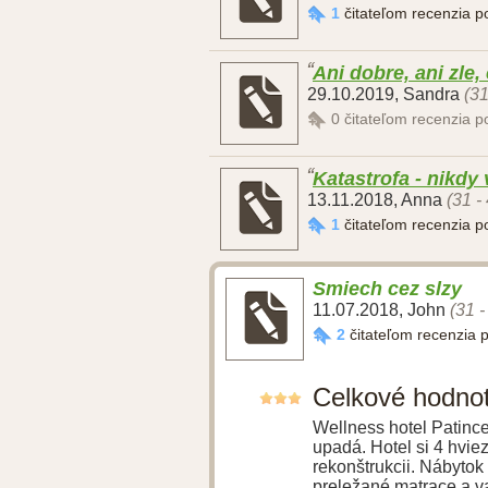
1
čitateľom recenzia 
Ani dobre, ani zle,
29.10.2019
,
Sandra
(31
0
čitateľom recenzia 
Katastrofa - nikdy 
13.11.2018
,
Anna
(31 -
1
čitateľom recenzia 
Smiech cez slzy
11.07.2018
,
John
(31 -
2
čitateľom recenzia 
Celkové hodno
Wellness hotel Patinc
upadá. Hotel si 4 hvie
rekonštrukcii. Nábytok 
preležané matrace a v