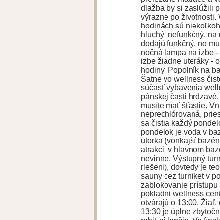
dlažba by si zaslúžili
výrazne po životnosti.
hodinách sú niekoľkoh
hluchý, nefunkčný, na 
dodajú funkčný, no mu
nočná lampa na izbe -
izbe žiadne uteráky -
hodiny. Popolník na b
Šatne vo wellness čist
súčasť vybavenia welln
pánskej časti hrdzavé,
musíte mať šťastie. Vn
neprechlórovaná, priest
sa čistia každý pondel
pondelok je voda v baz
utorka (vonkajší bazé
atrakcii v hlavnom baz
nevinne. Výstupný turn
riešení), dovtedy je t
sauny cez turniket v p
zablokovanie prístupu 
pokladni wellness cent
otvárajú o 13:00. Žiaľ,
13:30 je úplne zbytočn