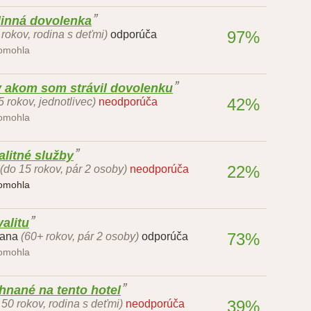
dinná dovolenka
97%
 rokov, rodina s deťmi)
odporúča
pomohla
 v akom som strávil dovolenku
42%
5 rokov, jednotlivec)
neodporúča
pomohla
litné služby
22%
(do 15 rokov, pár 2 osoby)
neodporúča
pomohla
valitu
73%
tana
(60+ rokov, pár 2 osoby)
odporúča
pomohla
ehnané na tento hotel
39%
- 50 rokov, rodina s deťmi)
neodporúča