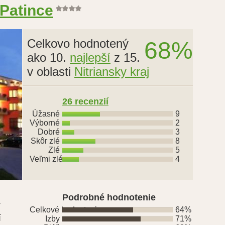
 Patince
Celkovo hodnotený
68%
ako 10.
najlepší
z 15.
v oblasti
Nitriansky kraj
26 recenzií
Úžasné
9
Výborné
2
Dobré
3
Skôr zlé
8
Zlé
5
Veľmi zlé
4
Podrobné hodnotenie
í
Celkové hodnotenie
64%
í
Izby
71%