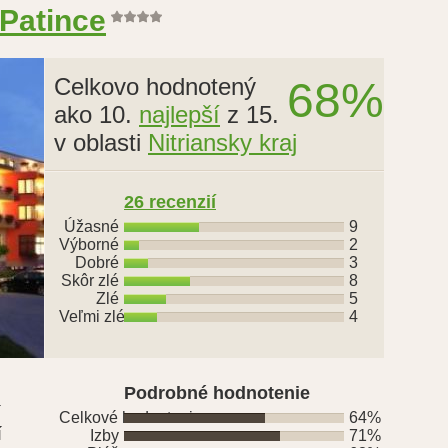
 Patince
Celkovo hodnotený
68%
ako 10.
najlepší
z 15.
v oblasti
Nitriansky kraj
26 recenzií
Úžasné
9
Výborné
2
Dobré
3
Skôr zlé
8
Zlé
5
Veľmi zlé
4
Podrobné hodnotenie
í
Celkové hodnotenie
64%
í
Izby
71%