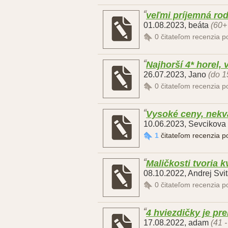
veľmi príjemná ro
01.08.2023
,
beáta
(60+
0
čitateľom recenzia 
Najhorší 4* horel,
26.07.2023
,
Jano
(do 1
0
čitateľom recenzia 
Vysoké ceny, nekva
10.06.2023
,
Sevcikova
1
čitateľom recenzia 
Maličkosti tvoria k
08.10.2022
,
Andrej Svi
0
čitateľom recenzia 
4 hviezdičky je pr
17.08.2022
,
adam
(41 