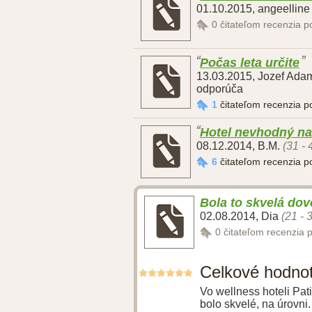
01.10.2015
,
angeellin
0
čitateľom recenzia 
Počas leta určite
13.03.2015
,
Jozef Ada
odporúča
1
čitateľom recenzia 
Hotel nevhodný n
08.12.2014
,
B.M.
(31 - 
6
čitateľom recenzia 
Bola to skvelá dov
02.08.2014
,
Dia
(21 - 
0
čitateľom recenzia 
Celkové hodno
Vo wellness hoteli Pat
bolo skvelé, na úrovni