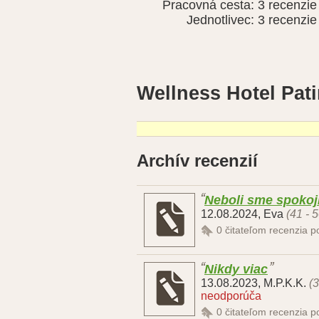
Pracovná cesta:
3 recenzie
Jednotlivec:
3 recenzie
Wellness Hotel Pat
Archív recenzií
Neboli sme spokojn
12.08.2024
,
Eva
(41 - 
0
čitateľom recenzia 
Nikdy viac
13.08.2023
,
M.P.K.K.
(3
neodporúča
0
čitateľom recenzia 