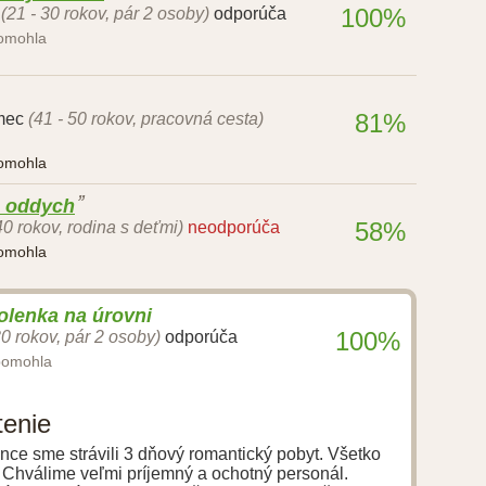
100%
e
(21 - 30 rokov, pár 2 osoby)
odporúča
pomohla
81%
mec
(41 - 50 rokov, pracovná cesta)
pomohla
a oddych
58%
40 rokov, rodina s deťmi)
neodporúča
pomohla
olenka na úrovni
100%
30 rokov, pár 2 osoby)
odporúča
pomohla
tenie
ince sme strávili 3 dňový romantický pobyt. Všetko
. Chválime veľmi príjemný a ochotný personál.