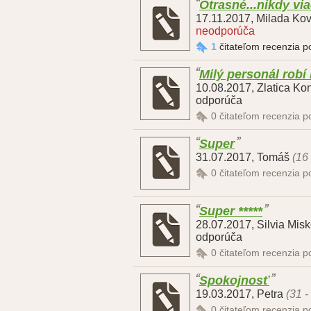
Otrasné...nikdy vi
17.11.2017
,
Milada Ko
neodporúča
1
čitateľom recenzia 
Milý personál robí
10.08.2017
,
Zlatica K
odporúča
0
čitateľom recenzia 
Super
31.07.2017
,
Tomáš
(16
0
čitateľom recenzia 
Super *****
28.07.2017
,
Silvia Mis
odporúča
0
čitateľom recenzia 
Spokojnosť
19.03.2017
,
Petra
(31 -
0
čitateľom recenzia 