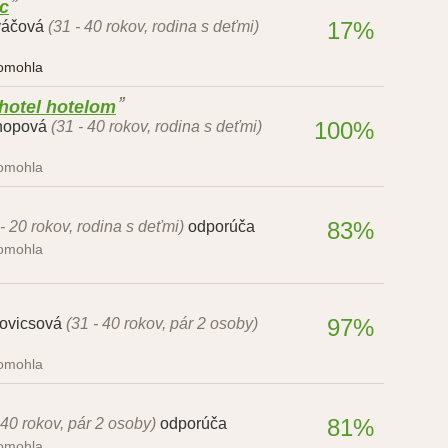
ac
17%
váčová
(31 - 40 rokov, rodina s deťmi)
pomohla
 hotel hotelom
100%
onopová
(31 - 40 rokov, rodina s deťmi)
pomohla
83%
 - 20 rokov, rodina s deťmi)
odporúča
pomohla
97%
kovicsová
(31 - 40 rokov, pár 2 osoby)
pomohla
81%
 40 rokov, pár 2 osoby)
odporúča
pomohla