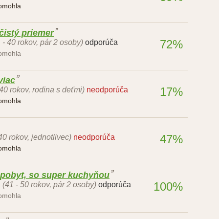
pomohla
 čistý priemer
72%
 - 40 rokov, pár 2 osoby)
odporúča
pomohla
viac
17%
 40 rokov, rodina s deťmi)
neodporúča
pomohla
47%
40 rokov, jednotlivec)
neodporúča
pomohla
pobyt, so super kuchyňou
100%
á
(41 - 50 rokov, pár 2 osoby)
odporúča
pomohla