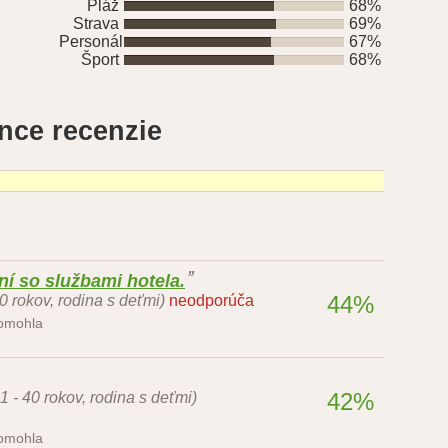
Pláž
68%
Strava
69%
Personál
67%
Šport
68%
ince recenzie
í so službami hotela.
44%
50 rokov, rodina s deťmi)
neodporúča
pomohla
42%
1 - 40 rokov, rodina s deťmi)
pomohla