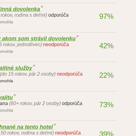
dinná dovolenka
97%
 rokov, rodina s deťmi)
odporúča
pomohla
 v akom som strávil dovolenku
42%
5 rokov, jednotlivec)
neodporúča
pomohla
litné služby
22%
(do 15 rokov, pár 2 osoby)
neodporúča
pomohla
valitu
73%
tana
(60+ rokov, pár 2 osoby)
odporúča
pomohla
ehnané na tento hotel
39%
- 50 rokov, rodina s deťmi)
neodporúča