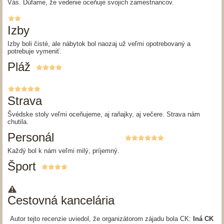
Vás. Dúfame, že vedenie oceňuje svojich zamestnancov.
Izby
Izby boli čisté, ale nábytok bol naozaj už veľmi opotrebovaný a
potrebuje vymeniť.
Pláž
Strava
Švédske stoly veľmi oceňujeme, aj raňajky, aj večere. Strava nám
chutila.
Personál
Každý bol k nám veľmi milý, príjemný.
Šport
Cestovná kancelária
Autor tejto recenzie uviedol, že organizátorom zájadu bola CK:
Iná CK