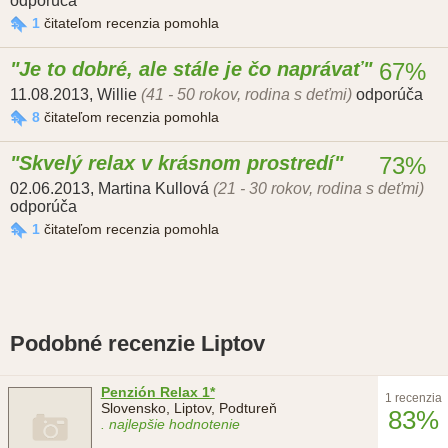
odporúča
1
čitateľom recenzia pomohla
Je to dobré, ale stále je čo naprávať
67%
11.08.2013
,
Willie
(41 - 50 rokov, rodina s deťmi)
odporúča
8
čitateľom recenzia pomohla
Skvelý relax v krásnom prostredí
73%
02.06.2013
,
Martina Kullová
(21 - 30 rokov, rodina s deťmi)
odporúča
1
čitateľom recenzia pomohla
Podobné recenzie Liptov
Penzión Relax 1*
1 recenzia
Slovensko, Liptov, Podtureň
83%
. najlepšie hodnotenie