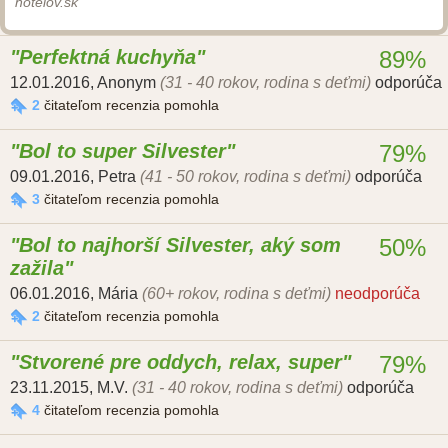
hotelov.sk
Perfektná kuchyňa
89%
12.01.2016
,
Anonym
(31 - 40 rokov, rodina s deťmi)
odporúča
2
čitateľom recenzia pomohla
Bol to super Silvester
79%
09.01.2016
,
Petra
(41 - 50 rokov, rodina s deťmi)
odporúča
3
čitateľom recenzia pomohla
Bol to najhorší Silvester, aký som
50%
zažila
06.01.2016
,
Mária
(60+ rokov, rodina s deťmi)
neodporúča
2
čitateľom recenzia pomohla
Stvorené pre oddych, relax, super
79%
23.11.2015
,
M.V.
(31 - 40 rokov, rodina s deťmi)
odporúča
4
čitateľom recenzia pomohla