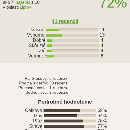
72%
ako 7.
najlepší
z 10.
v oblasti
Liptov
41 recenzií
Úžasné
11
Výborné
13
Dobré
4
Skôr zlé
4
Zlé
4
Veľmi zlé
6
Pár 2 osoby:
6 recenzií
Rodina s deťmi:
33 recenzií
Pracovná cesta:
1 recenzia
Jednotlivec:
2 recenzie
Podrobné hodnotenie
Celkové hodnotenie
69%
Izby
64%
Pláž
76%
Strava
77%