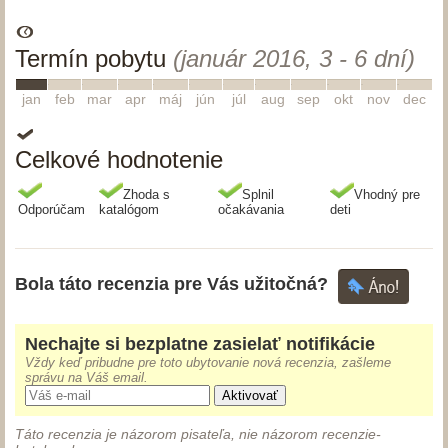
Termín pobytu
(január 2016, 3 - 6 dní)
1
2
3
4
5
6
7
8
9
10
11
12
jan
feb
mar
apr
máj
jún
júl
aug
sep
okt
nov
dec
Celkové hodnotenie
Zhoda s
Splnil
Vhodný pre
Odporúčam
katalógom
očakávania
deti
Bola táto recenzia pre Vás užitočná?
Nechajte si bezplatne zasielať notifikácie
Vždy keď pribudne pre toto ubytovanie nová recenzia, zašleme
správu na Váš email.
Aktivovať
Táto recenzia je názorom pisateľa, nie názorom recenzie-