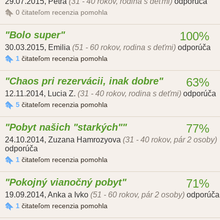
29.07.2015
,
Petra
(31 - 40 rokov, rodina s deťmi)
odporúča
0
čitateľom recenzia pomohla
Bolo super
100%
30.03.2015
,
Emilia
(51 - 60 rokov, rodina s deťmi)
odporúča
1
čitateľom recenzia pomohla
Chaos pri rezervácii, inak dobre
63%
12.11.2014
,
Lucia Z.
(31 - 40 rokov, rodina s deťmi)
odporúča
5
čitateľom recenzia pomohla
Pobyt našich "starkých"
77%
24.10.2014
,
Zuzana Hamrozyova
(31 - 40 rokov, pár 2 osoby)
odporúča
1
čitateľom recenzia pomohla
Pokojný vianočný pobyt
71%
19.09.2014
,
Anka a Ivko
(51 - 60 rokov, pár 2 osoby)
odporúča
1
čitateľom recenzia pomohla