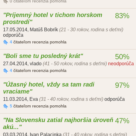
0
čitateľom recenzia pomohla
Príjemný hotel v tichom horskom
83%
prostredí
17.05.2014
,
Matúš Bobrík
(21 - 30 rokov, rodina s deťmi)
odporúča
4
čitateľom recenzia pomohla
Boli sme tu posledný krát
50%
27.04.2014
,
vlado
(41 - 50 rokov, rodina s deťmi)
neodporúča
4
čitateľom recenzia pomohla
Úžasný hotel, vždy sa tam radi
97%
vraciame
11.03.2014
,
Eva
(31 - 40 rokov, rodina s deťmi)
odporúča
5
čitateľom recenzia pomohla
Na Slovensku zatial najhoršia úroveň
47%
akú...
03.03.2014
,
Ivan Palacinka
(31 - 40 rokov, rodina s deťmi)