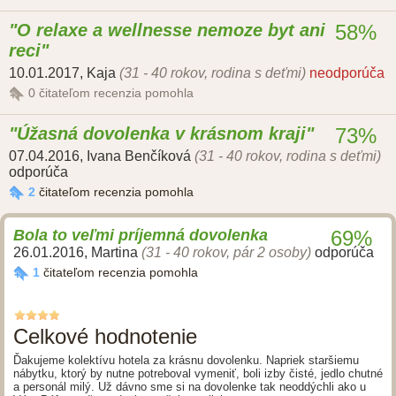
O relaxe a wellnesse nemoze byt ani
58%
reci
10.01.2017
,
Kaja
(31 - 40 rokov, rodina s deťmi)
neodporúča
0
čitateľom recenzia pomohla
Úžasná dovolenka v krásnom kraji
73%
07.04.2016
,
Ivana Benčíková
(31 - 40 rokov, rodina s deťmi)
odporúča
2
čitateľom recenzia pomohla
Bola to veľmi príjemná dovolenka
69%
26.01.2016
,
Martina
(31 - 40 rokov, pár 2 osoby)
odporúča
1
čitateľom recenzia pomohla
Celkové hodnotenie
Ďakujeme kolektívu hotela za krásnu dovolenku. Napriek staršiemu
nábytku, ktorý by nutne potreboval vymeniť, boli izby čisté, jedlo chutné
a personál milý. Už dávno sme si na dovolenke tak neoddýchli ako u