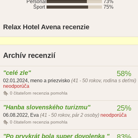
Personál
73%
Šport
75%
Relax Hotel Avena recenzie
Archív recenzií
celé zle
58%
02.01.2024
,
meno a priezvisko
(41 - 50 rokov, rodina s deťmi)
neodporúča
0
čitateľom recenzia pomohla
Hanba slovenského turizmu
25%
06.08.2022
,
Eva
(41 - 50 rokov, pár 2 osoby)
neodporúča
0
čitateľom recenzia pomohla
Po prvykrát bola super dovolenka
83%