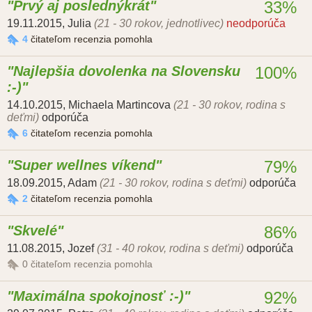
Prvý aj poslednýkrát
33%
19.11.2015
,
Julia
(21 - 30 rokov, jednotlivec)
neodporúča
4
čitateľom recenzia pomohla
Najlepšia dovolenka na Slovensku
100%
:-)
14.10.2015
,
Michaela Martincova
(21 - 30 rokov, rodina s
deťmi)
odporúča
6
čitateľom recenzia pomohla
Super wellnes víkend
79%
18.09.2015
,
Adam
(21 - 30 rokov, rodina s deťmi)
odporúča
2
čitateľom recenzia pomohla
Skvelé
86%
11.08.2015
,
Jozef
(31 - 40 rokov, rodina s deťmi)
odporúča
0
čitateľom recenzia pomohla
Maximálna spokojnosť :-)
92%