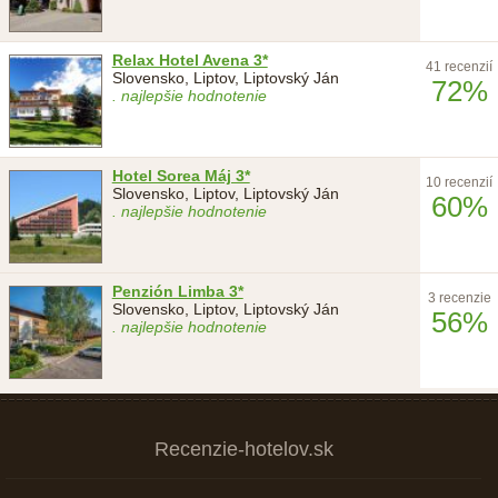
Relax Hotel Avena 3*
41 recenzií
Slovensko, Liptov, Liptovský Ján
72%
. najlepšie hodnotenie
Hotel Sorea Máj 3*
10 recenzií
Slovensko, Liptov, Liptovský Ján
60%
. najlepšie hodnotenie
Penzión Limba 3*
3 recenzie
Slovensko, Liptov, Liptovský Ján
56%
. najlepšie hodnotenie
Recenzie-hotelov.sk