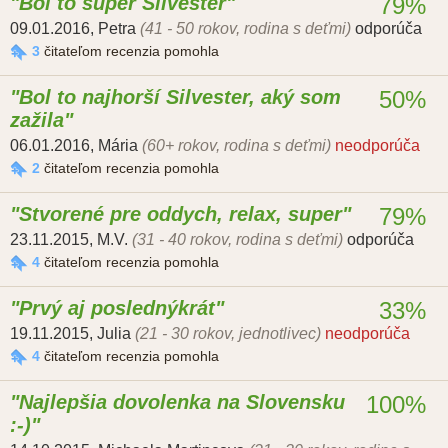
Bol to super Silvester
79%
09.01.2016
,
Petra
(41 - 50 rokov, rodina s deťmi)
odporúča
3
čitateľom recenzia pomohla
Bol to najhorší Silvester, aký som
50%
zažila
06.01.2016
,
Mária
(60+ rokov, rodina s deťmi)
neodporúča
2
čitateľom recenzia pomohla
Stvorené pre oddych, relax, super
79%
23.11.2015
,
M.V.
(31 - 40 rokov, rodina s deťmi)
odporúča
4
čitateľom recenzia pomohla
Prvý aj poslednýkrát
33%
19.11.2015
,
Julia
(21 - 30 rokov, jednotlivec)
neodporúča
4
čitateľom recenzia pomohla
Najlepšia dovolenka na Slovensku
100%
:-)