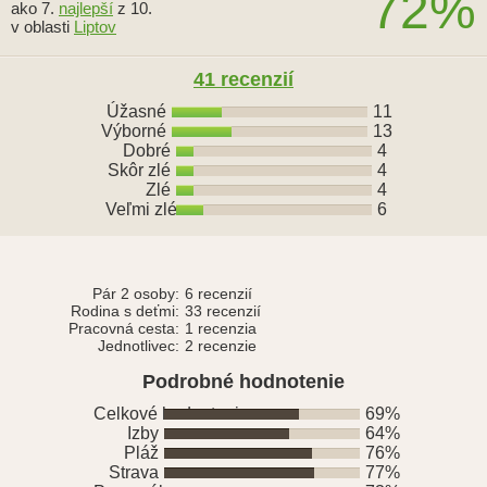
72%
ako 7.
najlepší
z 10.
v oblasti
Liptov
41 recenzií
Úžasné
11
Výborné
13
Dobré
4
Skôr zlé
4
Zlé
4
Veľmi zlé
6
Pár 2 osoby:
6 recenzií
Rodina s deťmi:
33 recenzií
Pracovná cesta:
1 recenzia
Jednotlivec:
2 recenzie
Podrobné hodnotenie
Celkové hodnotenie
69%
Izby
64%
Pláž
76%
Strava
77%