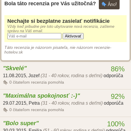
Bola táto recenzia pre Vás užitočná?
Nechajte si bezplatne zasielať notifikácie
Vždy keď pribudne pre toto ubytovanie nová recenzia, zašleme
správu na Váš email.
Aktivovať
Táto recenzia je názorom pisateľa, nie názorom recenzie-
hotelov.sk
Skvelé
86%
11.08.2015
,
Jozef
(31 - 40 rokov, rodina s deťmi)
odporúča
0
čitateľom recenzia pomohla
Maximálna spokojnosť :-)
92%
29.07.2015
,
Petra
(31 - 40 rokov, rodina s deťmi)
odporúča
0
čitateľom recenzia pomohla
Bolo super
100%
30.03.2015
,
Emilia
(51 - 60 rokov, rodina s deťmi)
odporúča