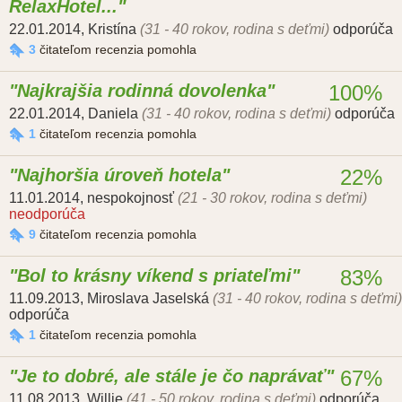
RelaxHotel...
22.01.2014
,
Kristína
(31 - 40 rokov, rodina s deťmi)
odporúča
3
čitateľom recenzia pomohla
Najkrajšia rodinná dovolenka
100%
22.01.2014
,
Daniela
(31 - 40 rokov, rodina s deťmi)
odporúča
1
čitateľom recenzia pomohla
Najhoršia úroveň hotela
22%
11.01.2014
,
nespokojnosť
(21 - 30 rokov, rodina s deťmi)
neodporúča
9
čitateľom recenzia pomohla
Bol to krásny víkend s priateľmi
83%
11.09.2013
,
Miroslava Jaselská
(31 - 40 rokov, rodina s deťmi)
odporúča
1
čitateľom recenzia pomohla
Je to dobré, ale stále je čo naprávať
67%
11.08.2013
,
Willie
(41 - 50 rokov, rodina s deťmi)
odporúča