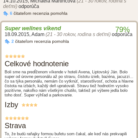
14.10.2015
,
Michaela Martincova
(21 - 30 rokov, rodina s
deťmi)
odporúča
6
čitateľom recenzia pomohla
Super wellnes víkend
79%
18.09.2015
,
Adam
(21 - 30 rokov, rodina s deťmi)
odporúča
2
čitateľom recenzia pomohla
Celkové hodnotenie
Boli sme na predĺženom víkende v hoteli Avena, Liptovský Ján. Bolo
super od úrovne personálu až po stravu, čistotu izieb, bazéna, jacuzzi...
čo sa týka personálu, nemám čo vytknúť, starostlivosť, ochota a hlavne
čistota na izbách, každý deň upratovali. Stravu tiež hodnotím vysoko
pozitívne, nakoľko nám všetkým chutilo, taktiež pri výbere jedla bolo
toho dosť. Super výhľad a parkovanie.
Izby
Strava
To, že budú raňajky formou bufetu som čakal, ale keď nás prekvapili