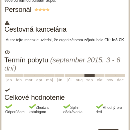
večerou formou bufetu!! Super.
Personál
Cestovná kancelária
Autor tejto recenzie uviedol, že organizátorom zájadu bola CK:
Iná CK
Termín pobytu
(september 2015, 3 - 6
dní)
1
2
3
4
5
6
7
8
9
10
11
12
jan
feb
mar
apr
máj
jún
júl
aug
sep
okt
nov
dec
Celkové hodnotenie
Zhoda s
Splnil
Vhodný pre
Odporúčam
katalógom
očakávania
deti