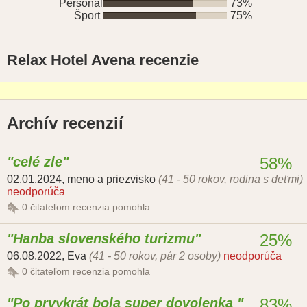
Personál
73%
Šport
75%
Relax Hotel Avena recenzie
Archív recenzií
celé zle
58%
02.01.2024
,
meno a priezvisko
(41 - 50 rokov, rodina s deťmi)
neodporúča
0
čitateľom recenzia pomohla
Hanba slovenského turizmu
25%
06.08.2022
,
Eva
(41 - 50 rokov, pár 2 osoby)
neodporúča
0
čitateľom recenzia pomohla
Po prvykrát bola super dovolenka
83%