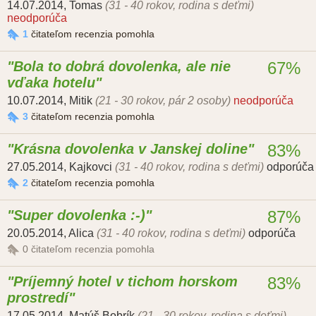
14.07.2014
,
Tomas
(31 - 40 rokov, rodina s deťmi)
neodporúča
1
čitateľom recenzia pomohla
Bola to dobrá dovolenka, ale nie
67%
vďaka hotelu
10.07.2014
,
Mitik
(21 - 30 rokov, pár 2 osoby)
neodporúča
3
čitateľom recenzia pomohla
Krásna dovolenka v Janskej doline
83%
27.05.2014
,
Kajkovci
(31 - 40 rokov, rodina s deťmi)
odporúča
2
čitateľom recenzia pomohla
Super dovolenka :-)
87%
20.05.2014
,
Alica
(31 - 40 rokov, rodina s deťmi)
odporúča
0
čitateľom recenzia pomohla
Príjemný hotel v tichom horskom
83%
prostredí
17.05.2014
,
Matúš Bobrík
(21 - 30 rokov, rodina s deťmi)