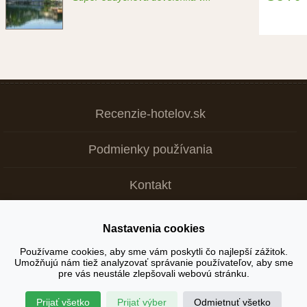
Recenzie-hotelov.sk
Podmienky používania
Kontakt
Nastavenia cookies
Copyright © 2026
Používame cookies, aby sme vám poskytli čo najlepší zážitok.
Umožňujú nám tiež analyzovať správanie používateľov, aby sme
+ Tvoja recenzia je dôležitá >
pre vás neustále zlepšovali webovú stránku.
Prijať všetko
Prijať výber
Odmietnuť všetko