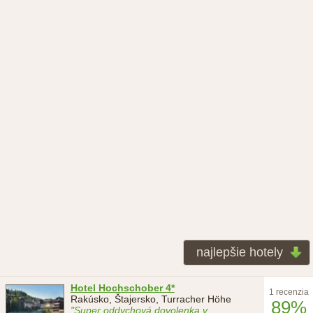
najlepšie hotely
Hotel Hochschober 4*
1 recenzia
Rakúsko, Štajersko, Turracher Höhe
89%
"Super oddychová dovolenka v
...