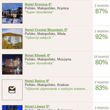
Hotel Krynica 4*
2 recenzie
Poľsko, Malopoľsko, Krynica
87%
"Super dovolenka"
Hotel Crystal Mountain 5*
1 recenzia
Poľsko, Malopoľsko, Wisla
92%
"Výborný oddych "
Hotel Klimek 4*
14 recenzií
Poľsko, Malopoľsko, Muszyna
80%
"Super dovolenka"
Hotel Swing 4*
2 recenzie
Poľsko, Malopoľsko, Krakow
83%
"Výborné ubytovanie s vodným svetom
...
Hotel Litwor 5*
1 recenzia