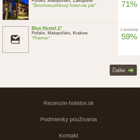
Poľsko, Malopoľsko, Zakopane
71%
"Štvorhviezdičkový hotel-nie päť"
Blue Hostel 1*
1 recenzia
Poľsko, Malopoľsko, Krakow
59%
"Priemer"
Recenzie-hotelov.sk
Podmienky používania
Kontakt