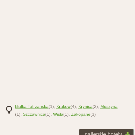
Bialka Tatrzanska
(1),
Krakow
(4),
Krynica
(2),
Muszyna
(1),
Szczawnica
(1),
Wisla
(1),
Zakopane
(3)
najlepšie hotely