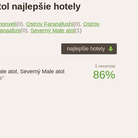
ol najlepšie hotely
honveli
(0),
Ostrov Faranafushi
(0),
Ostrov
anaafusi
(0),
Severný Male atol
(1)
najlepšie hotely
1 recenzia
le atol, Severný Male atol
86%
a"