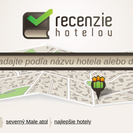
severný Male atol
najlepšie hotely