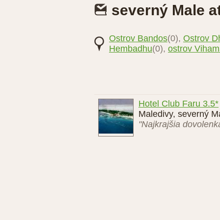
severný Male at
Ostrov Bandos
(0),
Ostrov D
Hembadhu
(0),
ostrov Viham
Hotel Club Faru 3.5*
Maledivy, severný Ma
"Najkrajšia dovolenk