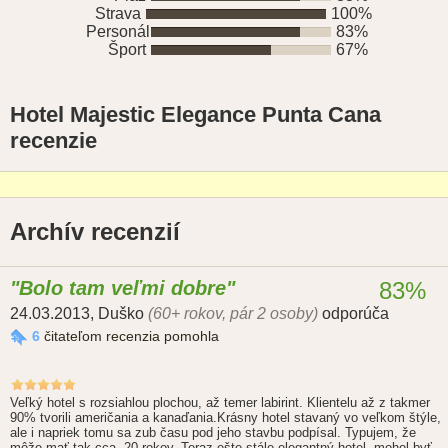
Strava
100%
Personál
83%
Šport
67%
Hotel Majestic Elegance Punta Cana
recenzie
Archív recenzií
Bolo tam veľmi dobre
83%
24.03.2013
,
Duško
(60+ rokov, pár 2 osoby)
odporúča
6
čitateľom recenzia pomohla
Veľký hotel s rozsiahlou plochou, až temer labirint. Klientelu až z takmer
90% tvorili američania a kanaďania.Krásny hotel stavaný vo veľkom štýle,
ale i napriek tomu sa zub času pod jeho stavbu podpísal. Typujem, že
môže mať tak cca. 20 rokov. Teraz ešte stále elegantný hotel, mohol byť