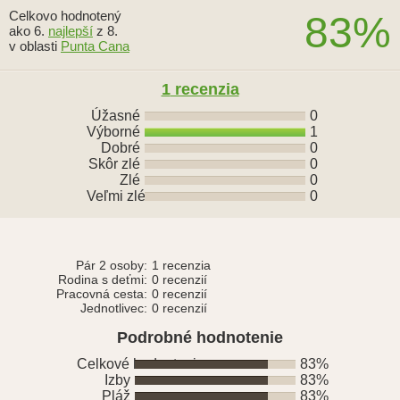
Celkovo hodnotený
83%
ako 6.
najlepší
z 8.
v oblasti
Punta Cana
1
recenzia
Úžasné
0
Výborné
1
Dobré
0
Skôr zlé
0
Zlé
0
Veľmi zlé
0
Pár 2 osoby:
1 recenzia
Rodina s deťmi:
0 recenzií
Pracovná cesta:
0 recenzií
Jednotlivec:
0 recenzií
Podrobné hodnotenie
Celkové hodnotenie
83%
Izby
83%
Pláž
83%