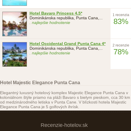
Hotel Bavaro Princess 4.5*
1 recenzia
Dominikánska republika, Punta Cana,
...
83%
. najlepšie hodnotenie
Hotel Occidental Grand Punta Cana 4*
2 recenzie
Dominikánska republika, Punta Cana,
...
78%
. najlepšie hodnotenie
Hotel Majestic Elegance Punta Cana
Elegantný luxusný hotelový komplex Majestic Elegance Punta Cana v
koloniálnom štýle priamo na pláži Bavaro s bielym pieskom, cca 30 km
od medzinárodného letiska v Punta Cane. V blízkosti hotela Majestic
Elegance Punta Cana je 5 golfových ihrísk.
Recenzie-hotelov.sk