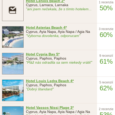
Hotel Lenios Beach 2*
1 recenzia
Cyprus, Larnaca, Larnaka
50%
"ani jsem nečekala, že s tímto hotelem
...
Hotel Asterias Beach 4*
3 recenzie
Cyprus, Ayia Napa, Ayia Napa / Agia Na
60%
"Vyborna dovolenka, odporucam"
Hotel Cypria Bay 5*
9 recenzií
Cyprus, Paphos, Paphos
61%
"Pláž nás odradila sa sem niekedy vrátiť"
Hotel Louis Ledra Beach 4*
5 recenzií
Cyprus, Paphos, Paphos
62%
"Dobrý štandard"
Hotel Vassos Nissi Plage 3*
2 recenzie
Cyprus, Ayia Napa, Ayia Napa / Agia Na
53%