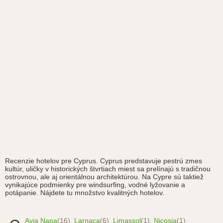
Recenzie hotelov pre Cyprus. Cyprus predstavuje pestrú zmes
kultúr, uličky v historických štvrtiach miest sa prelínajú s tradičnou
ostrovnou, ale aj orientálnou architektúrou. Na Cypre sú taktiež
vynikajúce podmienky pre windsurfing, vodné lyžovanie a
potápanie. Nájdete tu množstvo kvalitných hotelov.
Ayia Napa
(16),
Larnaca
(6),
Limassol
(1),
Nicosia
(1),