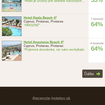
"Hotel je určený pre stredne náročných
...
Hotel Iliada Beach 4*
7 recenzií
Cyprus, Protaras, Protaras
64%
"HROZNÉ"
Hotel Anastasia Beach 4*
4 recenzie
Cyprus, Protaras, Protaras
64%
"Príjemná dovolenka, nic nám nechýbalo
Recenzie-hotelov.sk