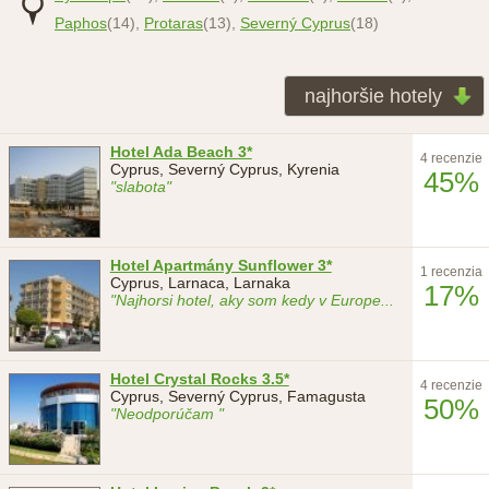
Paphos
(14),
Protaras
(13),
Severný Cyprus
(18)
najhoršie hotely
Hotel Ada Beach 3*
4 recenzie
Cyprus, Severný Cyprus, Kyrenia
45%
"slabota"
Hotel Apartmány Sunflower 3*
1 recenzia
Cyprus, Larnaca, Larnaka
17%
"Najhorsi hotel, aky som kedy v Europe
...
Hotel Crystal Rocks 3.5*
4 recenzie
Cyprus, Severný Cyprus, Famagusta
50%
"Neodporúčam "