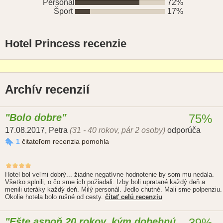
Personál
72%
Šport
17%
Hotel Princess recenzie
Archív recenzií
Bolo dobre
75%
17.08.2017
,
Petra
(31 - 40 rokov, pár 2 osoby)
odporúča
1
čitateľom recenzia pomohla
Hotel bol veľmi dobrý... žiadne negatívne hodnotenie by som mu nedala.
Všetko splnili, o čo sme ich požiadali. Izby boli upratané každý deň a
menili uteráky každý deň. Milý personál. Jedlo chutné. Mali sme polpenziu.
Okolie hotela bolo rušné od cesty.
čítať celú recenziu
Ešte aspoň 20 rokov, kým dobehnú
39%