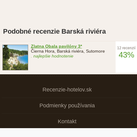
Podobné recenzie Barská riviéra
Zlatna Obala pavilóny 3*
12 recenzií
Čierna Hora, Barská riviéra, Sutomore
43%
. najlepšie hodnotenie
Recenzie-hotelov.sk
Podmienky používania
Kontakt