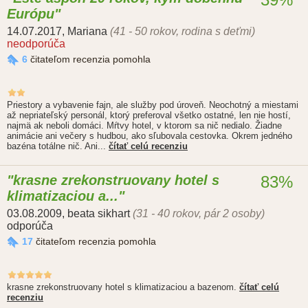
Európu
14.07.2017
,
Mariana
(41 - 50 rokov, rodina s deťmi)
neodporúča
6
čitateľom recenzia pomohla
Priestory a vybavenie fajn, ale služby pod úroveň. Neochotný a miestami
až nepriateľský personál, ktorý preferoval všetko ostatné, len nie hostí,
najmä ak neboli domáci. Mŕtvy hotel, v ktorom sa nič nedialo. Žiadne
animácie ani večery s hudbou, ako sľubovala cestovka. Okrem jedného
bazéna totálne nič. Ani...
čítať celú recenziu
krasne zrekonstruovany hotel s
83%
klimatizaciou a...
03.08.2009
,
beata sikhart
(31 - 40 rokov, pár 2 osoby)
odporúča
17
čitateľom recenzia pomohla
krasne zrekonstruovany hotel s klimatizaciou a bazenom.
čítať celú
recenziu