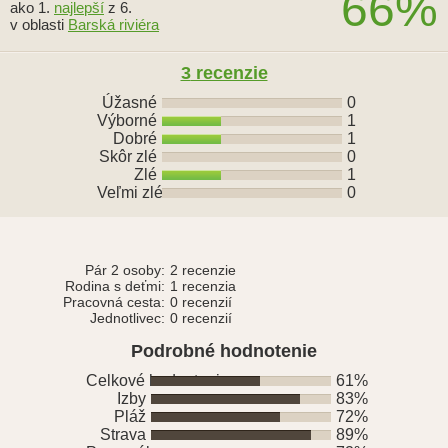
66%
ako 1.
najlepší
z 6.
v oblasti
Barská riviéra
3
recenzie
Úžasné
0
Výborné
1
Dobré
1
Skôr zlé
0
Zlé
1
Veľmi zlé
0
Pár 2 osoby:
2 recenzie
Rodina s deťmi:
1 recenzia
Pracovná cesta:
0 recenzií
Jednotlivec:
0 recenzií
Podrobné hodnotenie
Celkové hodnotenie
61%
Izby
83%
Pláž
72%
Strava
89%