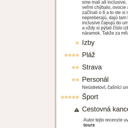
sme mali all inclusive, 
veľmi chýbalo, ovocie a
začínali o 6 a to ste s
nepreberajú, dajú tam 
inclusive čapujú do um
a vždy si pýtali číslo 
náramok. Takže za mňa
Izby
Pláž
Strava
Personál
Neústretoví, čašníci u
Šport
Cestovná kance
Autor tejto recenzie 
tours