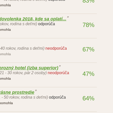
83%
pomohla
ovolenka 2018, kde sa oplatí...
78%
okov, rodina s deťmi)
odporúča
pomohla
67%
 40 rokov, rodina s deťmi)
neodporúča
pomohla
hrozný hotel (izba superior)
47%
21 - 30 rokov, pár 2 osoby)
neodporúča
pomohla
rásne prostredie
64%
 - 50 rokov, rodina s deťmi)
odporúča
 pomohla