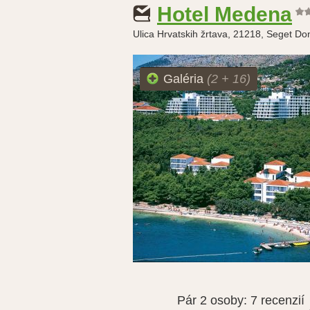
Hotel Medena
Ulica Hrvatskih žrtava, 21218, Seget Don
Galéria
(2 + 16)
Pár 2 osoby:
7 recenzií