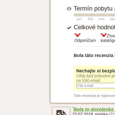
Termín pobytu
1
2
3
4
jan
feb
mar
ap
Celkové hodno
Zho
Odporúčam
kataló
Bola táto recenzia
Nechajte si bezpla
Vždy keď pribudne pr
na Váš email.
Táto recenzia je názorom
Bola to dovolenka
22.07.2018
,
sisinka
(31