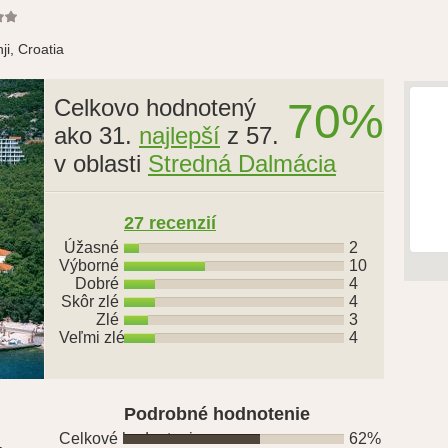
ji, Croatia
Celkovo hodnotený
70%
ako 31.
najlepší
z 57.
v oblasti
Stredná Dalmácia
27 recenzií
Úžasné
2
Výborné
10
Dobré
4
Skôr zlé
4
Zlé
3
Veľmi zlé
4
Podrobné hodnotenie
Celkové hodnotenie
62%