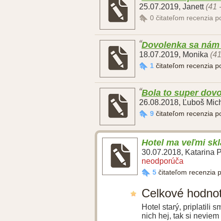
25.07.2019
,
Janett
(41 
0
čitateľom recenzia 
Dovolenka sa nám 
18.07.2019
,
Monika
(41
1
čitateľom recenzia 
Bola to super dovol
26.08.2018
,
Ľuboš Mich
9
čitateľom recenzia 
Hotel ma veľmi sk
30.07.2018
,
Katarina 
neodporúča
5
čitateľom recenzia 
Celkové hodno
Hotel starý, priplatili
nich hej, tak si neviem 