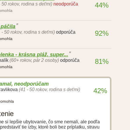
44%
- 50 rokov, rodina s deťmi)
neodporúča
pomohla
páčila
92%
 - 50 rokov, rodina s deťmi)
odporúča
pomohla
enka - krásna pláž, super...
81%
alík
(60+ rokov, pár 2 osoby)
odporúča
pomohla
lamal, neodporúčam
42%
Pavlikova
(41 - 50 rokov, rodina s deťmi)
pomohla
tenie
 sme si lepšie ubytovanie, čo sme nemali, ale podľa
predstaviť tie izby, ktoré boli bez príplatku, stravu