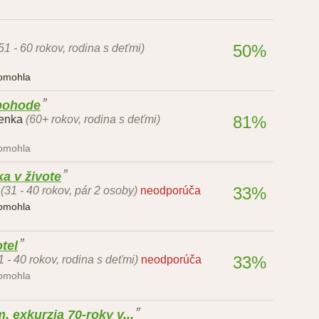
50%
51 - 60 rokov, rodina s deťmi)
pomohla
 pohode
81%
denka
(60+ rokov, rodina s deťmi)
pomohla
a v živote
33%
(31 - 40 rokov, pár 2 osoby)
neodporúča
pomohla
tel
33%
1 - 40 rokov, rodina s deťmi)
neodporúča
pomohla
 exkurzia 70-roky v...