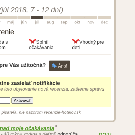
(júl 2018, 7 - 12 dní)
5
6
7
8
9
10
11
12
r
máj
jún
júl
aug
sep
okt
nov
dec
tenie
da s
Splnil
Vhodný pre
gom
očakávania
deti
 pre Vás užitočná?
tne zasielať notifikácie
e toto ubytovanie nová recenzia, zašleme správu
Aktivovať
 pisateľa, nie názorom recenzie-hotelov.sk
 nad moje očakávania
 - 40 rokov, rodina s deťmi)
odporúča