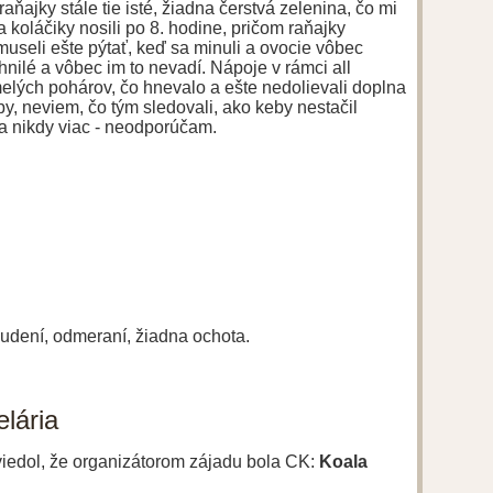
raňajky stále tie isté, žiadna čerstvá zelenina, čo mi
 koláčiky nosili po 8. hodine, pričom raňajky
i museli ešte pýtať, keď sa minuli a ovocie vôbec
hnilé a vôbec im to nevadí. Nápoje v rámci all
elých pohárov, čo hnevalo a ešte nedolievali doplna
izby, neviem, čo tým sledovali, ako keby nestačil
 nikdy viac - neodporúčam.
nudení, odmeraní, žiadna ochota.
lária
uviedol, že organizátorom zájadu bola CK:
Koala