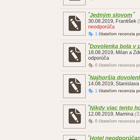
Jedným slovom
30.08.2019
,
František
(
neodporúča
1
čitateľom recenzia 
Dovolenka bola v
18.08.2019
,
Milan a Z
odporúča
0
čitateľom recenzia 
Najhoršia dovolenk
14.08.2019
,
Stanislava
1
čitateľom recenzia 
Nikdy viac tento ho
12.08.2019
,
Mamina
(3
0
čitateľom recenzia 
Hotel neodporúčam,