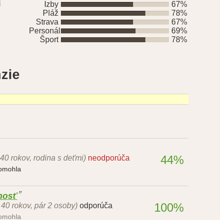
í
Izby
67%
Pláž
78%
Strava
67%
Personál
69%
Šport
78%
zie
44%
 40 rokov, rodina s deťmi)
neodporúča
pomohla
nosť
100%
- 40 rokov, pár 2 osoby)
odporúča
pomohla