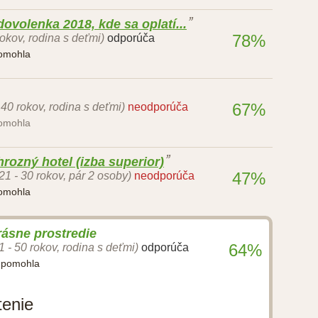
ovolenka 2018, kde sa oplatí...
78%
okov, rodina s deťmi)
odporúča
pomohla
67%
 40 rokov, rodina s deťmi)
neodporúča
pomohla
hrozný hotel (izba superior)
47%
21 - 30 rokov, pár 2 osoby)
neodporúča
pomohla
rásne prostredie
64%
1 - 50 rokov, rodina s deťmi)
odporúča
a pomohla
tenie