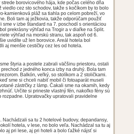
v strede borovicového hája, kde počas celého dňa
áž viedlo cez sto schodov, takže s kočíkom by to bolo
vo-kamienková pláž sa tiahla po celom pobreží, vo
e. Boli tam aj ježkovia, takže odporúčam použiť
i sme v izbe štandard na 7. poschodí s orientáciou
ol prekrásny výhľad na Trogir a v diaľke na Split.
iete výhľad na morskú stranu, tak aspoň od 6.
ie uvidíte už len borovice. Areál hotela bol
dli aj menšie cestičky cez les od hotela.
sme štyria a postele zabrali väčšinu priestoru, ostali
a prechod z jedného konca izby na druhý. Bola tam
 trezorom. Balkón, veľký, so stolíkom a 2 stoličkami.
eď sme si chceli nabiť mobil či fotoaparát museli
yvotané zástrčky z lámp. Čakali sme na okamih, kedy
trhnúť. Určite si prineste vlastný fén, nakoľko fény sú
o rozpadne. Upratovačky upratovali pravidelne
é. Nachádzali sa tu 2 hotelové budovy, depandansy,
 v okolí hotela, v lese, no bolo veľa. Nachádzal sa tu aj
 aj pri lese, aj pri hoteli a bolo ťažké nájsť si