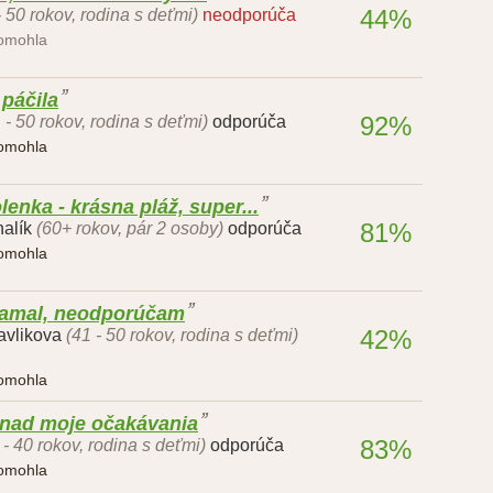
44%
- 50 rokov, rodina s deťmi)
neodporúča
pomohla
páčila
92%
 - 50 rokov, rodina s deťmi)
odporúča
pomohla
enka - krásna pláž, super...
81%
alík
(60+ rokov, pár 2 osoby)
odporúča
pomohla
lamal, neodporúčam
42%
avlikova
(41 - 50 rokov, rodina s deťmi)
pomohla
 nad moje očakávania
83%
 - 40 rokov, rodina s deťmi)
odporúča
pomohla