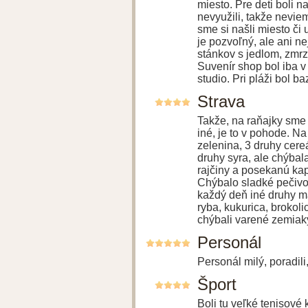
miesto. Pre deti boli n
nevyužili, takže nev
sme si našli miesto či
je pozvoľný, ale ani n
stánkov s jedlom, zmr
Suvenír shop bol iba v
studio. Pri pláži bol b
Strava
Takže, na raňajky sme m
iné, je to v pohode. Na
zelenina, 3 druhy cereá
druhy syra, ale chýbal
rajčiny a posekanú kap
Chýbalo sladké pečivo 
každý deň iné druhy mä
ryba, kukurica, brokoli
chýbali varené zemiaky.
Personál
Personál milý, poradili
Šport
Boli tu veľké tenisové 