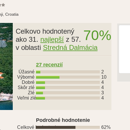
ji, Croatia
Celkovo hodnotený
70%
ako 31.
najlepší
z 57.
v oblasti
Stredná Dalmácia
27 recenzií
Úžasné
2
Výborné
10
Dobré
4
Skôr zlé
4
Zlé
3
Veľmi zlé
4
Podrobné hodnotenie
Celkové hodnotenie
62%