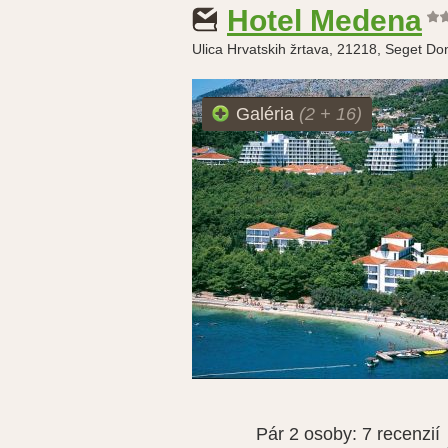
Hotel Medena
Ulica Hrvatskih žrtava, 21218, Seget Don
Galéria
(2 + 16)
Pár 2 osoby:
7 recenzií