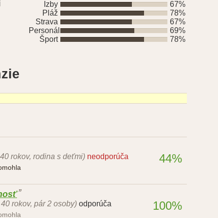
í
Izby
67%
Pláž
78%
Strava
67%
Personál
69%
Šport
78%
zie
44%
 40 rokov, rodina s deťmi)
neodporúča
pomohla
nosť
100%
- 40 rokov, pár 2 osoby)
odporúča
pomohla