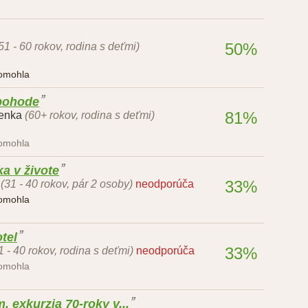
50%
51 - 60 rokov, rodina s deťmi)
pomohla
 pohode
81%
denka
(60+ rokov, rodina s deťmi)
pomohla
a v živote
33%
(31 - 40 rokov, pár 2 osoby)
neodporúča
pomohla
tel
33%
1 - 40 rokov, rodina s deťmi)
neodporúča
pomohla
 exkurzia 70-roky v...