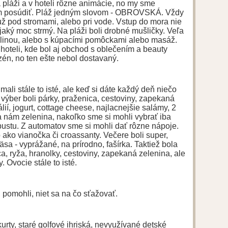
a pláži a v hoteli rôzne animácie, no my sme
iem posúdiť. Pláž jedným slovom - OBROVSKÁ. Vždy
 už pod stromami, alebo pri vode. Vstup do mora nie
ejaký moc strmý. Na pláži boli drobné mušličky. Veľa
zlinou, alebo s kúpacími pomôckami alebo masáž.
 hoteli, kde bol aj obchod s oblečením a beauty
azén, no ten ešte nebol dostavaný.
ali stále to isté, ale keď si dáte každý deň niečo
 výber boli párky, praženica, cestoviny, zapekaná
lií, jogurt, cottage cheese, najlacnejšie salámy, 2
a nám zelenina, nakoľko sme si mohli vybrať iba
ustu. Z automatov sme si mohli dať rôzne nápoje.
ako vianočka či croassanty. Večere boli super,
sa - vyprážané, na prírodno, fašírka. Taktiež bola
ca, ryža, hranolky, cestoviny, zapekaná zelenina, ale
 Ovocie stále to isté.
, pomohli, niet sa na čo sťažovať.
kurty, staré golfové ihriská, nevyužívané detské