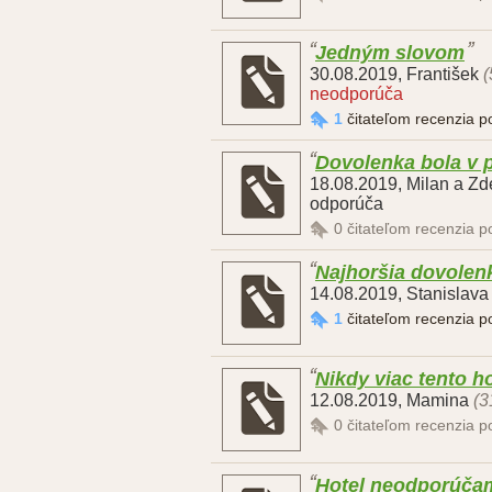
Jedným slovom
30.08.2019
,
František
(
neodporúča
1
čitateľom recenzia 
Dovolenka bola v
18.08.2019
,
Milan a Z
odporúča
0
čitateľom recenzia 
Najhoršia dovolenk
14.08.2019
,
Stanislava
1
čitateľom recenzia 
Nikdy viac tento ho
12.08.2019
,
Mamina
(3
0
čitateľom recenzia 
Hotel neodporúčam,