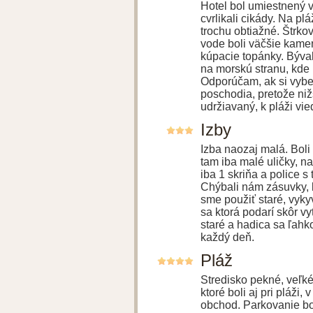
Hotel bol umiestnený 
cvrlikali cikády. Na pl
trochu obtiažné. Štrko
vode boli väčšie kamen
kúpacie topánky. Býval
na morskú stranu, kde b
Odporúčam, ak si vyber
poschodia, pretože nižš
udržiavaný, k pláži vie
Izby
Izba naozaj malá. Boli 
tam iba malé uličky, n
iba 1 skriňa a police s
Chýbali nám zásuvky, k
sme použiť staré, vyk
sa ktorá podarí skôr vy
staré a hadica sa ľahk
každý deň.
Pláž
Stredisko pekné, veľk
ktoré boli aj pri pláži,
obchod. Parkovanie bolo