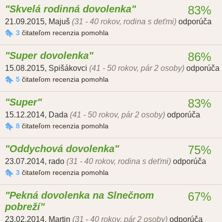
Skvelá rodinná dovolenka
83%
21.09.2015
,
Majuš
(31 - 40 rokov, rodina s deťmi)
odporúča
3
čitateľom recenzia pomohla
Super dovolenka
86%
15.08.2015
,
Spišákovci
(41 - 50 rokov, pár 2 osoby)
odporúča
5
čitateľom recenzia pomohla
Super
83%
15.12.2014
,
Dada
(41 - 50 rokov, pár 2 osoby)
odporúča
8
čitateľom recenzia pomohla
Oddychová dovolenka
75%
23.07.2014
,
rado
(31 - 40 rokov, rodina s deťmi)
odporúča
3
čitateľom recenzia pomohla
Pekná dovolenka na Slnečnom
67%
pobreží
23.02.2014
,
Martin
(31 - 40 rokov, pár 2 osoby)
odporúča