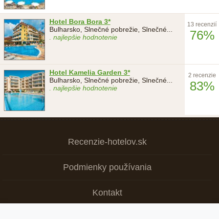
Hotel Bora Bora 3*
13 recenzií
Bulharsko, Slnečné pobrežie, Slnečné
...
76%
. najlepšie hodnotenie
Hotel Kamelia Garden 3*
2 recenzie
Bulharsko, Slnečné pobrežie, Slnečné
...
83%
. najlepšie hodnotenie
Recenzie-hotelov.sk
Podmienky používania
Kontakt