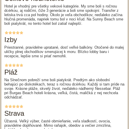
Hotel je vhodný pre všetky vekové kategórie. My sme boli s ročnou
dcérkou, aj rodičmi, čiže 3 generácie a boli sme spokojní. Transfer z
letiska trvá cca pol hodiny. Okolo je veľa obchodíkov, neďaleko začína
hlučná promenáda, napriek tomu bol v noci kľud. Na Sunny Beach sme
boli piatykrát, no tento hotel bol zatiaľ najlepší.
Izby
Priestranné, pravidelne upratané, dosť veľké balkóny. Otočené do malej
uličky plnej obchodíkov smerujúcej k moru. Blízko lobby baru i
recepcie, lepšie sme si priať nemohli.
Pláž
Na Slnečnom pobreží sme boli piatykrát. Predtým ako slobodní
behajúci po diskotékach, teraz s ročnou dcérkou. Každý si tam príde na
svoje. Krásne pláže, skvelý život, neďaleko nádherný Nessebar. Pláž
pri Burgas Beach hoteli krásna, veľká, čistá, maličká z nej nechcela
odchádzať.
Strava
Úžasná. Veľký výber, časté obmieňanie, veľa sladkostí, ovocia,
pravidelne doplňované. Mimo raňajok, obedov a večier zmrzlina,