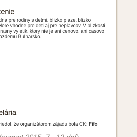
tenie
a pre rodiny s detmi, blizko plaze, blizko
re vhodne pre deti aj pre neplavcov. V blizkosti
asny vyletik, ktory nie je ani cenovo, ani casovo
azdemu Bulharsko.
lária
uviedol, že organizátorom zájadu bola CK:
Fifo