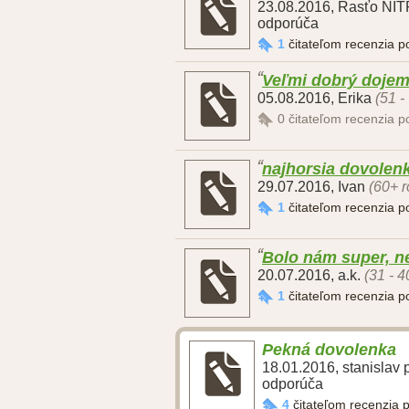
23.08.2016
,
Rasťo NI
odporúča
1
čitateľom recenzia 
Veľmi dobrý dojem
05.08.2016
,
Erika
(51 -
0
čitateľom recenzia 
najhorsia dovolen
29.07.2016
,
Ivan
(60+ r
1
čitateľom recenzia 
Bolo nám super, n
20.07.2016
,
a.k.
(31 - 4
1
čitateľom recenzia 
Pekná dovolenka
18.01.2016
,
stanislav 
odporúča
4
čitateľom recenzia 