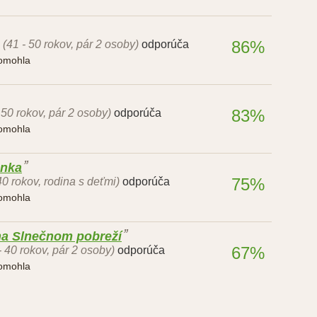
86%
(41 - 50 rokov, pár 2 osoby)
odporúča
pomohla
83%
 50 rokov, pár 2 osoby)
odporúča
pomohla
enka
75%
40 rokov, rodina s deťmi)
odporúča
pomohla
na Slnečnom pobreží
67%
- 40 rokov, pár 2 osoby)
odporúča
pomohla