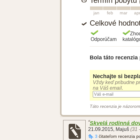
Termín pobytu
1
2
3
4
jan
feb
mar
ap
Celkové hodno
Zho
Odporúčam
kataló
Bola táto recenzia
Nechajte si bezpla
Vždy keď pribudne pr
na Váš email.
Táto recenzia je názorom
Skvelá rodinná do
21.09.2015
,
Majuš
(31 
3
čitateľom recenzia 