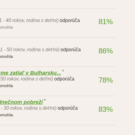
81%
1 - 40 rokov, rodina s deťmi)
odporúča
pomohla
86%
1 - 50 rokov, rodina s deťmi)
odporúča
pomohla
sme zatiaľ v Bulharsku...
78%
 50 rokov, rodina s deťmi)
odporúča
pomohla
Slnečnom pobreží
83%
 - 30 rokov, rodina s deťmi)
odporúča
pomohla