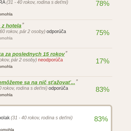
78%
TRA
(31 - 40 rokov, rodina s deťmi)
pomohla
 z hotela
75%
 60 rokov, pár 2 osoby)
odporúča
pomohla
ka za poslednych 15 rokov
17%
okov, pár 2 osoby)
neodporúča
pomohla
emôžeme sa na nič sťažovať...
83%
0 rokov, rodina s deťmi)
odporúča
pomohla
83%
polak
(31 - 40 rokov, rodina s deťmi)
pomohla