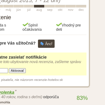
(august 2015, 7 - 12 dní)
5
6
7
8
9
10
11
12
r
máj
jún
júl
aug
sep
okt
nov
dec
tenie
da s
Splnil
Vhodný pre
gom
očakávania
deti
 pre Vás užitočná?
tne zasielať notifikácie
e toto ubytovanie nová recenzia, zašleme správu
Aktivovať
 pisateľa, nie názorom recenzie-hotelov.sk
volenka
83%
- 40 rokov, rodina s deťmi)
odporúča
pomohla