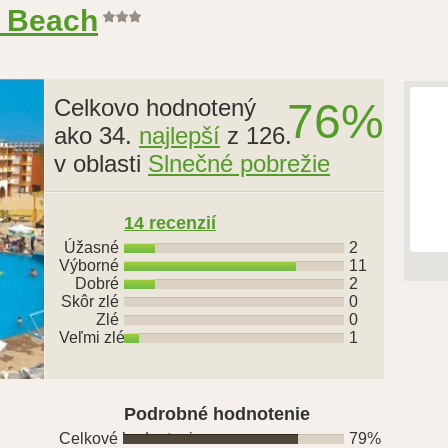
r Beach
Celkovo hodnotený
76%
ako 34.
najlepší
z 126.
v oblasti
Slnečné pobrežie
14 recenzií
Úžasné
2
Výborné
11
Dobré
2
Skôr zlé
0
Zlé
0
Veľmi zlé
1
Podrobné hodnotenie
Celkové hodnotenie
79%