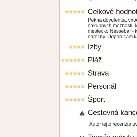
Celkové hodno
Pekna dovolenka, vhodn
nakupnych moznosti. Mo
mestecko Nessebar - kr
narocny. Odporucam k
Izby
Pláž
Strava
Personál
Šport
Cestovná kance
Autor tejto recenzie 