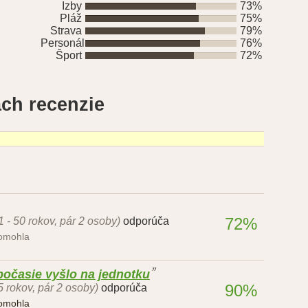
Izby
73%
Pláž
75%
Strava
79%
Personál
76%
Šport
72%
ch recenzie
72%
1 - 50 rokov, pár 2 osoby)
odporúča
pomohla
počasie vyšlo na jednotku
90%
5 rokov, pár 2 osoby)
odporúča
pomohla