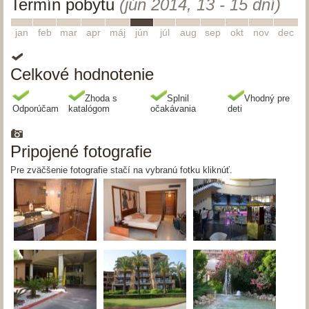
Termín pobytu
(jún 2014, 13 - 15 dní)
1
2
3
4
5
6
7
8
9
10
11
12
jan
feb
mar
apr
máj
jún
júl
aug
sep
okt
nov
dec
Celkové hodnotenie
Zhoda s
Splnil
Vhodný pre
Odporúčam
katalógom
očakávania
deti
Pripojené fotografie
Pre zväčšenie fotografie stačí na vybranú fotku kliknúť.