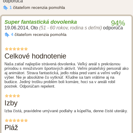
odporúča
1
čitateľom recenzia pomohla
Super fantastická dovolenka
94%
19.06.2014
,
Oto
(51 - 60 rokov, rodina s deťmi)
odporúča
4
čitateľom recenzia pomohla
Celkové hodnotenie
Naša zatiaľ najlepšie strávená dovolenka. Veľký areál s prekrásnou
prírodou s množstvom športových aktivít. Veľmi priateľský personál ako
aj animátori. Strava fantastická, jedlo robia pred vami a veľmi veľký
výber. Nie je absolútne čo vytknúť. Kľudne sa tam vrátime aj na
budúce. Jediný trošku problém boli komáre, hoci sa v areáli robil
postrek. Odporúčam repelent.
Izby
Izba čistá, pravidelne umývané podlahy a kúpeľňa, denne čisté uteráky.
Pláž