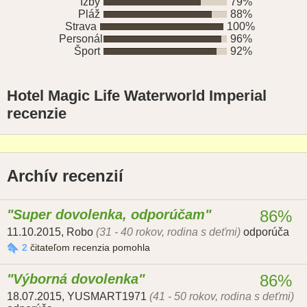
Izby
79%
Pláž
88%
Strava
100%
Personál
96%
Šport
92%
Hotel Magic Life Waterworld Imperial
recenzie
Archív recenzií
Super dovolenka, odporúčam
86%
11.10.2015
,
Robo
(31 - 40 rokov, rodina s deťmi)
odporúča
2
čitateľom recenzia pomohla
Výborná dovolenka
86%
18.07.2015
,
YUSMART1971
(41 - 50 rokov, rodina s deťmi)