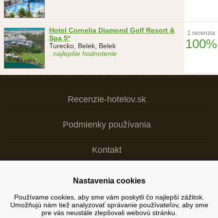
Hotel Cornelia Diamond Golf Resort &
1 recenzia
Spa 5*
100%
Turecko, Belek, Belek
. najlepšie hodnotenie
Recenzie-hotelov.sk
Podmienky používania
Kontakt
Nastavenia cookies
Copyright © 2026
Používame cookies, aby sme vám poskytli čo najlepší zážitok.
Umožňujú nám tiež analyzovať správanie používateľov, aby sme
+ Tvoja recenzia je dôležitá >
pre vás neustále zlepšovali webovú stránku.