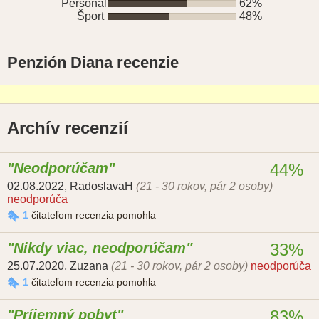
Personál
62%
Šport
48%
Penzión Diana recenzie
Archív recenzií
Neodporúčam
44%
02.08.2022
,
RadoslavaH
(21 - 30 rokov, pár 2 osoby)
neodporúča
1
čitateľom recenzia pomohla
Nikdy viac, neodporúčam
33%
25.07.2020
,
Zuzana
(21 - 30 rokov, pár 2 osoby)
neodporúča
1
čitateľom recenzia pomohla
Príjemný pobyt
83%