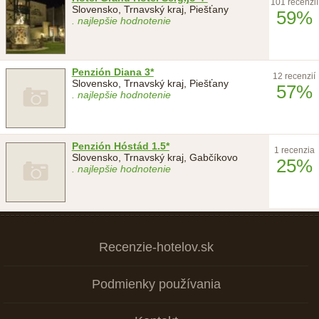
101 recenzií
Slovensko, Trnavský kraj, Piešťany
59%
. najlepšie hodnotenie
Penzión Diana 3*
12 recenzií
Slovensko, Trnavský kraj, Piešťany
57%
. najlepšie hodnotenie
Penzión Hóstád 1.5*
1 recenzia
Slovensko, Trnavský kraj, Gabčíkovo
25%
. najlepšie hodnotenie
Recenzie-hotelov.sk
Podmienky používania