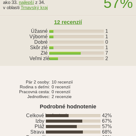
57%
ako 33.
najlepší
z 34.
v oblasti
Trnavský kraj
12 recenzií
Úžasné
1
Výborné
1
Dobré
0
Skôr zlé
1
Zlé
7
Veľmi zlé
2
Pár 2 osoby:
10 recenzií
Rodina s deťmi:
0 recenzií
Pracovná cesta:
0 recenzií
Jednotlivec:
2 recenzie
Podrobné hodnotenie
Celkové hodnotenie
42%
Izby
67%
Pláž
57%
Strava
68%