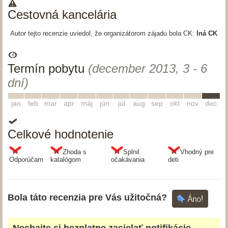
Cestovná kancelária
Autor tejto recenzie uviedol, že organizátorom zájadu bola CK:
Iná CK
Termín pobytu
(december 2013, 3 - 6
dní)
1
2
3
4
5
6
7
8
9
10
11
12
jan
feb
mar
apr
máj
jún
júl
aug
sep
okt
nov
dec
Celkové hodnotenie
Zhoda s
Splnil
Vhodný pre
Odporúčam
katalógom
očakávania
deti
Bola táto recenzia pre Vás užitočná?