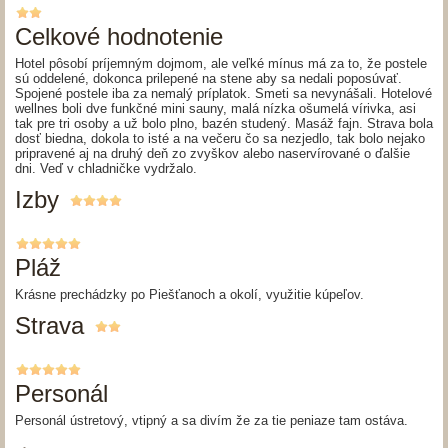
Celkové hodnotenie
Hotel pôsobí príjemným dojmom, ale veľké mínus má za to, že postele
sú oddelené, dokonca prilepené na stene aby sa nedali poposúvať.
Spojené postele iba za nemalý príplatok. Smeti sa nevynášali. Hotelové
wellnes boli dve funkčné mini sauny, malá nízka ošumelá vírivka, asi
tak pre tri osoby a už bolo plno, bazén studený. Masáž fajn. Strava bola
dosť biedna, dokola to isté a na večeru čo sa nezjedlo, tak bolo nejako
pripravené aj na druhý deň zo zvyškov alebo naservírované o ďalšie
dni. Veď v chladničke vydržalo.
Izby
Pláž
Krásne prechádzky po Piešťanoch a okolí, využitie kúpeľov.
Strava
Personál
Personál ústretový, vtipný a sa divím že za tie peniaze tam ostáva.