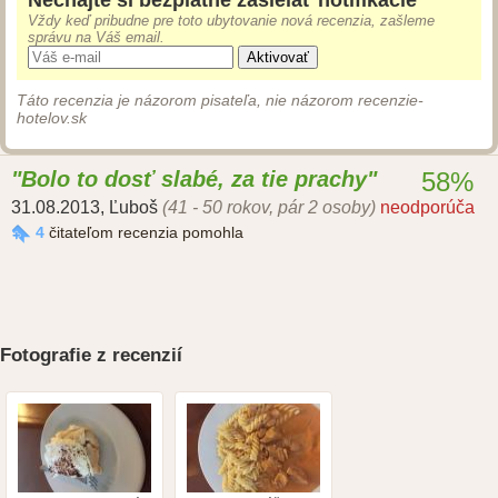
Nechajte si bezplatne zasielať notifikácie
Vždy keď pribudne pre toto ubytovanie nová recenzia, zašleme
správu na Váš email.
Aktivovať
Táto recenzia je názorom pisateľa, nie názorom recenzie-
hotelov.sk
Bolo to dosť slabé, za tie prachy
58%
31.08.2013
,
Ľuboš
(41 - 50 rokov, pár 2 osoby)
neodporúča
4
čitateľom recenzia pomohla
Fotografie z recenzií