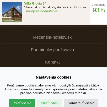
Villa Gloria 3*
2 recenzie
Slovensko, Banskobystrický kraj, Donova
93%
. najlepšie hodnotenie
Recenzie-hotelov.sk
Podmienky používania
Kontakt
Nastavenia cookies
Copyright © 2026
Používame cookies, aby sme vám poskytli čo najlepší zážitok.
Umožňujú nám tiež analyzovať správanie používateľov, aby sme
+ Tvoja recenzia je dôležitá >
pre vás neustále zlepšovali webovú stránku.
Prijať všetko
Prijať výber
Odmietnuť všetko