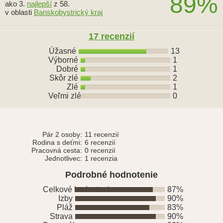
89%
ako 3.
najlepší
z 58.
v oblasti
Banskobystrický kraj
17 recenzií
Úžasné
13
Výborné
1
Dobré
1
Skôr zlé
2
Zlé
1
Veľmi zlé
0
Pár 2 osoby:
11 recenzií
Rodina s deťmi:
6 recenzií
Pracovná cesta:
0 recenzií
Jednotlivec:
1 recenzia
Podrobné hodnotenie
Celkové hodnotenie
87%
Izby
90%
Pláž
83%
Strava
90%