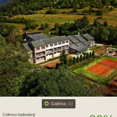
Galéria
(4)
Celkovo hodnotený