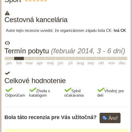
Cestovná kancelária
Autor tejto recenzie uviedol, že organizátorom zájadu bola CK:
Iná CK
Termín pobytu
(február 2014, 3 - 6 dní)
1
2
3
4
5
6
7
8
9
10
11
12
jan
feb
mar
apr
máj
jún
júl
aug
sep
okt
nov
dec
Celkové hodnotenie
Zhoda s
Splnil
Vhodný pre
Odporúčam
katalógom
očakávania
deti
Bola táto recenzia pre Vás užitočná?