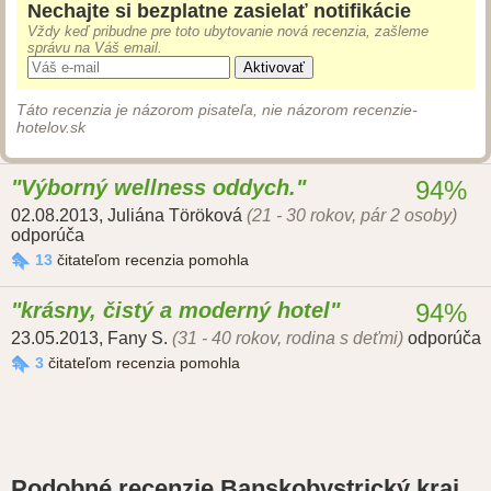
Nechajte si bezplatne zasielať notifikácie
Vždy keď pribudne pre toto ubytovanie nová recenzia, zašleme
správu na Váš email.
Aktivovať
Táto recenzia je názorom pisateľa, nie názorom recenzie-
hotelov.sk
Výborný wellness oddych.
94%
02.08.2013
,
Juliána Töröková
(21 - 30 rokov, pár 2 osoby)
odporúča
13
čitateľom recenzia pomohla
krásny, čistý a moderný hotel
94%
23.05.2013
,
Fany S.
(31 - 40 rokov, rodina s deťmi)
odporúča
3
čitateľom recenzia pomohla
Podobné recenzie Banskobystrický kraj