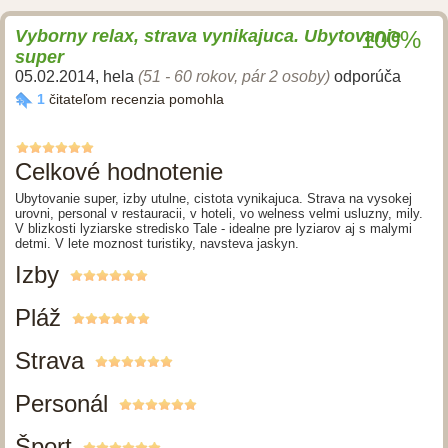
Vyborny relax, strava vynikajuca. Ubytovanie
100%
super
05.02.2014
,
hela
(51 - 60 rokov, pár 2 osoby)
odporúča
1
čitateľom recenzia pomohla
Celkové hodnotenie
Ubytovanie super, izby utulne, cistota vynikajuca. Strava na vysokej
urovni, personal v restauracii, v hoteli, vo welness velmi usluzny, mily.
V blizkosti lyziarske stredisko Tale - idealne pre lyziarov aj s malymi
detmi. V lete moznost turistiky, navsteva jaskyn.
Izby
Pláž
Strava
Personál
Šport