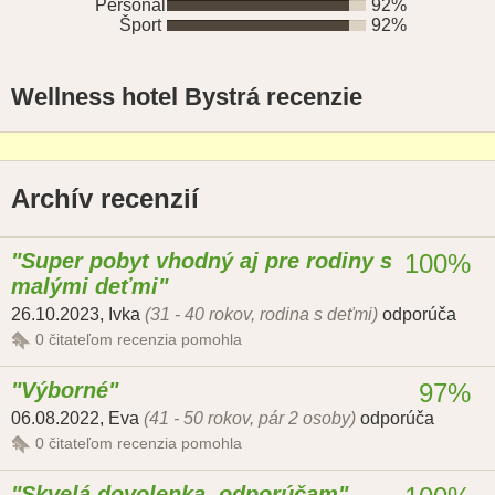
Personál
92%
Šport
92%
Wellness hotel Bystrá recenzie
Archív recenzií
Super pobyt vhodný aj pre rodiny s
100%
malými deťmi
26.10.2023
,
Ivka
(31 - 40 rokov, rodina s deťmi)
odporúča
0
čitateľom recenzia pomohla
Výborné
97%
06.08.2022
,
Eva
(41 - 50 rokov, pár 2 osoby)
odporúča
0
čitateľom recenzia pomohla
Skvelá dovolenka, odporúčam