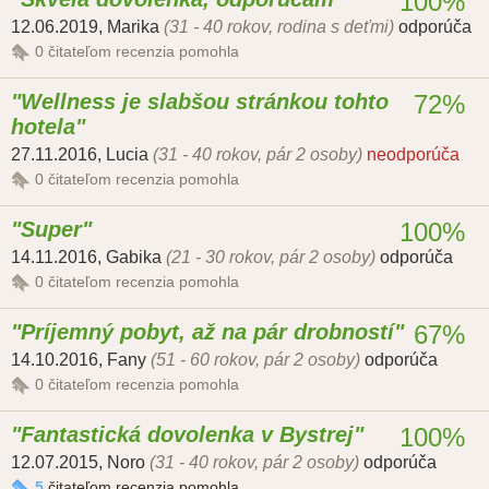
100%
12.06.2019
,
Marika
(31 - 40 rokov, rodina s deťmi)
odporúča
0
čitateľom recenzia pomohla
Wellness je slabšou stránkou tohto
72%
hotela
27.11.2016
,
Lucia
(31 - 40 rokov, pár 2 osoby)
neodporúča
0
čitateľom recenzia pomohla
Super
100%
14.11.2016
,
Gabika
(21 - 30 rokov, pár 2 osoby)
odporúča
0
čitateľom recenzia pomohla
Príjemný pobyt, až na pár drobností
67%
14.10.2016
,
Fany
(51 - 60 rokov, pár 2 osoby)
odporúča
0
čitateľom recenzia pomohla
Fantastická dovolenka v Bystrej
100%
12.07.2015
,
Noro
(31 - 40 rokov, pár 2 osoby)
odporúča
5
čitateľom recenzia pomohla