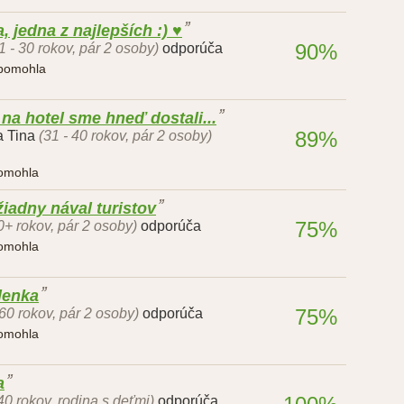
 jedna z najlepších :) ♥
90%
1 - 30 rokov, pár 2 osoby)
odporúča
 pomohla
na hotel sme hneď dostali...
89%
a Tina
(31 - 40 rokov, pár 2 osoby)
pomohla
iadny nával turistov
75%
0+ rokov, pár 2 osoby)
odporúča
pomohla
lenka
75%
 60 rokov, pár 2 osoby)
odporúča
pomohla
a
 40 rokov, rodina s deťmi)
odporúča