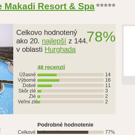
fe Makadi Resort & Spa
Celkovo hodnotený
78%
ako 20.
najlepší
z 144.
v oblasti
Hurghada
48 recenzií
Úžasné
14
Výborné
16
Dobré
11
Skôr zlé
3
Zlé
2
Veľmi zlé
2
Podrobné hodnotenie
í
Celkové hodnotenie
77%