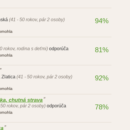
94%
nská
(41 - 50 rokov, pár 2 osoby)
pomohla
81%
40 rokov, rodina s deťmi)
odporúča
pomohla
92%
 Zlatica
(41 - 50 rokov, pár 2 osoby)
pomohla
a, chutná strava
78%
 50 rokov, pár 2 osoby)
odporúča
pomohla
ka