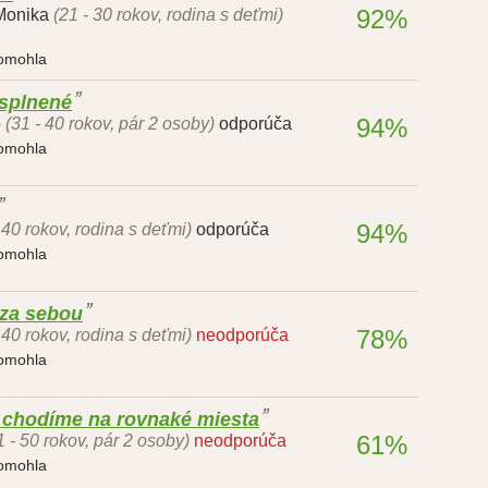
92%
Monika
(21 - 30 rokov, rodina s deťmi)
pomohla
 splnené
94%
o
(31 - 40 rokov, pár 2 osoby)
odporúča
pomohla
94%
 40 rokov, rodina s deťmi)
odporúča
pomohla
 za sebou
78%
 40 rokov, rodina s deťmi)
neodporúča
pomohla
i chodíme na rovnaké miesta
61%
1 - 50 rokov, pár 2 osoby)
neodporúča
pomohla