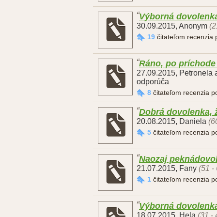
Výborná dovolenka,
30.09.2015
,
Anonym
(2
19
čitateľom recenzia
Ráno, po príchode 
27.09.2015
,
Petronela 
odporúča
8
čitateľom recenzia 
Dobrá dovolenka, ž
20.08.2015
,
Daniela
(6
5
čitateľom recenzia 
Naozaj peknádovo
21.07.2015
,
Fany
(51 -
1
čitateľom recenzia 
Výborná dovolenk
18.07.2015
,
Hela
(31 -