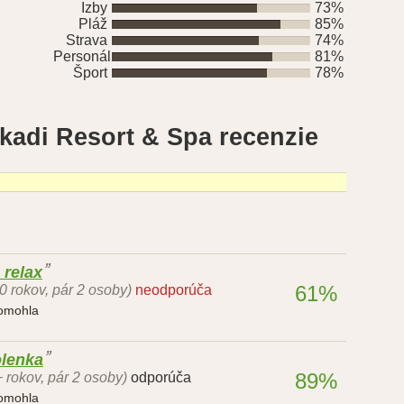
í
Izby
73%
Pláž
85%
Strava
74%
Personál
81%
Šport
78%
akadi Resort & Spa recenzie
 relax
61%
50 rokov, pár 2 osoby)
neodporúča
pomohla
olenka
89%
 rokov, pár 2 osoby)
odporúča
pomohla