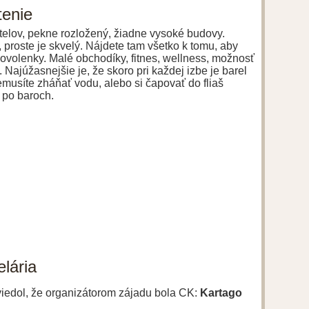
tenie
telov, pekne rozložený, žiadne vysoké budovy.
 proste je skvelý. Nájdete tam všetko k tomu, aby
dovolenky. Malé obchodíky, fitnes, wellness, možnosť
. Najúžasnejšie je, že skoro pri každej izbe je barel
musíte zháňať vodu, alebo si čapovať do fliaš
o po baroch.
lária
uviedol, že organizátorom zájadu bola CK:
Kartago