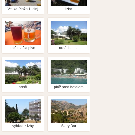
Velika Plaža-Ulcinj
izba
miš-maš a pivo
areál hotela
areál
pláž pred hotelom
výhľad z izby
Stary Bar