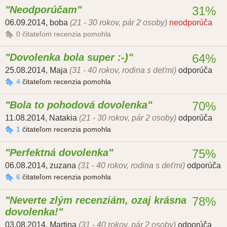
Neodporúčam
31%
06.09.2014
,
boba
(21 - 30 rokov, pár 2 osoby)
neodporúča
0
čitateľom recenzia pomohla
Dovolenka bola super :-)
64%
25.08.2014
,
Maja
(31 - 40 rokov, rodina s deťmi)
odporúča
4
čitateľom recenzia pomohla
Bola to pohodová dovolenka
70%
11.08.2014
,
Natakia
(21 - 30 rokov, pár 2 osoby)
odporúča
1
čitateľom recenzia pomohla
Perfektná dovolenka
75%
06.08.2014
,
zuzana
(31 - 40 rokov, rodina s deťmi)
odporúča
6
čitateľom recenzia pomohla
Neverte zlým recenziám, ozaj krásna
78%
dovolenka!
03.08.2014
,
Martina
(31 - 40 rokov, pár 2 osoby)
odporúča