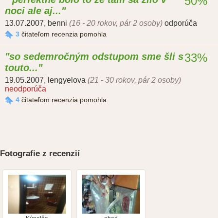
50%
noci ale aj...
13.07.2007
,
benni
(16 - 20 rokov, pár 2 osoby)
odporúča
3
čitateľom recenzia pomohla
so sedemročným odstupom sme šli s
33%
touto...
19.05.2007
,
lengyelova
(21 - 30 rokov, pár 2 osoby)
neodporúča
4
čitateľom recenzia pomohla
Fotografie z recenzií