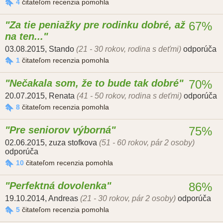
4
čitateľom recenzia pomohla
Za tie peniažky pre rodinku dobré, až
67%
na ten...
03.08.2015
,
Stando
(21 - 30 rokov, rodina s deťmi)
odporúča
1
čitateľom recenzia pomohla
Nečakala som, že to bude tak dobré
70%
20.07.2015
,
Renata
(41 - 50 rokov, rodina s deťmi)
odporúča
8
čitateľom recenzia pomohla
Pre seniorov výborná
75%
02.06.2015
,
zuza stofkova
(51 - 60 rokov, pár 2 osoby)
odporúča
10
čitateľom recenzia pomohla
Perfektná dovolenka
86%
19.10.2014
,
Andreas
(21 - 30 rokov, pár 2 osoby)
odporúča
5
čitateľom recenzia pomohla