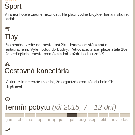
Šport
V rámci hotela žiadne možnosti. Na pláži vodné bicykle, banán, skútre,
padák.
Tipy
Promenáda vedie do mesta, asi 3km lemovane stánkami a
reštauráciami. Výlet loďou do Budvy, Petrovača, zlatej pláže stála 10€.
Do vedľajšieho mesta premávala loď každú hodinu za 2€.
Cestovná kancelária
Autor tejto recenzie uviedol, že organizátorom zájadu bola CK:
Tiptravel
Termín pobytu
(júl 2015, 7 - 12 dní)
1
2
3
4
5
6
7
8
9
10
11
12
jan
feb
mar
apr
máj
jún
júl
aug
sep
okt
nov
dec