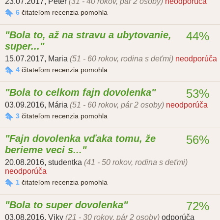
23.07.2017
,
Peter
(31 - 40 rokov, pár 2 osoby)
neodporúča
6
čitateľom recenzia pomohla
Bola to, až na stravu a ubytovanie,
44%
super...
15.07.2017
,
Maria
(51 - 60 rokov, rodina s deťmi)
neodporúča
4
čitateľom recenzia pomohla
Bola to celkom fajn dovolenka
53%
03.09.2016
,
Mária
(51 - 60 rokov, pár 2 osoby)
neodporúča
3
čitateľom recenzia pomohla
Fajn dovolenka vďaka tomu, že
56%
berieme veci s...
20.08.2016
,
studentka
(41 - 50 rokov, rodina s deťmi)
neodporúča
1
čitateľom recenzia pomohla
Bola to super dovolenka
72%
03.08.2016
,
Viky
(21 - 30 rokov, pár 2 osoby)
odporúča