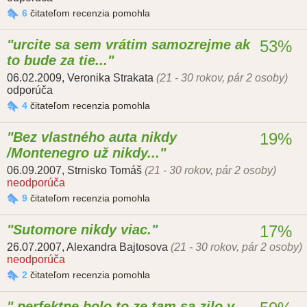
6
čitateľom recenzia pomohla
urcite sa sem vrátim samozrejme ak
53%
to bude za tie...
06.02.2009
,
Veronika Strakata
(21 - 30 rokov, pár 2 osoby)
odporúča
4
čitateľom recenzia pomohla
Bez vlastného auta nikdy
19%
/Montenegro už nikdy...
06.09.2007
,
Strnisko Tomáš
(21 - 30 rokov, pár 2 osoby)
neodporúča
9
čitateľom recenzia pomohla
Sutomore nikdy viac.
17%
26.07.2007
,
Alexandra Bajtosova
(21 - 30 rokov, pár 2 osoby)
neodporúča
2
čitateľom recenzia pomohla
perfektne bolo to ze tam sa zilo v