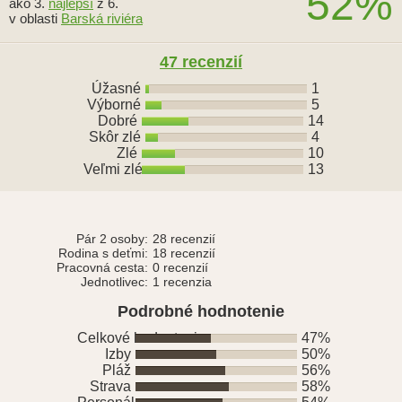
52%
ako 3.
najlepší
z 6.
v oblasti
Barská riviéra
47 recenzií
Úžasné
1
Výborné
5
Dobré
14
Skôr zlé
4
Zlé
10
Veľmi zlé
13
Pár 2 osoby:
28 recenzií
Rodina s deťmi:
18 recenzií
Pracovná cesta:
0 recenzií
Jednotlivec:
1 recenzia
Podrobné hodnotenie
Celkové hodnotenie
47%
Izby
50%
Pláž
56%
Strava
58%