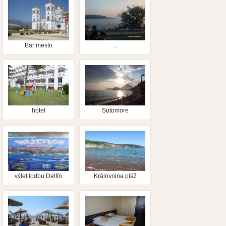
Bar mesto
...
hotel
Sutomore
výlet loďou Delfín
Královnina pláž