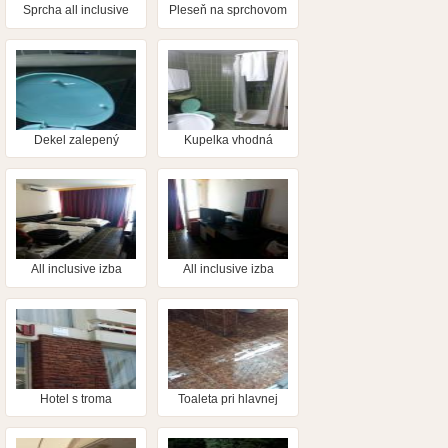
Sprcha all inclusive
Pleseň na sprchovom
závese
Dekel zalepený
Kupelka vhodná
lepiacou páskou aby
akurát tak pre nás
držal
"chudobných"
Slovákov!
All inclusive izba
All inclusive izba
Hotel s troma
Toaleta pri hlavnej
hviezdičkami?kde?
recepcii,zatopená