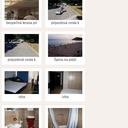
bezpečná terasa pri
prijazdová cesta k
jedálni
hotelu
prijazdová cesta k
Špina na pláži
hotelu
izba
izba