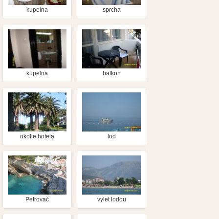
kupelna
sprcha
kupelna
balkon
okolie hotela
lod
Petrovač
vylet lodou