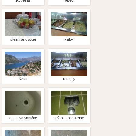
Kúpelňa
obed
plesnive ovocie
válov
Kotor
ranajky
odtok vo vaničke
držiak na toaletny
papier