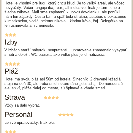
Hotel je vhodný pre ľudí, ktorý chcú kľud. Je to veľký areál, ale vôbec
nevyužitý. Večer funguje iba,, bar,, all inclusive. Inak je tam ticho a
žiadna zábava. Mali sme zaplatenú klubovú dovolenkul, ale ponúkli
nám len zájazdy. Cesta tam a späť bola strašná, autobus s pokazenou
klimatizáciou, vodiči nekomunikovali, žiadna káva, čaj. Delegátka sa
len usmievala a nič neriešila.
Izby
V izbách starší nábytok, neupratané... upratovanie znamenalo vysypať
smeti a doložiť WC papier... ako velké plus je klimatizácia.
Pláž
Hotel má svoju pláž asi 50m od hotela. Slnečník+2 drevené ležadlá
stoja na deň 3€, ale treba si ich skoro ráno ,,obsadiť,,. Domorodci sú
ale leniví, pláže ďalej od mesta, sú špinavé a všade smeti.
Strava
Vždy sa dalo vybrať.
Personál
Lenivé upratovačky. Inak oki.