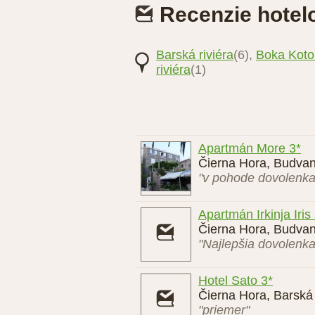
Recenzie hotel
Barská riviéra
(6),
Boka Koto
riviéra
(1)
Apartmán More 3*
Čierna Hora, Budvan
"v pohode dovolenka 
Apartmán Irkinja Iris
Čierna Hora, Budvan
"Najlepšia dovolenka 
Hotel Sato 3*
Čierna Hora, Barská 
"priemer"