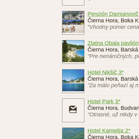
Penzión Damjanovič
Čierna Hora, Boka K
"Vhodny pomer cena
Zlatna Obala pavilón
Čierna Hora, Barská 
"Pre nenáročných, po
Hotel Nikšič 3*
Čierna Hora, Barská 
"Za málo peňazí aj 
Hotel Park 3*
Čierna Hora, Budvan
"Otrasné, už nikdy v 
Hotel Kamelija 2*
Čierna Hora, Boka Ko