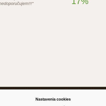
17%
nedoporučujem!!!"
užívania
Reklama
Kontakt
Mapa stránky
Recenze hotelů
Nastavenia cookies