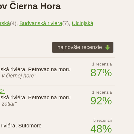
ov Čierna Hora
rská
(4),
Budvanská riviéra
(7),
Ulcinjská
najnovšie recenzie
1 recenzia
ská riviéra, Petrovac na moru
87%
v čiernej hore"
 3*
1 recenzia
ská riviéra, Petrovac na moru
92%
zatiaľ"
5 recenzií
riviéra, Sutomore
48%