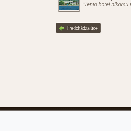
"Tento hotel nikomu 
Recenzie-hotelov.sk
Podmienky po