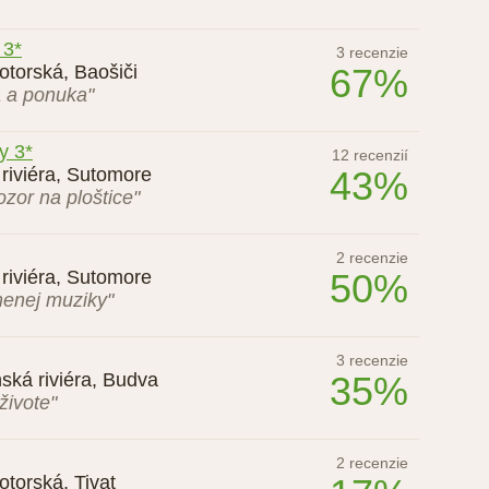
 3*
3 recenzie
otorská, Baošiči
67%
 a ponuka"
y 3*
12 recenzií
riviéra, Sutomore
43%
zor na ploštice"
2 recenzie
riviéra, Sutomore
50%
menej muziky"
3 recenzie
ská riviéra, Budva
35%
živote"
2 recenzie
torská, Tivat