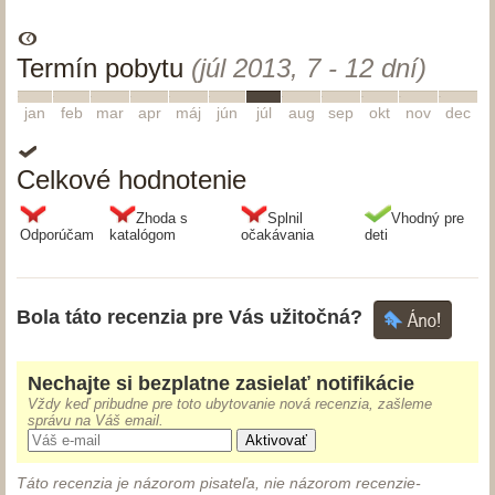
Termín pobytu
(júl 2013, 7 - 12 dní)
1
2
3
4
5
6
7
8
9
10
11
12
jan
feb
mar
apr
máj
jún
júl
aug
sep
okt
nov
dec
Celkové hodnotenie
Zhoda s
Splnil
Vhodný pre
Odporúčam
katalógom
očakávania
deti
Bola táto recenzia pre Vás užitočná?
Nechajte si bezplatne zasielať notifikácie
Vždy keď pribudne pre toto ubytovanie nová recenzia, zašleme
správu na Váš email.
Aktivovať
Táto recenzia je názorom pisateľa, nie názorom recenzie-