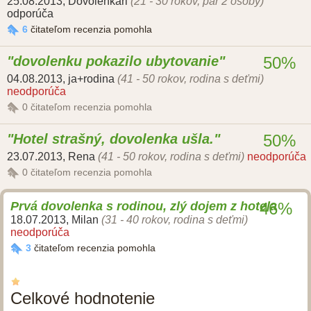
25.08.2013
,
Dovolenkári
(21 - 30 rokov, pár 2 osoby)
odporúča
6
čitateľom recenzia pomohla
dovolenku pokazilo ubytovanie
50%
04.08.2013
,
ja+rodina
(41 - 50 rokov, rodina s deťmi)
neodporúča
0
čitateľom recenzia pomohla
Hotel strašný, dovolenka ušla.
50%
23.07.2013
,
Rena
(41 - 50 rokov, rodina s deťmi)
neodporúča
0
čitateľom recenzia pomohla
Prvá dovolenka s rodinou, zlý dojem z hotela
46%
18.07.2013
,
Milan
(31 - 40 rokov, rodina s deťmi)
neodporúča
3
čitateľom recenzia pomohla
Celkové hodnotenie