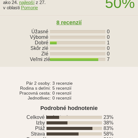
50%
ako 24.
najlepší
z 27.
v oblasti
Pomorie
8 recenzií
Úžasné
0
Výborné
0
Dobré
1
Skôr zlé
0
Zlé
0
Veľmi zlé
7
Pár 2 osoby:
3 recenzie
Rodina s deťmi:
5 recenzií
Pracovná cesta:
0 recenzií
Jednotlivec:
0 recenzií
Podrobné hodnotenie
Celkové hodnotenie
23%
Izby
38%
Pláž
83%
Strava
58%