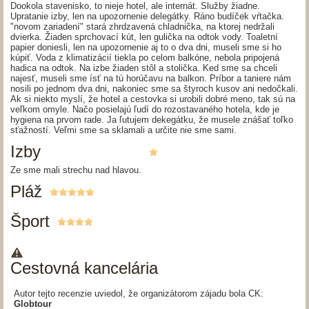
Dookola stavenisko, to nieje hotel, ale internát. Služby žiadne.
Upratanie izby, len na upozornenie delegátky. Ráno budíček vŕtačka.
"novom zariadení" stará zhrdzavená chladnička, na ktorej nedržali
dvierka. Žiaden sprchovací kút, len gulička na odtok vody. Toaletní
papier doniesli, len na upozornenie aj to o dva dni, museli sme si ho
kúpiť. Voda z klimatizácií tiekla po celom balkóne, nebola pripojená
hadica na odtok. Na izbe žiaden stôl a stolička. Ked sme sa chceli
najesť, museli sme ísť na tú horúčavu na balkon. Príbor a taniere nám
nosili po jednom dva dni, nakoniec sme sa štyroch kusov ani nedočkali.
Ak si niekto myslí, že hotel a cestovka si urobili dobré meno, tak sú na
veľkom omyle. Načo posielajú ľudí do rozostavaného hotela, kde je
hygiena na prvom rade. Ja ľutujem dekegátku, že musele znášať toľko
sťažností. Veľmi sme sa sklamali a určite nie sme sami.
Izby
Ze sme mali strechu nad hlavou.
Pláž
Šport
Cestovná kancelária
Autor tejto recenzie uviedol, že organizátorom zájadu bola CK:
Globtour