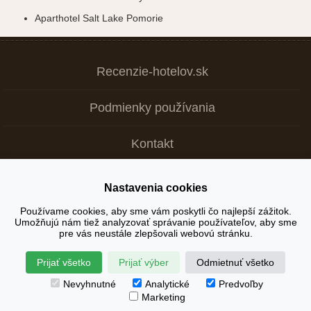
Aparthotel Salt Lake Pomorie
Recenzie-hotelov.sk
Podmienky používania
Kontakt
Nastavenia cookies
Copyright © 2026
Používame cookies, aby sme vám poskytli čo najlepší zážitok.
Umožňujú nám tiež analyzovať správanie používateľov, aby sme
+ Tvoja recenzia je dôležitá >
pre vás neustále zlepšovali webovú stránku.
Prijať všetko
Prijať výber
Odmietnuť všetko
Nevyhnutné
Analytické
Predvoľby
Marketing