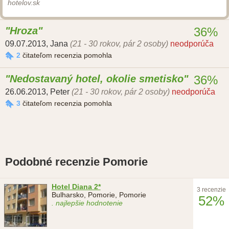
hotelov.sk
Hroza
36%
09.07.2013
,
Jana
(21 - 30 rokov, pár 2 osoby)
neodporúča
2
čitateľom recenzia pomohla
Nedostavaný hotel, okolie smetisko
36%
26.06.2013
,
Peter
(21 - 30 rokov, pár 2 osoby)
neodporúča
3
čitateľom recenzia pomohla
Podobné recenzie Pomorie
Hotel Diana 2*
3 recenzie
Bulharsko, Pomorie, Pomorie
52%
. najlepšie hodnotenie