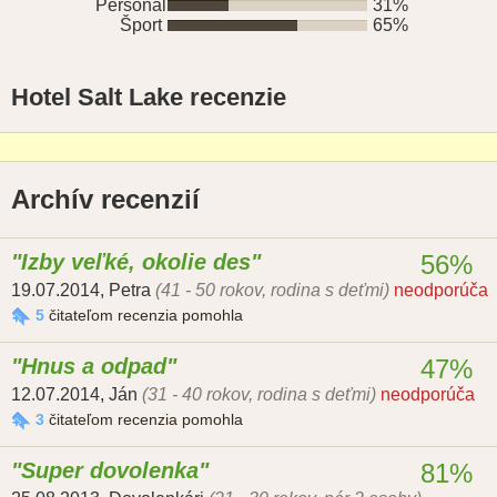
Personál
31%
Šport
65%
Hotel Salt Lake recenzie
Archív recenzií
Izby veľké, okolie des
56%
19.07.2014
,
Petra
(41 - 50 rokov, rodina s deťmi)
neodporúča
5
čitateľom recenzia pomohla
Hnus a odpad
47%
12.07.2014
,
Ján
(31 - 40 rokov, rodina s deťmi)
neodporúča
3
čitateľom recenzia pomohla
Super dovolenka
81%