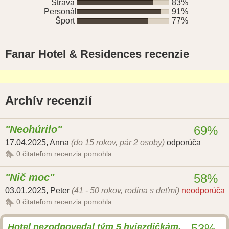
Strava
83%
Personál
91%
Šport
77%
Fanar Hotel & Residences recenzie
Archív recenzií
Neohúrilo
69%
17.04.2025
,
Anna
(do 15 rokov, pár 2 osoby)
odporúča
0
čitateľom recenzia pomohla
Nič moc
58%
03.01.2025
,
Peter
(41 - 50 rokov, rodina s deťmi)
neodporúča
0
čitateľom recenzia pomohla
Hotel nezodpovedal tým 5 hviezdičkám.
53%