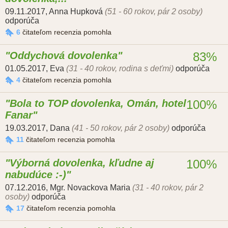
09.11.2017
,
Anna Hupková
(51 - 60 rokov, pár 2 osoby)
odporúča
6
čitateľom recenzia pomohla
Oddychová dovolenka
83%
01.05.2017
,
Eva
(31 - 40 rokov, rodina s deťmi)
odporúča
4
čitateľom recenzia pomohla
Bola to TOP dovolenka, Omán, hotel
100%
Fanar
19.03.2017
,
Dana
(41 - 50 rokov, pár 2 osoby)
odporúča
11
čitateľom recenzia pomohla
Výborná dovolenka, kľudne aj
100%
nabudúce :-)
07.12.2016
,
Mgr. Novackova Maria
(31 - 40 rokov, pár 2
osoby)
odporúča
17
čitateľom recenzia pomohla