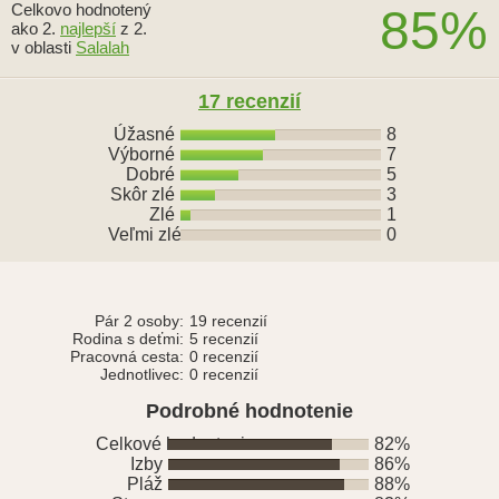
Celkovo hodnotený
85%
ako 2.
najlepší
z 2.
v oblasti
Salalah
17 recenzií
Úžasné
8
Výborné
7
Dobré
5
Skôr zlé
3
Zlé
1
Veľmi zlé
0
Pár 2 osoby:
19 recenzií
Rodina s deťmi:
5 recenzií
Pracovná cesta:
0 recenzií
Jednotlivec:
0 recenzií
Podrobné hodnotenie
Celkové hodnotenie
82%
Izby
86%
Pláž
88%