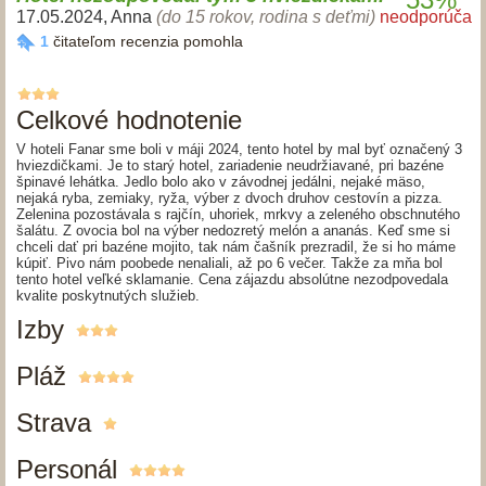
17.05.2024
,
Anna
(do 15 rokov, rodina s deťmi)
neodporúča
1
čitateľom recenzia pomohla
Celkové hodnotenie
V hoteli Fanar sme boli v máji 2024, tento hotel by mal byť označený 3
hviezdičkami. Je to starý hotel, zariadenie neudržiavané, pri bazéne
špinavé lehátka. Jedlo bolo ako v závodnej jedálni, nejaké mäso,
nejaká ryba, zemiaky, ryža, výber z dvoch druhov cestovín a pizza.
Zelenina pozostávala s rajčín, uhoriek, mrkvy a zeleného obschnutého
šalátu. Z ovocia bol na výber nedozretý melón a ananás. Keď sme si
chceli dať pri bazéne mojito, tak nám čašník prezradil, že si ho máme
kúpiť. Pivo nám poobede nenaliali, až po 6 večer. Takže za mňa bol
tento hotel veľké sklamanie. Cena zájazdu absolútne nezodpovedala
kvalite poskytnutých služieb.
Izby
Pláž
Strava
Personál