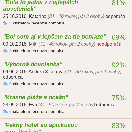
Bola to jedna z najlepších
81%
dovoleniek
25.10.2016
,
Katarína
(31 - 40 rokov, pár 2 osoby)
odporúča
9
čitateľom recenzia pomohla
Bol som aj v lepšom za tie peniaze
69%
09.10.2016
,
Miki
(31 - 40 rokov, pár 2 osoby)
neodporúča
9
čitateľom recenzia pomohla
Výborná dovolenka
92%
04.06.2016
,
Andrea Sikorova
(41 - 50 rokov, pár 2 osoby)
odporúča
6
čitateľom recenzia pomohla
Krásne pláže a oceán
75%
23.05.2016
,
Eva
(41 - 50 rokov, pár 2 osoby)
odporúča
6
čitateľom recenzia pomohla
Pekný hotel so špičkovou
83%
animátorkou