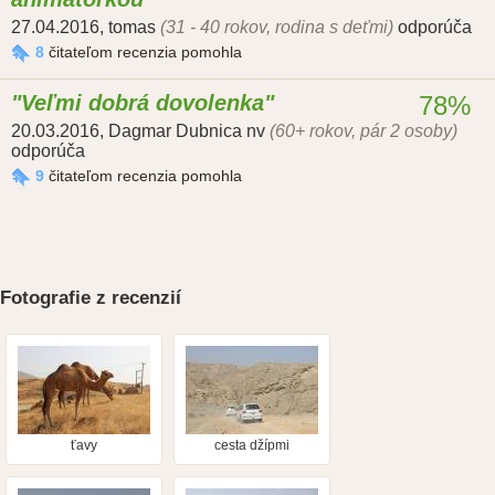
27.04.2016
,
tomas
(31 - 40 rokov, rodina s deťmi)
odporúča
8
čitateľom recenzia pomohla
Veľmi dobrá dovolenka
78%
20.03.2016
,
Dagmar Dubnica nv
(60+ rokov, pár 2 osoby)
odporúča
9
čitateľom recenzia pomohla
Fotografie z recenzií
ťavy
cesta džípmi