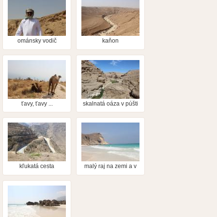
ománsky vodič
kaňon
ťavy, ťavy ...
skalnatá oáza v púšti
kľukatá cesta
malý raj na zemi a v
mori delfíny