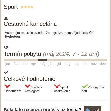
Šport
Cestovná kancelária
Autor tejto recenzie uviedol, že organizátorom zájadu bola CK:
Hydrotour
Termín pobytu
(máj 2024, 7 - 12 dní)
1
2
3
4
5
6
7
8
9
10
11
12
jan
feb
mar
apr
máj
jún
júl
aug
sep
okt
nov
dec
Celkové hodnotenie
Zhoda s
Splnil
Vhodný pre
Odporúčam
katalógom
očakávania
deti
Bola táto recenzia pre Vás užitočná?