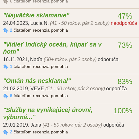
0
čitateľom recenzia pomohla
Najväčšie sklamanie
47%
24.04.2023
,
Lucia N.
(41 - 50 rokov, pár 2 osoby)
neodporúča
2
čitateľom recenzia pomohla
Vidieť Indický oceán, kúpať sa v
73%
ňom
16.11.2021
,
Naďa
(60+ rokov, pár 2 osoby)
odporúča
1
čitateľom recenzia pomohla
Omán nás nesklamal
83%
21.02.2019
,
VEVE
(51 - 60 rokov, pár 2 osoby)
odporúča
6
čitateľom recenzia pomohla
Služby na vynikajúcej úrovni,
100%
výborná...
29.01.2019
,
Jana
(41 - 50 rokov, pár 2 osoby)
odporúča
2
čitateľom recenzia pomohla