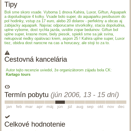
Tipy
Boli sme skoro vsade. Vyborna 1 dnova Kahira, Luxor, Giftun, Aquapark
a dopoludnajsie 4 kolky. Vsade bolo super, do aquaparku pesibusom do
pol hodinky, vstup za 17 euro, alebo 20 dolarov - perfektny a obcas aj
zabijacky aquapark. Najviac odporucame stvorkolky, stacia dopoludnia,
uplne vyborne, dost rychla jazda, uvidite zopar beduinov. Giftun bol
uplne super, krasne more, biely piesok, spiekli sme sa jak svina,
nekupovat riedky opalovaci krem, aspon 25 ! Kahira uplne super, Luxor
tiez, obidva dost narocne na cas a horucavy, ale stoji to za to.
Cestovná kancelária
Autor tejto recenzie uviedol, že organizátorom zájadu bola CK:
Kartago tours
Termín pobytu
(jún 2006, 13 - 15 dní)
1
2
3
4
5
6
7
8
9
10
11
12
jan
feb
mar
apr
máj
jún
júl
aug
sep
okt
nov
dec
Celkové hodnotenie