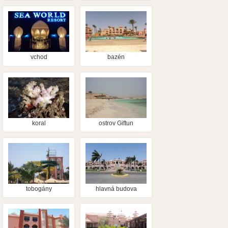
vchod
bazén
koral
ostrov Giftun
tobogány
hlavná budova