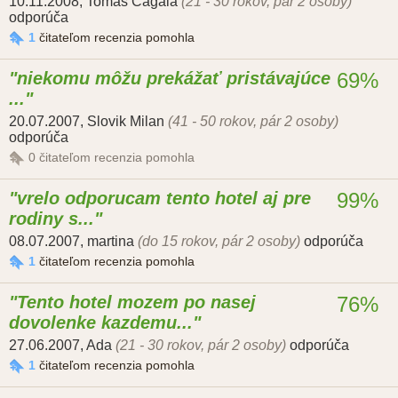
10.11.2008
,
Tomáš Cagala
(21 - 30 rokov, pár 2 osoby)
odporúča
1
čitateľom recenzia pomohla
niekomu môžu prekážať pristávajúce
69%
...
20.07.2007
,
Slovik Milan
(41 - 50 rokov, pár 2 osoby)
odporúča
0
čitateľom recenzia pomohla
vrelo odporucam tento hotel aj pre
99%
rodiny s...
08.07.2007
,
martina
(do 15 rokov, pár 2 osoby)
odporúča
1
čitateľom recenzia pomohla
Tento hotel mozem po nasej
76%
dovolenke kazdemu...
27.06.2007
,
Ada
(21 - 30 rokov, pár 2 osoby)
odporúča
1
čitateľom recenzia pomohla