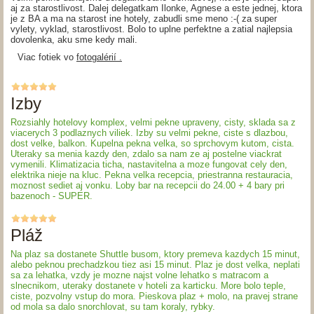
aj za starostlivost. Dalej delegatkam Ilonke, Agnese a este jednej, ktora
je z BA a ma na starost ine hotely, zabudli sme meno :-( za super
vylety, vyklad, starostlivost. Bolo to uplne perfektne a zatial najlepsia
dovolenka, aku sme kedy mali.
Viac fotiek vo
fotogalérií .
Izby
Rozsiahly hotelovy komplex, velmi pekne upraveny, cisty, sklada sa z
viacerych 3 podlaznych viliek. Izby su velmi pekne, ciste s dlazbou,
dost velke, balkon. Kupelna pekna velka, so sprchovym kutom, cista.
Uteraky sa menia kazdy den, zdalo sa nam ze aj postelne viackrat
vymenili. Klimatizacia ticha, nastavitelna a moze fungovat cely den,
elektrika nieje na kluc. Pekna velka recepcia, priestranna restauracia,
moznost sediet aj vonku. Loby bar na recepcii do 24.00 + 4 bary pri
bazenoch - SUPER.
Pláž
Na plaz sa dostanete Shuttle busom, ktory premeva kazdych 15 minut,
alebo peknou prechadzkou tiez asi 15 minut. Plaz je dost velka, neplati
sa za lehatka, vzdy je mozne najst volne lehatko s matracom a
slnecnikom, uteraky dostanete v hoteli za karticku. More bolo teple,
ciste, pozvolny vstup do mora. Pieskova plaz + molo, na pravej strane
od mola sa dalo snorchlovat, su tam koraly, rybky.