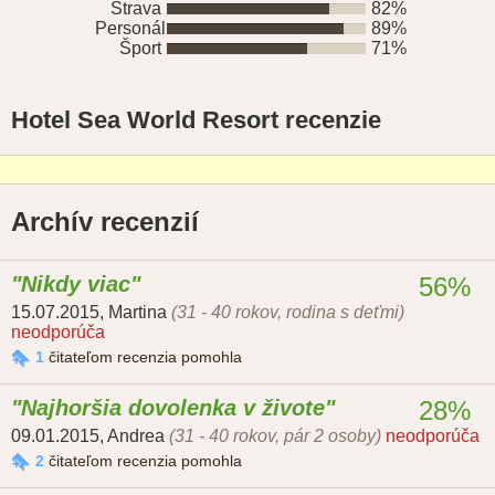
Strava
82%
Personál
89%
Šport
71%
Hotel Sea World Resort recenzie
Archív recenzií
Nikdy viac
56%
15.07.2015
,
Martina
(31 - 40 rokov, rodina s deťmi)
neodporúča
1
čitateľom recenzia pomohla
Najhoršia dovolenka v živote
28%
09.01.2015
,
Andrea
(31 - 40 rokov, pár 2 osoby)
neodporúča
2
čitateľom recenzia pomohla