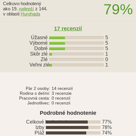
Celkovo hodnotený
79%
ako 19.
najlepší
z 144.
v oblasti
Hurghada
17 recenzií
Úžasné
5
Výborné
5
Dobré
5
Skôr zlé
1
Zlé
0
Veľmi zlé
1
Pár 2 osoby:
14 recenzií
Rodina s deťmi:
3 recenzie
Pracovná cesta:
0 recenzií
Jednotlivec:
0 recenzií
Podrobné hodnotenie
Celkové hodnotenie
77%
Izby
78%
Pláž
74%