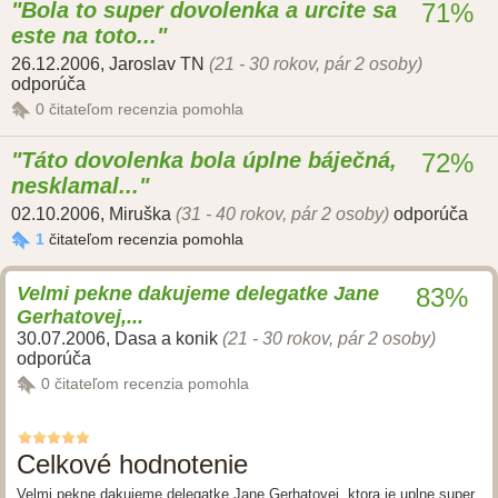
Bola to super dovolenka a urcite sa
71%
este na toto...
26.12.2006
,
Jaroslav TN
(21 - 30 rokov, pár 2 osoby)
odporúča
0
čitateľom recenzia pomohla
Táto dovolenka bola úplne báječná,
72%
nesklamal...
02.10.2006
,
Miruška
(31 - 40 rokov, pár 2 osoby)
odporúča
1
čitateľom recenzia pomohla
Velmi pekne dakujeme delegatke Jane
83%
Gerhatovej,...
30.07.2006
,
Dasa a konik
(21 - 30 rokov, pár 2 osoby)
odporúča
0
čitateľom recenzia pomohla
Celkové hodnotenie
Velmi pekne dakujeme delegatke Jane Gerhatovej, ktora je uplne super