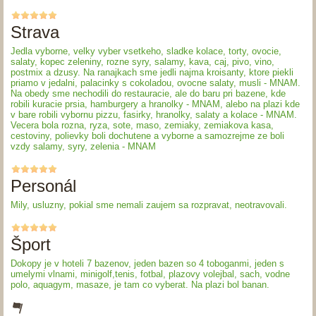
Strava
Jedla vyborne, velky vyber vsetkeho, sladke kolace, torty, ovocie,
salaty, kopec zeleniny, rozne syry, salamy, kava, caj, pivo, vino,
postmix a dzusy. Na ranajkach sme jedli najma kroisanty, ktore piekli
priamo v jedalni, palacinky s cokoladou, ovocne salaty, musli - MNAM.
Na obedy sme nechodili do restauracie, ale do baru pri bazene, kde
robili kuracie prsia, hamburgery a hranolky - MNAM, alebo na plazi kde
v bare robili vybornu pizzu, fasirky, hranolky, salaty a kolace - MNAM.
Vecera bola rozna, ryza, sote, maso, zemiaky, zemiakova kasa,
cestoviny, polievky boli dochutene a vyborne a samozrejme ze boli
vzdy salamy, syry, zelenia - MNAM
Personál
Mily, usluzny, pokial sme nemali zaujem sa rozpravat, neotravovali.
Šport
Dokopy je v hoteli 7 bazenov, jeden bazen so 4 toboganmi, jeden s
umelymi vlnami, minigolf,tenis, fotbal, plazovy volejbal, sach, vodne
polo, aquagym, masaze, je tam co vyberat. Na plazi bol banan.