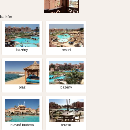
balkón
bazény
resort
pláž
bazény
hlavná budova
terasa