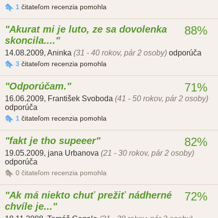
1
čitateľom recenzia pomohla
Akurat mi je luto, ze sa dovolenka
88%
skoncila....
14.08.2009
,
Aninka
(31 - 40 rokov, pár 2 osoby)
odporúča
3
čitateľom recenzia pomohla
Odporúčam.
71%
16.06.2009
,
František Svoboda
(41 - 50 rokov, pár 2 osoby)
odporúča
1
čitateľom recenzia pomohla
fakt je tho supeeer
82%
19.05.2009
,
jana Urbanova
(21 - 30 rokov, pár 2 osoby)
odporúča
0
čitateľom recenzia pomohla
Ak má niekto chuť prežiť nádherné
72%
chvíle je...